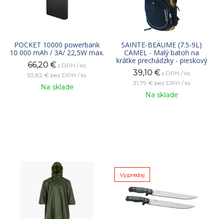
POCKET 10000 powerbank
SAINTE-BEAUME (7.5-9L)
10 000 mAh / 3A/ 22,5W max.
CAMEL - Malý batoh na
krátke prechádzky - pieskový
66,20
€
s DPH / ks
39,10
€
s DPH / ks
53,82 €
bez DPH / ks
31,79 €
bez DPH / ks
Na sklade
Na sklade
Výpredaj