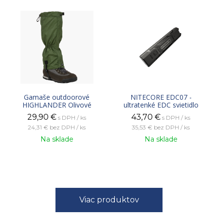
Gamaše outdoorové
NITECORE EDC07 -
HIGHLANDER Olivové
ultratenké EDC svietidlo
29,90
€
43,70
€
s DPH / ks
s DPH / ks
24,31 €
bez DPH / ks
35,53 €
bez DPH / ks
Na sklade
Na sklade
Viac produktov