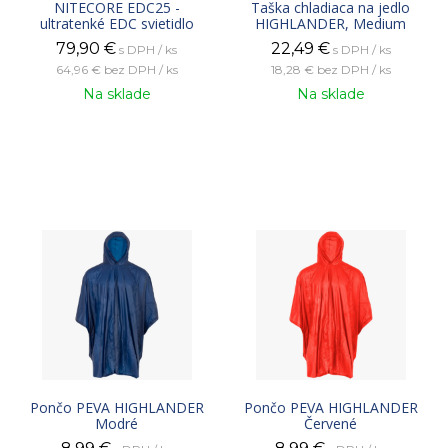
NITECORE EDC25 -
Taška chladiaca na jedlo
ultratenké EDC svietidlo
HIGHLANDER, Medium
79,90
€
22,49
€
s DPH / ks
s DPH / ks
64,96 €
bez DPH / ks
18,28 €
bez DPH / ks
Na sklade
Na sklade
Pončo PEVA HIGHLANDER
Pončo PEVA HIGHLANDER
Modré
Červené