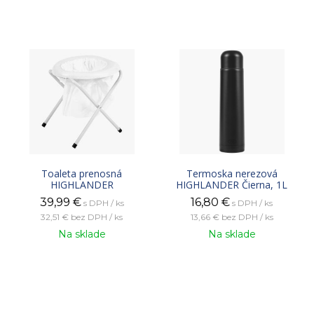
Toaleta prenosná
Termoska nerezová
HIGHLANDER
HIGHLANDER Čierna, 1L
39,99
€
16,80
€
s DPH / ks
s DPH / ks
32,51 €
bez DPH / ks
13,66 €
bez DPH / ks
Na sklade
Na sklade