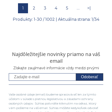
1
2
3
4
5
…
>|
Produkty:
1
-
30
/
1002
| Aktuálna strana:
1
/
34
Najdôležitejšie novinky priamo na váš
email
Získajte zaujímavé informácie vždy medzi prvými
Odoberať
Vaše osobné údaje (email) budeme spracovávať len za týmto
účelom v súlade s platnou legislatívou a zásadami ochrany
osobných údajov. Súhlas potvrdíte kliknutím na odkaz, ktorý
vám pošleme na váš email. Súhlas môžete kedykoľvek odvolať