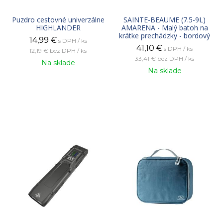
Puzdro cestovné univerzálne
SAINTE-BEAUME (7.5-9L)
HIGHLANDER
AMARENA - Malý batoh na
krátke prechádzky - bordový
14,99
€
s DPH / ks
41,10
€
s DPH / ks
12,19 €
bez DPH / ks
33,41 €
bez DPH / ks
Na sklade
Na sklade