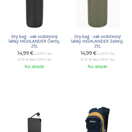
Dry bag - vak vodotesný
Dry bag - vak vodotesný
ľahký HIGHLANDER Čierny,
ľahký HIGHLANDER Zelený,
25L
25L
14,99
€
14,99
€
s DPH / ks
s DPH / ks
12,19 €
bez DPH / ks
12,19 €
bez DPH / ks
Na sklade
Na sklade