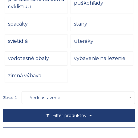
puškohľady
cyklistiku
spacáky
stany
svietidlá
uteráky
vodotesné obaly
vybavenie na lezenie
zimná výbava
Prednastavené
Zoradiť:
Filter produktov