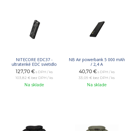
NITECORE EDC37 -
NB Air powerbank 5 000 mAh
ultratenké EDC svietidlo
/ 2,4 A
127,70
€
40,70
€
s DPH / ks
s DPH / ks
103,82 €
bez DPH / ks
33,09 €
bez DPH / ks
Na sklade
Na sklade