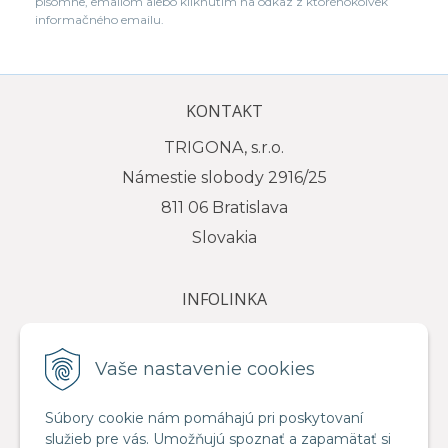
písomne, emailom alebo kliknutím na odkaz z ktoréhokoľvek
informačného emailu.
KONTAKT
TRIGONA, s.r.o.
Námestie slobody 2916/25
811 06 Bratislava
Slovakia
INFOLINKA
tel.: +421 917 111 584
e-mail: info@trigona.sk
Vaše nastavenie cookies
Súbory cookie nám pomáhajú pri poskytovaní
služieb pre vás. Umožňujú spoznať a zapamätať si
VŠETKO O NÁKUPE