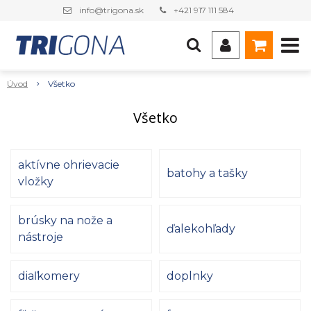
info@trigona.sk
+421 917 111 584
Úvod
Všetko
Všetko
aktívne ohrievacie
batohy a tašky
vložky
brúsky na nože a
ďalekohľady
nástroje
diaľkomery
doplnky