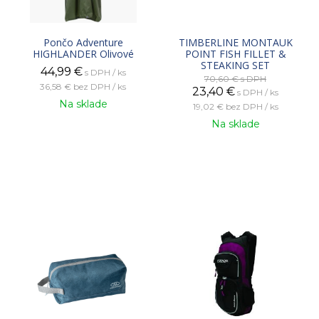
Pončo Adventure
TIMBERLINE MONTAUK
HIGHLANDER Olivové
POINT FISH FILLET &
STEAKING SET
44,99
€
s DPH / ks
70,60 €
s DPH
36,58 €
bez DPH / ks
23,40
€
s DPH / ks
Na sklade
19,02 €
bez DPH / ks
Na sklade