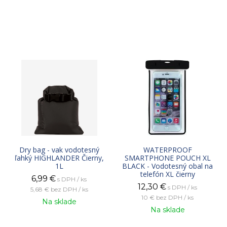
Dry bag - vak vodotesný
WATERPROOF
ľahký HIGHLANDER Čierny,
SMARTPHONE POUCH XL
1L
BLACK - Vodotesný obal na
telefón XL čierny
6,99
€
s DPH / ks
12,30
€
s DPH / ks
5,68 €
bez DPH / ks
10 €
bez DPH / ks
Na sklade
Na sklade