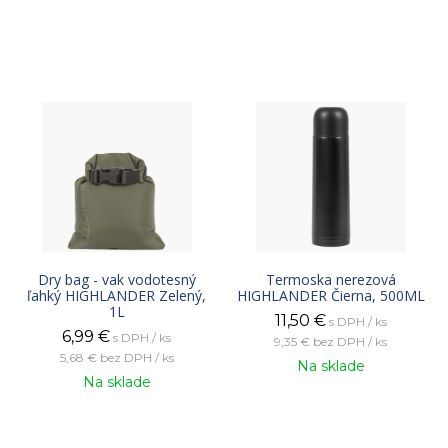
Dry bag - vak vodotesný
Termoska nerezová
ľahký HIGHLANDER Zelený,
HIGHLANDER Čierna, 500ML
1L
11,50
€
s DPH / ks
6,99
€
s DPH / ks
9,35 €
bez DPH / ks
5,68 €
bez DPH / ks
Na sklade
Na sklade