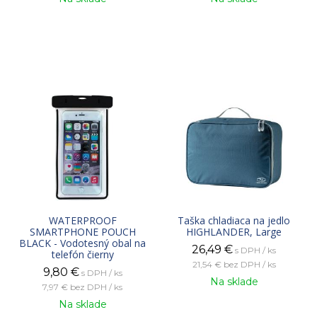
WATERPROOF
Taška chladiaca na jedlo
SMARTPHONE POUCH
HIGHLANDER, Large
BLACK - Vodotesný obal na
26,49
€
s DPH / ks
telefón čierny
21,54 €
bez DPH / ks
9,80
€
s DPH / ks
Na sklade
7,97 €
bez DPH / ks
Na sklade