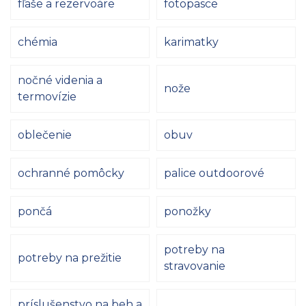
fľaše a rezervoáre
fotopasce
chémia
karimatky
nočné videnia a
nože
termovízie
oblečenie
obuv
ochranné pomôcky
palice outdoorové
pončá
ponožky
potreby na
potreby na prežitie
stravovanie
príslušenstvo na beh a