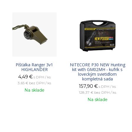
Píšťalka Ranger 3v1
NITECORE P30 NEW Hunting
HIGHLANDER
kit with GM02MH - kufrík s
loveckým svietidlom
4,49
€
s DPH / ks
kompletná sada
3,65 €
bez DPH / ks
157,90
€
s DPH / ks
Na sklade
128,37 €
bez DPH / ks
Na sklade