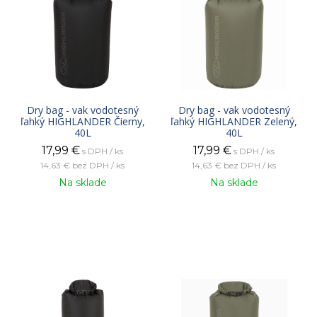
Dry bag - vak vodotesný
Dry bag - vak vodotesný
ľahký HIGHLANDER Čierny,
ľahký HIGHLANDER Zelený,
40L
40L
17,99
€
17,99
€
s DPH / ks
s DPH / ks
14,63 €
bez DPH / ks
14,63 €
bez DPH / ks
Na sklade
Na sklade