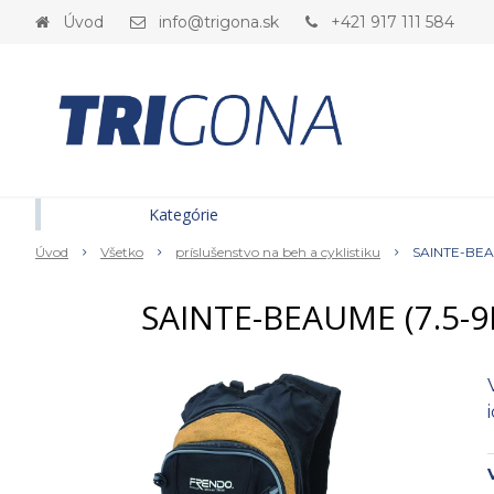
Úvod
info@trigona.sk
+421 917 111 584
Kategórie
Úvod
Všetko
príslušenstvo na beh a cyklistiku
SAINTE-BEAU
SAINTE-BEAUME (7.5-9L