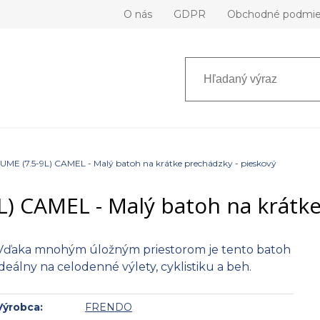
O nás
GDPR
Obchodné podmi
ME (7.5-9L) CAMEL - Malý batoh na krátke prechádzky - pieskový
) CAMEL - Malý batoh na krátke
Vďaka mnohým úložným priestorom je tento batoh
ideálny na celodenné výlety, cyklistiku a beh.
Výrobca:
FRENDO