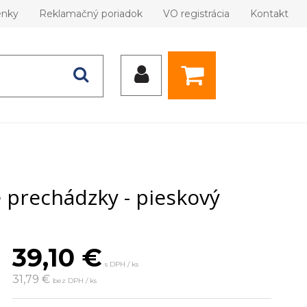
enky
Reklamačný poriadok
VO registrácia
Kontakt
 prechádzky - pieskový
39,10
€
s DPH / ks
31,79 €
bez DPH / ks