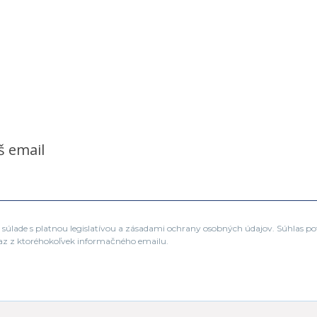
š email
súlade s platnou legislatívou a zásadami ochrany osobných údajov. Súhlas po
az z ktoréhokoľvek informačného emailu.