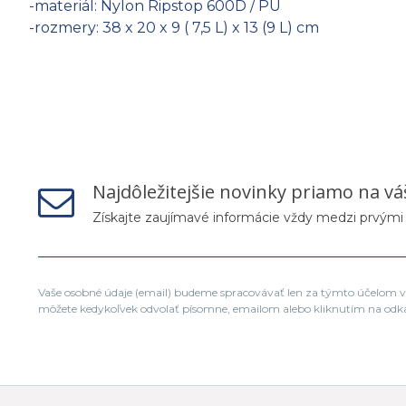
-materiál: Nylon Ripstop 600D / PU
-rozmery: 38 x 20 x 9 ( 7,5 L) x 13 (9 L) cm
Najdôležitejšie novinky priamo na vá
Získajte zaujímavé informácie vždy medzi prvými
Vaše osobné údaje (email) budeme spracovávať len za týmto účelom v 
môžete kedykoľvek odvolať písomne, emailom alebo kliknutím na odk