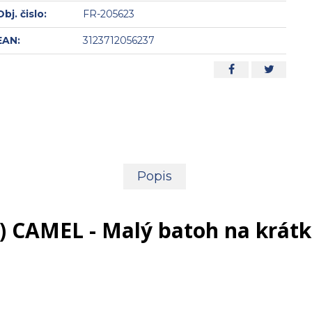
Obj. čislo:
FR-205623
EAN:
3123712056237
Popis
 CAMEL - Malý batoh na krátk