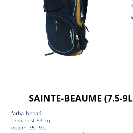
SAINTE-BEAUME (7.5-9L)
-farba: hnedá
-hmotnosť: 530 g
-objem: 7,5 - 9 L