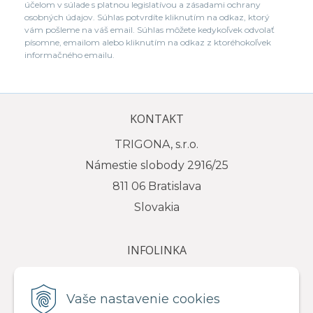
účelom v súlade s platnou legislatívou a zásadami ochrany
osobných údajov. Súhlas potvrdíte kliknutím na odkaz, ktorý
vám pošleme na váš email. Súhlas môžete kedykoľvek odvolať
písomne, emailom alebo kliknutím na odkaz z ktoréhokoľvek
informačného emailu.
KONTAKT
TRIGONA, s.r.o.
Námestie slobody 2916/25
811 06 Bratislava
Slovakia
INFOLINKA
tel.: +421 917 111 584
e-mail: info@trigona.sk
Vaše nastavenie cookies