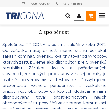
info@trigona.sk
+421 917 111 584
O spoločnosti
Spoločnosť TRIGONA, s.r.o. sme založili v roku 2012.
Od začiatku našej činnosti máme snahu ponúkať
zákazníkom na Slovensku kvalitný tovar od výrobcov,
ktorých zastupujeme ako distribútor pre Slovenskú
republiku. Zárukou kvality a požadovaných
vlastností jednotlivých produktov z našej ponuky je
osobné preverovanie a testovanie. Poskytujeme
prezentáciu vzoriek, poradenstvo a zaškolenie
pracovníkov obchodov do ktorých dodávame nami
distribuovaný tovar prostredníctvom našich
obchodných zástupcov. Vďaka otvorenej komunikácii
so zákazníkmi máme snahu stále pracovať na