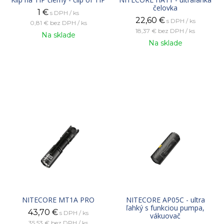
čelovka
1
€
s DPH / ks
22,60
€
s DPH / ks
0,81 €
bez DPH / ks
18,37 €
bez DPH / ks
Na sklade
Na sklade
NITECORE MT1A PRO
NITECORE AP05C - ultra
ľahký s funkciou pumpa,
43,70
€
s DPH / ks
vákuovač
35,53 €
bez DPH / ks