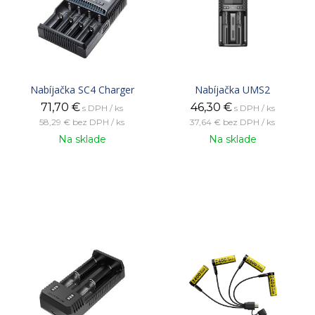
Nabíjačka SC4 Charger
Nabíjačka UMS2
71,70
€
46,30
€
s DPH / ks
s DPH / ks
58,29 €
bez DPH / ks
37,64 €
bez DPH / ks
Na sklade
Na sklade