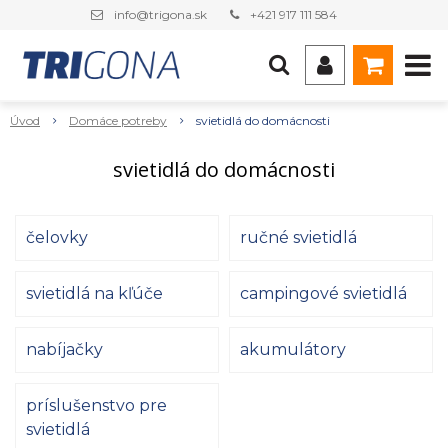
info@trigona.sk
+421 917 111 584
Úvod
Domáce potreby
svietidlá do domácnosti
svietidlá do domácnosti
čelovky
ručné svietidlá
svietidlá na kľúče
campingové svietidlá
nabíjačky
akumulátory
príslušenstvo pre
svietidlá