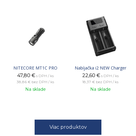
NITECORE MT1C PRO
Nabíjačka i2 NEW Charger
47,80
€
22,60
€
s DPH / ks
s DPH / ks
38,86 €
bez DPH / ks
18,37 €
bez DPH / ks
Na sklade
Na sklade
Viac produktov