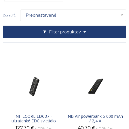
Prednastavené
Zoradiť:
Filter produktov
NITECORE EDC37 -
NB Air powerbank 5 000 mAh
ultratenké EDC svietidlo
/ 2,4 A
127,70
€
40,70
€
s DPH / ks
s DPH / ks