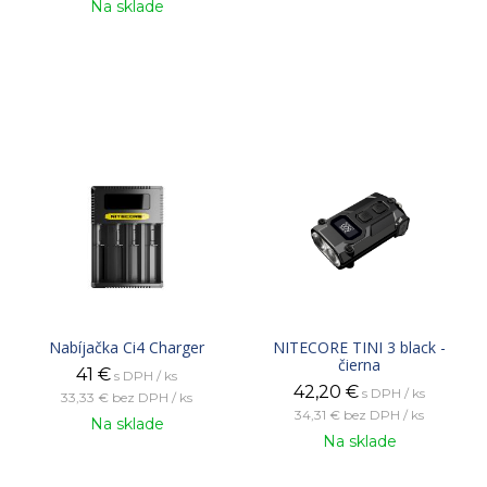
Na sklade
Nabíjačka Ci4 Charger
NITECORE TINI 3 black -
čierna
41
€
s DPH / ks
42,20
€
s DPH / ks
33,33 €
bez DPH / ks
34,31 €
bez DPH / ks
Na sklade
Na sklade