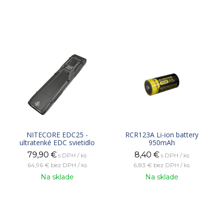
NITECORE EDC25 -
RCR123A Li-ion battery
ultratenké EDC svietidlo
950mAh
79,90
€
8,40
€
s DPH / ks
s DPH / ks
64,96 €
bez DPH / ks
6,83 €
bez DPH / ks
Na sklade
Na sklade