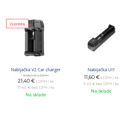
Výpredaj
Nabíjačka V2 Car charger
Nabíjačka UI1
41,80 €
s DPH
11,60
€
s DPH / ks
21,40
€
s DPH / ks
9,43 €
bez DPH / ks
17,40 €
bez DPH / ks
Na sklade
Na sklade