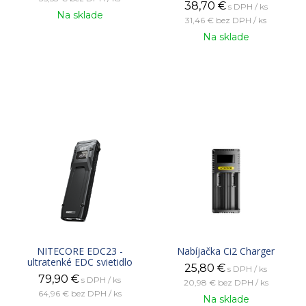
38,70
€
s DPH / ks
Na sklade
31,46 €
bez DPH / ks
Na sklade
NITECORE EDC23 -
Nabíjačka Ci2 Charger
ultratenké EDC svietidlo
25,80
€
s DPH / ks
79,90
€
s DPH / ks
20,98 €
bez DPH / ks
64,96 €
bez DPH / ks
Na sklade