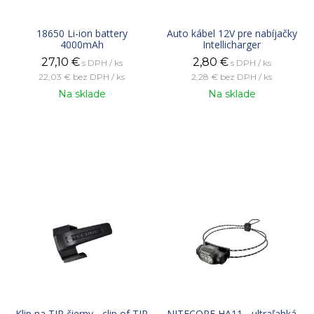
18650 Li-ion battery
Auto kábel 12V pre nabíjačky
4000mAh
Intellicharger
27,10
€
2,80
€
s DPH / ks
s DPH / ks
22,03 €
bez DPH / ks
2,28 €
bez DPH / ks
Na sklade
Na sklade
Klip na TIP čierny - clip of TIP
NITECORE HA11 - ultraľahká