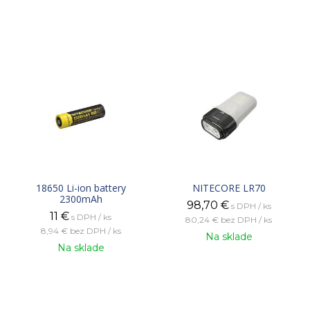
18650 Li-ion battery
NITECORE LR70
2300mAh
98,70
€
s DPH / ks
11
€
s DPH / ks
80,24 €
bez DPH / ks
8,94 €
bez DPH / ks
Na sklade
Na sklade