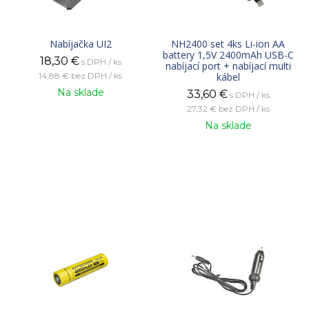
Nabíjačka UI2
NH2400 set 4ks Li-ion AA
battery 1,5V 2400mAh USB-C
18,30
€
s DPH / ks
nabíjací port + nabíjací multi
14,88 €
bez DPH / ks
kábel
Na sklade
33,60
€
s DPH / ks
27,32 €
bez DPH / ks
Na sklade