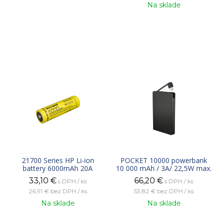
Na sklade
21700 Series HP Li-ion
POCKET 10000 powerbank
battery 6000mAh 20A
10 000 mAh / 3A/ 22,5W max.
33,10
€
66,20
€
s DPH / ks
s DPH / ks
26,91 €
bez DPH / ks
53,82 €
bez DPH / ks
Na sklade
Na sklade