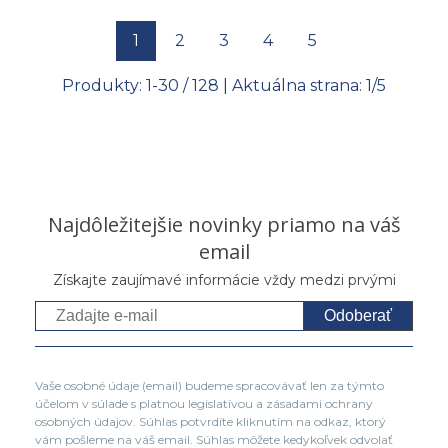
1
2
3
4
5
Produkty:
1
-
30
/
128
| Aktuálna strana:
1
/
5
Najdôležitejšie novinky priamo na váš
email
Získajte zaujímavé informácie vždy medzi prvými
Odoberať
Vaše osobné údaje (email) budeme spracovávať len za týmto
účelom v súlade s platnou legislatívou a zásadami ochrany
osobných údajov. Súhlas potvrdíte kliknutím na odkaz, ktorý
vám pošleme na váš email. Súhlas môžete kedykoľvek odvolať