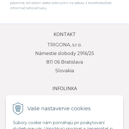
písomne, emailom alebo kliknutím na odkaz z ktoréhokoľvek
informačného emailu.
KONTAKT
TRIGONA, s.r.o.
Námestie slobody 2916/25
811 06 Bratislava
Slovakia
INFOLINKA
tel.: +421 917 111 584
e-mail: info@trigona.sk
Vaše nastavenie cookies
Súbory cookie nám pomáhajú pri poskytovaní
služieb pre vás. Umožňujú spoznať a zapamätať si