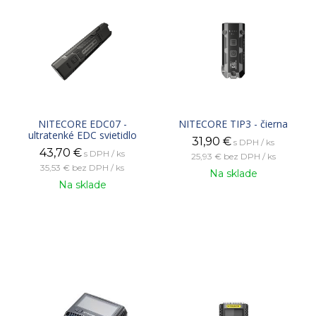
NITECORE EDC07 -
NITECORE TIP3 - čierna
ultratenké EDC svietidlo
31,90
€
s DPH / ks
43,70
€
s DPH / ks
25,93 €
bez DPH / ks
35,53 €
bez DPH / ks
Na sklade
Na sklade