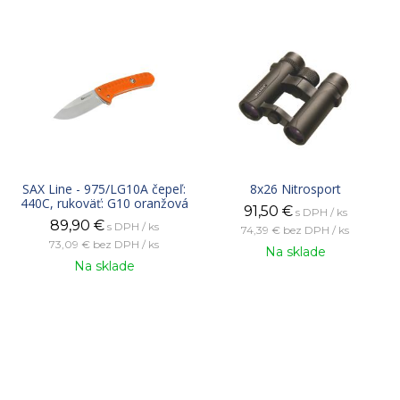
SAX Line - 975/LG10A čepeľ:
8x26 Nitrosport
440C, rukoväť: G10 oranžová
91,50
€
s DPH / ks
89,90
€
s DPH / ks
74,39 €
bez DPH / ks
73,09 €
bez DPH / ks
Na sklade
Na sklade