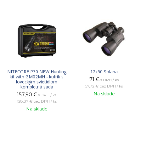
NITECORE P30 NEW Hunting
12x50 Solana
kit with GM02MH - kufrík s
71
€
s DPH / ks
loveckým svietidlom
kompletná sada
57,72 €
bez DPH / ks
Na sklade
157,90
€
s DPH / ks
128,37 €
bez DPH / ks
Na sklade