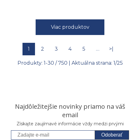
Viac produktov
1
2
3
4
5
…
>|
Produkty:
1
-
30
/
750
| Aktuálna strana:
1
/
25
Najdôležitejšie novinky priamo na váš
email
Získajte zaujímavé informácie vždy medzi prvými
Odoberať