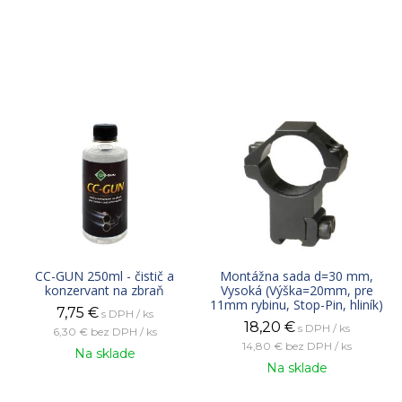
CC-GUN 250ml - čistič a
Montážna sada d=30 mm,
konzervant na zbraň
Vysoká (Výška=20mm, pre
11mm rybinu, Stop-Pin, hliník)
7,75
€
s DPH / ks
18,20
€
s DPH / ks
6,30 €
bez DPH / ks
14,80 €
bez DPH / ks
Na sklade
Na sklade