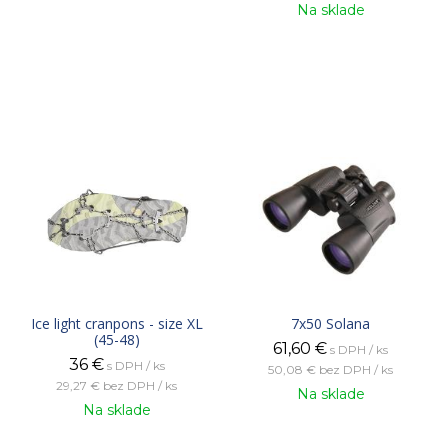
Na sklade
Ice light cranpons - size XL
7x50 Solana
(45-48)
61,60
€
s DPH / ks
36
€
s DPH / ks
50,08 €
bez DPH / ks
29,27 €
bez DPH / ks
Na sklade
Na sklade