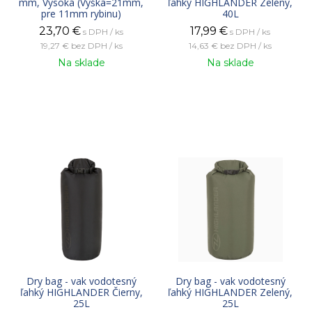
mm, Vysoká (Výška=21mm,
ľahký HIGHLANDER Zelený,
pre 11mm rybinu)
40L
23,70
€
17,99
€
s DPH / ks
s DPH / ks
19,27 €
bez DPH / ks
14,63 €
bez DPH / ks
Na sklade
Na sklade
Dry bag - vak vodotesný
Dry bag - vak vodotesný
ľahký HIGHLANDER Čierny,
ľahký HIGHLANDER Zelený,
25L
25L