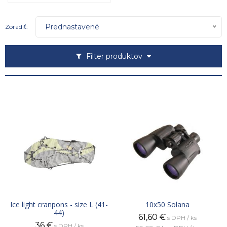
Prednastavené
Zoradiť:
Filter produktov
Ice light cranpons - size L (41-
10x50 Solana
44)
61,60
€
s DPH / ks
36
€
s DPH / ks