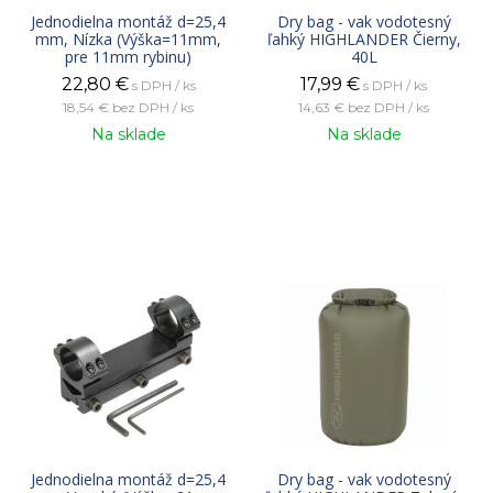
Jednodielna montáž d=25,4
Dry bag - vak vodotesný
mm, Nízka (Výška=11mm,
ľahký HIGHLANDER Čierny,
pre 11mm rybinu)
40L
22,80
€
17,99
€
s DPH / ks
s DPH / ks
18,54 €
bez DPH / ks
14,63 €
bez DPH / ks
Na sklade
Na sklade
Jednodielna montáž d=25,4
Dry bag - vak vodotesný