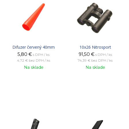
Difuzer červený 40mm
10x26 Nitrosport
5,80
€
91,50
€
s DPH / ks
s DPH / ks
4,72 €
bez DPH / ks
74,39 €
bez DPH / ks
Na sklade
Na sklade