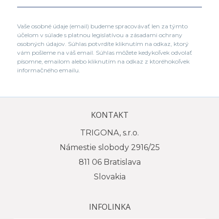
Vaše osobné údaje (email) budeme spracovávať len za týmto
účelom v súlade s platnou legislatívou a zásadami ochrany
osobných údajov. Súhlas potvrdíte kliknutím na odkaz, ktorý
vám pošleme na váš email. Súhlas môžete kedykoľvek odvolať
písomne, emailom alebo kliknutím na odkaz z ktoréhokoľvek
informačného emailu.
KONTAKT
TRIGONA, s.r.o.
Námestie slobody 2916/25
811 06 Bratislava
Slovakia
INFOLINKA