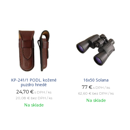
KP-241/1 PODL. kožené
16x50 Solana
puzdro hnedé
77
€
s DPH / ks
24,70
€
s DPH / ks
62,60 €
bez DPH / ks
20,08 €
bez DPH / ks
Na sklade
Na sklade