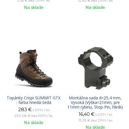
9,55 €
bez DPH / ks
12,60 €
bez DPH / ks
Na sklade
Na sklade
Topánky Crispi SUMMIT GTX
Montážna sada d=25,4 mm,
- farba hnedá-šedá
Vysoká (Výška=21mm, pre
11mm rybinu, Stop-Pin, hliník)
283
€
s DPH / ks
16,40
€
s DPH / ks
230,08 €
bez DPH / ks
13,33 €
bez DPH / ks
Na sklade
Na sklade