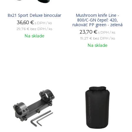
8x21 Sport Deluxe binocular
Mushroom knife Line -
800/C-GN čepeľ: 420,
36,60
€
s DPH / ks
rukoväť: PP green - zelená
29,76 €
bez DPH / ks
23,70
€
s DPH / ks
Na sklade
19,27 €
bez DPH / ks
Na sklade