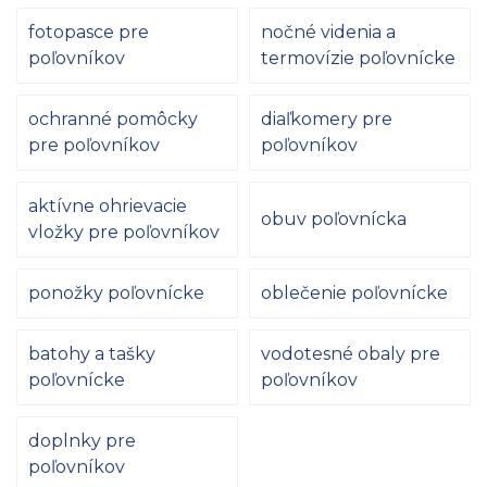
fotopasce pre
nočné videnia a
poľovníkov
termovízie poľovnícke
ochranné pomôcky
diaľkomery pre
pre poľovníkov
poľovníkov
aktívne ohrievacie
obuv poľovnícka
vložky pre poľovníkov
ponožky poľovnícke
oblečenie poľovnícke
batohy a tašky
vodotesné obaly pre
poľovnícke
poľovníkov
doplnky pre
poľovníkov