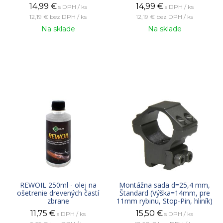
14,99
€
14,99
€
s DPH / ks
s DPH / ks
12,19 €
bez DPH / ks
12,19 €
bez DPH / ks
Na sklade
Na sklade
REWOIL 250ml - olej na
Montážna sada d=25,4 mm,
ošetrenie drevených častí
Štandard (Výška=14mm, pre
zbrane
11mm rybinu, Stop-Pin, hliník)
11,75
€
15,50
€
s DPH / ks
s DPH / ks