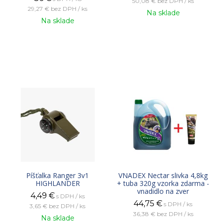
50,08 €
bez DPH / ks
29,27 €
bez DPH / ks
Na sklade
Na sklade
Píšťalka Ranger 3v1
VNADEX Nectar slivka 4,8kg
HIGHLANDER
+ tuba 320g vzorka zdarma -
vnadidlo na zver
4,49
€
s DPH / ks
44,75
€
s DPH / ks
3,65 €
bez DPH / ks
36,38 €
bez DPH / ks
Na sklade