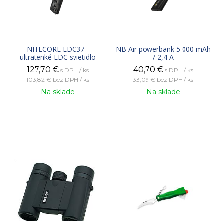
NITECORE EDC37 -
NB Air powerbank 5 000 mAh
ultratenké EDC svietidlo
/ 2,4 A
127,70
€
40,70
€
s DPH / ks
s DPH / ks
103,82 €
bez DPH / ks
33,09 €
bez DPH / ks
Na sklade
Na sklade