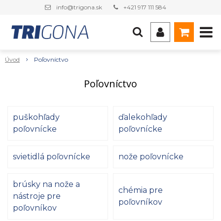
info@trigona.sk
+421 917 111 584
Úvod
Poľovníctvo
Poľovníctvo
puškohľady
ďalekohľady
poľovnícke
poľovnícke
svietidlá poľovnícke
nože poľovnícke
brúsky na nože a
chémia pre
nástroje pre
poľovníkov
poľovníkov