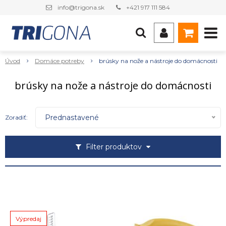
info@trigona.sk
+421 917 111 584
Úvod
Domáce potreby
brúsky na nože a nástroje do domácnosti
brúsky na nože a nástroje do domácnosti
Prednastavené
Zoradiť:
Filter produktov
Výpredaj