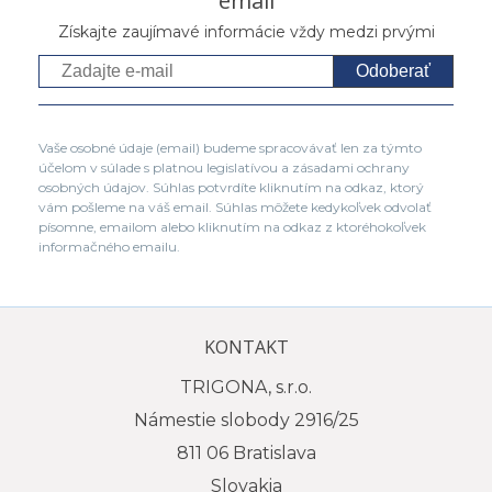
email
Získajte zaujímavé informácie vždy medzi prvými
Odoberať
Vaše osobné údaje (email) budeme spracovávať len za týmto
účelom v súlade s platnou legislatívou a zásadami ochrany
osobných údajov. Súhlas potvrdíte kliknutím na odkaz, ktorý
vám pošleme na váš email. Súhlas môžete kedykoľvek odvolať
písomne, emailom alebo kliknutím na odkaz z ktoréhokoľvek
informačného emailu.
KONTAKT
TRIGONA, s.r.o.
Námestie slobody 2916/25
811 06 Bratislava
Slovakia