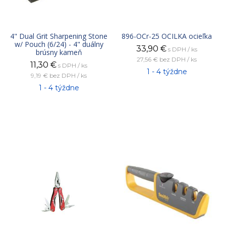
4" Dual Grit Sharpening Stone
896-OCr-25 OCILKA ocieľka
w/ Pouch (6/24) - 4" duálny
33,90
€
s DPH / ks
brúsny kameň
27,56 €
bez DPH / ks
11,30
€
s DPH / ks
1 - 4 týždne
9,19 €
bez DPH / ks
1 - 4 týždne