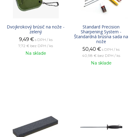
Dvojkrokový brúsič na nože -
Standard Precision
zelený
Sharpening System -
Štandardná brúsna sada na
9,49
€
s DPH / ks
nože
7,72 €
bez DPH / ks
50,40
€
s DPH / ks
Na sklade
40,98 €
bez DPH / ks
Na sklade