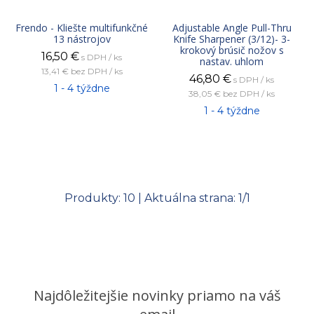
Frendo - Kliešte multifunkčné
Adjustable Angle Pull-Thru
13 nástrojov
Knife Sharpener (3/12)- 3-
krokový brúsič nožov s
16,50
€
s DPH / ks
nastav. uhlom
13,41 €
bez DPH / ks
46,80
€
s DPH / ks
1 - 4 týždne
38,05 €
bez DPH / ks
1 - 4 týždne
Produkty:
10
| Aktuálna strana:
1
/
1
Najdôležitejšie novinky priamo na váš