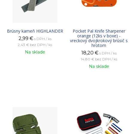
Brúsny kameň HIGHLANDER
Pocket Pal Knife Sharpener
orange (12ks v boxe) -
2,99
€
s DPH / ks
vreckový dvojkrokový brúsič s
2,43 €
bez DPH / ks
hrotom
Na sklade
18,20
€
s DPH / ks
14,80 €
bez DPH / ks
Na sklade