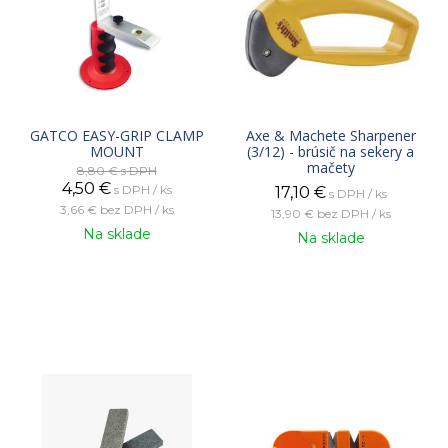
GATCO EASY-GRIP CLAMP
Axe & Machete Sharpener
MOUNT
(3/12) - brúsič na sekery a
mačety
8,80 €
s DPH
4,50
€
s DPH / ks
17,10
€
s DPH / ks
3,66 €
bez DPH / ks
13,90 €
bez DPH / ks
Na sklade
Na sklade