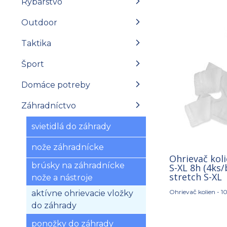
Rybárstvo
Outdoor
Taktika
Šport
Domáce potreby
Záhradníctvo
svietidlá do záhrady
nože záhradnícke
Ohrievač koli
brúsky na záhradnícke
S-XL 8h (4ks/
stretch S-XL
nože a nástroje
Ohrievač kolien - 1
aktívne ohrievacie vložky
do záhrady
ponožky do záhrady