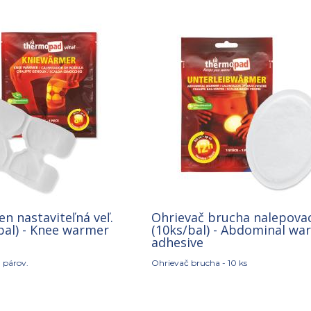
en nastaviteľná veľ.
Ohrievač brucha nalepovac
bal) - Knee warmer
(10ks/bal) - Abdominal wa
adhesive
0 párov.
Ohrievač brucha - 10 ks