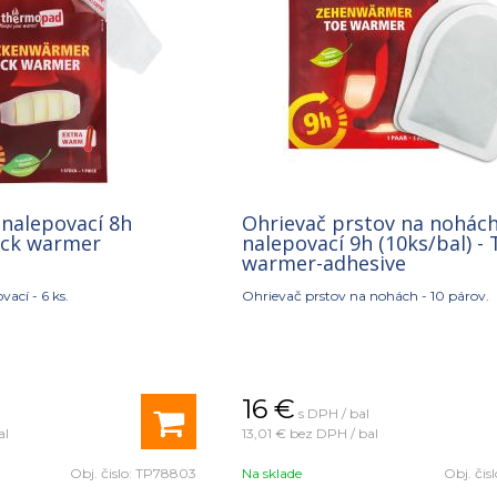
 nalepovací 8h
Ohrievač prstov na nohác
Neck warmer
nalepovací 9h (10ks/bal) -
warmer-adhesive
vací - 6 ks.
Ohrievač prstov na nohách - 10 párov.
16
€
s DPH / bal
al
13,01 €
bez DPH / bal
Obj. čislo:
TP78803
Na sklade
Obj. čis