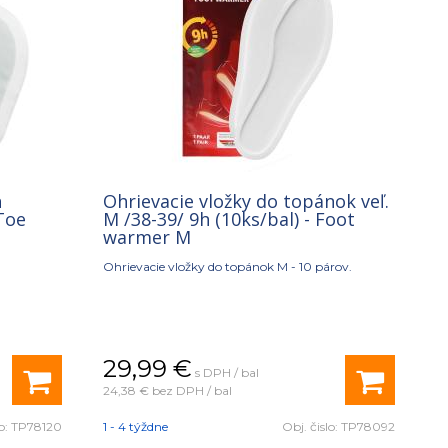
h
Ohrievacie vložky do topánok veľ.
 Toe
M /38-39/ 9h (10ks/bal) - Foot
warmer M
Ohrievacie vložky do topánok M - 10 párov.
29,99
€
s DPH / bal
24,38 €
bez DPH / bal
lo:
TP78120
1 - 4 týždne
Obj. čislo:
TP78092