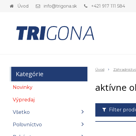
Úvod
info@trigona.sk
+421 917 111 584
Úvod
Záhradníctv
Kategórie
aktívne o
Novinky
Výpredaj
Filter pro
Všetko
Poľovníctvo