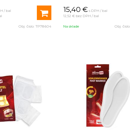
15,40
€
H / bal
s DPH / bal
al
12,52 €
bez DPH / bal
Obj. čislo:
TP78604
Na sklade
Obj. čislo