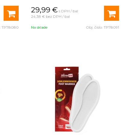
29,99
€
s DPH / bal
24,38 €
bez DPH / bal
:
TP78080
Na sklade
Obj. čislo:
TP78091