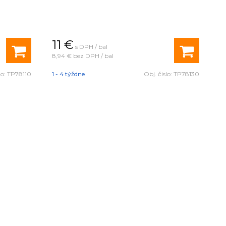
11
€
s DPH / bal
8,94 €
bez DPH / bal
lo:
TP78110
1 - 4 týždne
Obj. čislo:
TP78130