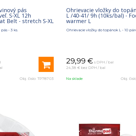
vinový pás
Ohrievacie vložky do topán
veľ. S-XL 12h
L /40-41/ 9h (10ks/bal) - F
at Belt - stretch S-XL
warmer L
pás - 3 ks.
Ohrievacie vložky do topánok L - 10 pár
29,99
€
l
s DPH / bal
al
24,38 €
bez DPH / bal
Obj. čislo:
TP78703
Na sklade
Obj. čisl