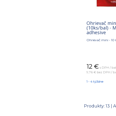
Ohrievač min
(10ks/bal) - 
adhesive
Ohrievač mini - 10 
12
€
s DPH / ba
9,76 €
bez DPH / ba
1 - 4 týždne
Produkty:
13
| 