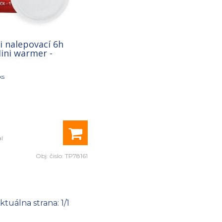
i nalepovací 6h
Mini warmer -
ks
l
l
Obj. čislo:
TP78161
Aktuálna strana:
1
/
1