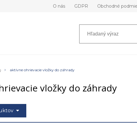
O nás
GDPR
Obchodné podmi
o
aktívne ohrievacie vložky do záhrady
hrievacie vložky do záhrady
duktov