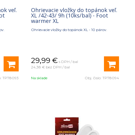
ok veľ.
Ohrievacie vložky do topánok veľ.
oot
XL /42-43/ 9h (10ks/bal) - Foot
warmer XL
ov.
Ohrievacie vložky do topánok XL - 10 párov.
29,99
€
s DPH / bal
24,38 €
bez DPH / bal
o:
TP78093
Na sklade
Obj. čislo:
TP78094