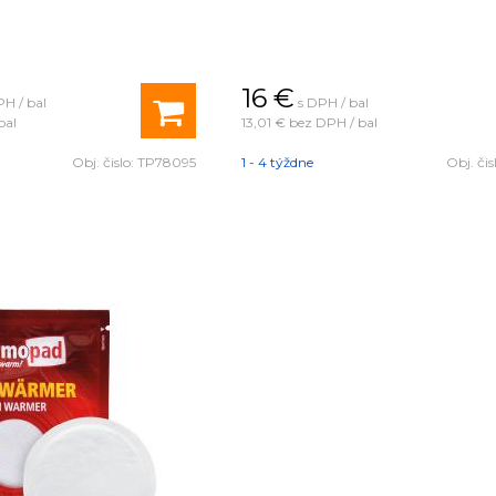
16
€
PH / bal
s DPH / bal
bal
13,01 €
bez DPH / bal
Obj. čislo:
TP78095
1 - 4 týždne
Obj. čis