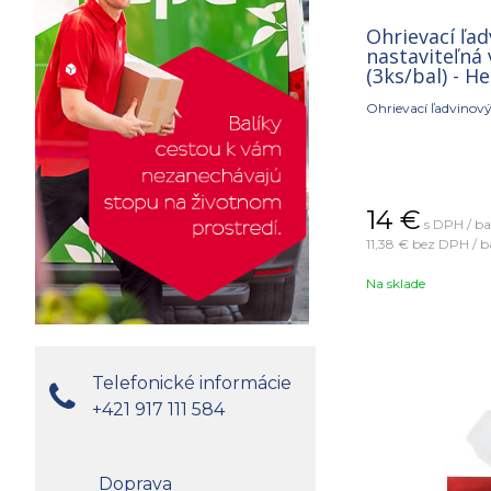
Ohrievací ľad
nastaviteľná 
(3ks/bal) - He
Ohrievací ľadvinový 
14
€
s DPH / ba
11,38 €
bez DPH / b
Na sklade
Telefonické informácie
+421 917 111 584
Doprava