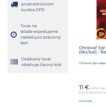
prostredníctvom
kuriéra DPD
Tovar na
sklade expedujeme
nasledujúci pracovný
deň
Ohrievač šije
(6ks/bal) - 
Dodávaný tovar
Ohrievač šije nalepo
obsahuje čiarový kód
11
€
s DPH / bal
8,94 €
bez DPH / b
Na sklade