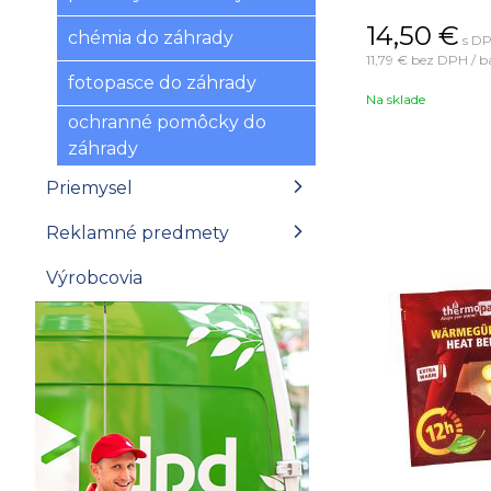
14,50
€
chémia do záhrady
s DP
11,79 €
bez DPH / b
fotopasce do záhrady
Na sklade
ochranné pomôcky do
záhrady
Priemysel
Reklamné predmety
Výrobcovia