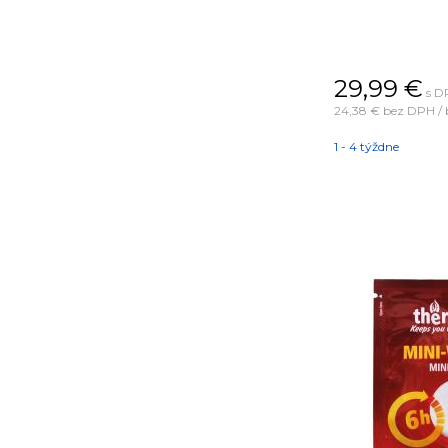
29,99
€
s D
24,38 €
bez DPH / 
1 - 4 týždne