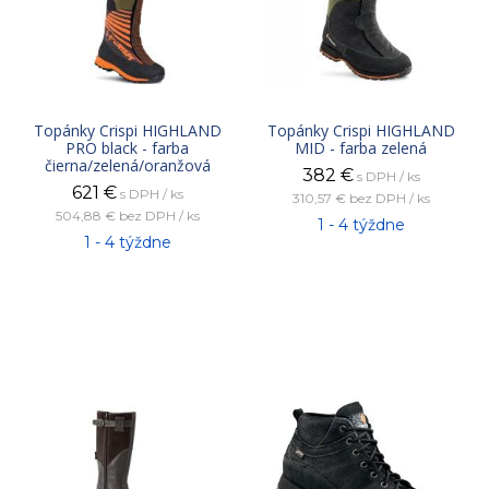
Topánky Crispi HIGHLAND
Topánky Crispi HIGHLAND
PRO black - farba
MID - farba zelená
čierna/zelená/oranžová
382
€
s DPH / ks
621
€
s DPH / ks
310,57 €
bez DPH / ks
504,88 €
bez DPH / ks
1 - 4 týždne
1 - 4 týždne