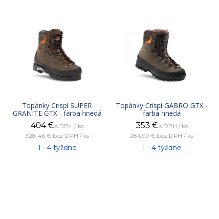
Topánky Crispi SUPER
Topánky Crispi GABRO GTX -
GRANITE GTX - farba hnedá
farba hnedá
404
€
353
€
s DPH / ks
s DPH / ks
328,46 €
bez DPH / ks
286,99 €
bez DPH / ks
1 - 4 týždne
1 - 4 týždne