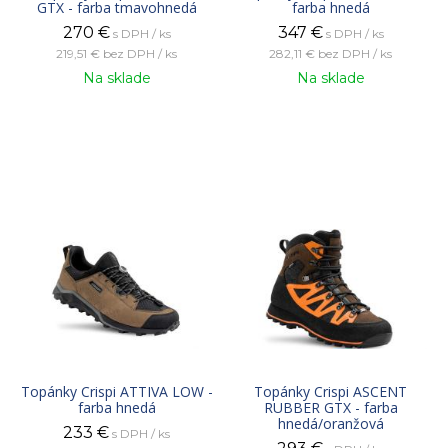
GTX - farba tmavohnedá
farba hnedá
270
€
347
€
s DPH / ks
s DPH / ks
219,51 €
bez DPH / ks
282,11 €
bez DPH / ks
Na sklade
Na sklade
Topánky Crispi ATTIVA LOW -
Topánky Crispi ASCENT
farba hnedá
RUBBER GTX - farba
hnedá/oranžová
233
€
s DPH / ks