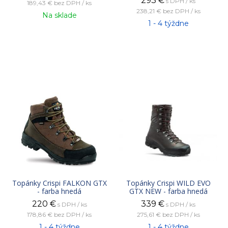
293
€
s DPH / ks
189,43 €
bez DPH / ks
238,21 €
bez DPH / ks
Na sklade
1 - 4 týždne
Topánky Crispi FALKON GTX
Topánky Crispi WILD EVO
- farba hnedá
GTX NEW - farba hnedá
220
€
339
€
s DPH / ks
s DPH / ks
178,86 €
bez DPH / ks
275,61 €
bez DPH / ks
1 - 4 týždne
1 - 4 týždne