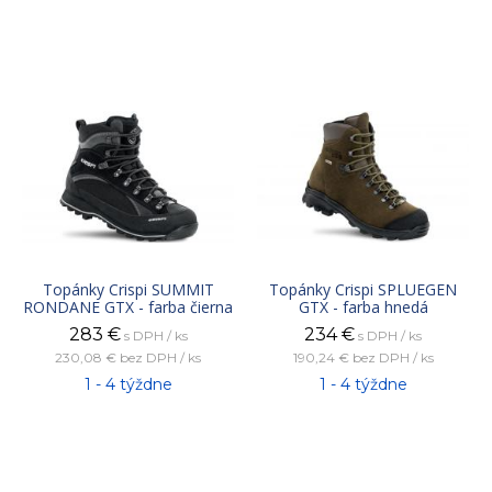
Topánky Crispi SUMMIT
Topánky Crispi SPLUEGEN
RONDANE GTX - farba čierna
GTX - farba hnedá
283
€
234
€
s DPH / ks
s DPH / ks
230,08 €
bez DPH / ks
190,24 €
bez DPH / ks
1 - 4 týždne
1 - 4 týždne