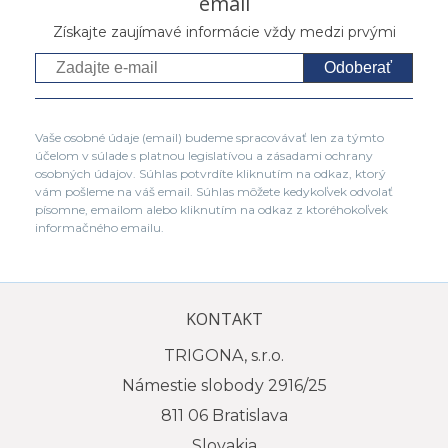
email
Získajte zaujímavé informácie vždy medzi prvými
Odoberať
Vaše osobné údaje (email) budeme spracovávať len za týmto
účelom v súlade s platnou legislatívou a zásadami ochrany
osobných údajov. Súhlas potvrdíte kliknutím na odkaz, ktorý
vám pošleme na váš email. Súhlas môžete kedykoľvek odvolať
písomne, emailom alebo kliknutím na odkaz z ktoréhokoľvek
informačného emailu.
KONTAKT
TRIGONA, s.r.o.
Námestie slobody 2916/25
811 06 Bratislava
Slovakia