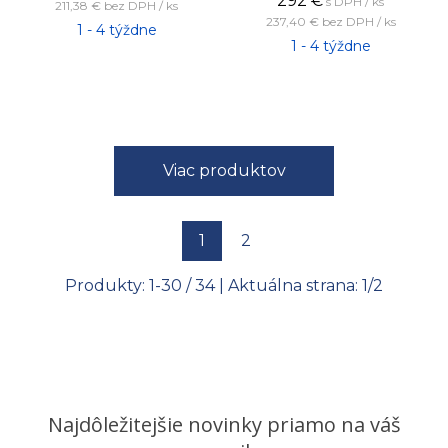
292
€
s DPH / ks
211,38 €
bez DPH / ks
237,40 €
bez DPH / ks
1 - 4 týždne
1 - 4 týždne
Viac produktov
1
2
Produkty:
1
-
30
/
34
| Aktuálna strana:
1
/
2
Najdôležitejšie novinky priamo na váš