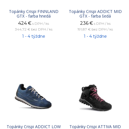
Topánky Crispi FINNLAND
Topánky Crispi ADDICT MID
GTX - farba hnedá
GTX - farba šedá
424
€
236
€
s DPH / ks
s DPH / ks
344,72 €
bez DPH / ks
191,87 €
bez DPH / ks
1 - 4 týždne
1 - 4 týždne
Topánky Crispi ADDICT LOW
Topánky Crispi ATTIVA MID