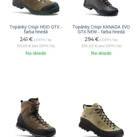
Topánky Crispi HEIO GTX -
Topánky Crispi KANADA EVO
farba hnedá
GTX NEW - farba hnedá
241
€
294
€
s DPH / ks
s DPH / ks
195,93 €
bez DPH / ks
239,02 €
bez DPH / ks
Na sklade
Na sklade