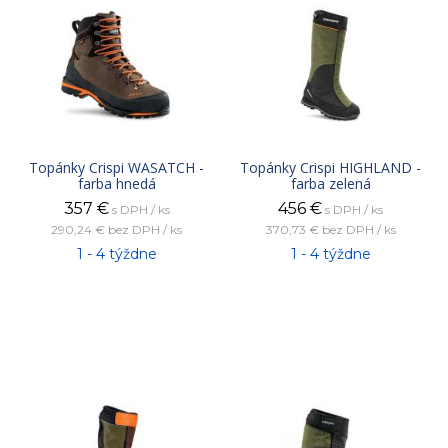
Topánky Crispi WASATCH -
Topánky Crispi HIGHLAND -
farba hnedá
farba zelená
357
€
456
€
s DPH / ks
s DPH / ks
290,24 €
bez DPH / ks
370,73 €
bez DPH / ks
1 - 4 týždne
1 - 4 týždne