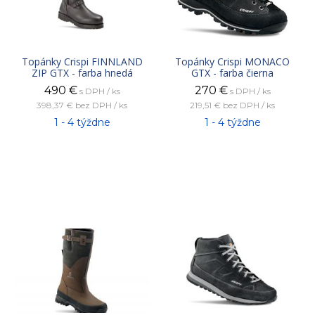
Topánky Crispi FINNLAND
Topánky Crispi MONACO
ZIP GTX - farba hnedá
GTX - farba čierna
490
€
270
€
s DPH / ks
s DPH / ks
398,37 €
bez DPH / ks
219,51 €
bez DPH / ks
1 - 4 týždne
1 - 4 týždne