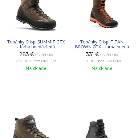
Topánky Crispi SUMMIT GTX
Topánky Crispi TITAN
- farba hnedá-šedá
BROWN GTX - farba hnedá
283
€
331
€
s DPH / ks
s DPH / ks
230,08 €
bez DPH / ks
269,11 €
bez DPH / ks
Na sklade
Na sklade