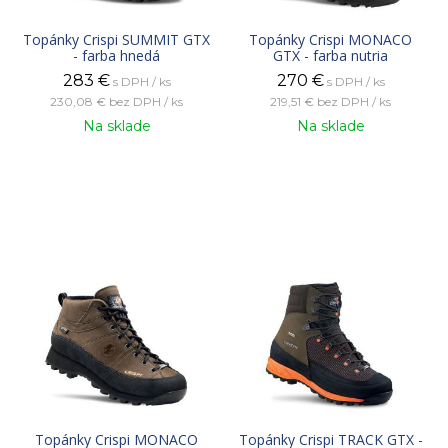
Topánky Crispi SUMMIT GTX
Topánky Crispi MONACO
- farba hnedá
GTX - farba nutria
283
€
270
€
s DPH / ks
s DPH / ks
230,08 €
bez DPH / ks
219,51 €
bez DPH / ks
Na sklade
Na sklade
Topánky Crispi MONACO
Topánky Crispi TRACK GTX -