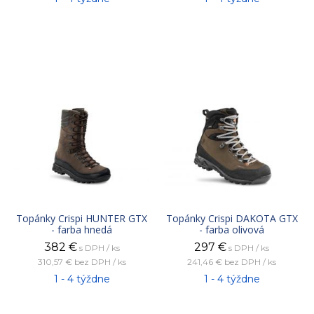
Topánky Crispi HUNTER GTX
Topánky Crispi DAKOTA GTX
- farba hnedá
- farba olivová
382
€
297
€
s DPH / ks
s DPH / ks
310,57 €
bez DPH / ks
241,46 €
bez DPH / ks
1 - 4 týždne
1 - 4 týždne