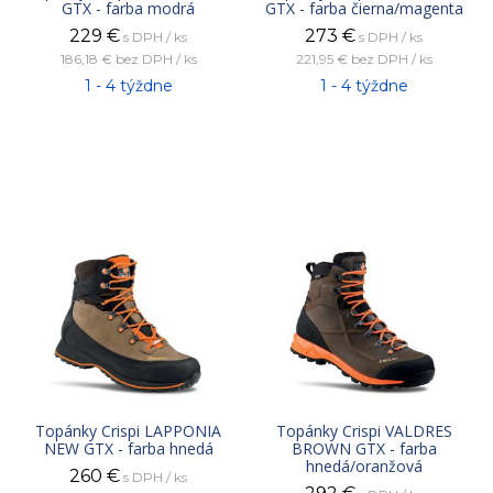
GTX - farba modrá
GTX - farba čierna/magenta
229
€
273
€
s DPH / ks
s DPH / ks
186,18 €
bez DPH / ks
221,95 €
bez DPH / ks
1 - 4 týždne
1 - 4 týždne
Topánky Crispi LAPPONIA
Topánky Crispi VALDRES
NEW GTX - farba hnedá
BROWN GTX - farba
hnedá/oranžová
260
€
s DPH / ks