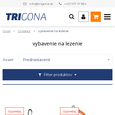
info@trigona.sk
+421 917 111 584
Úvod
Outdoor
vybavenie na lezenie
vybavenie na lezenie
Prednastavené
Zoradiť:
Filter produktov
Výpredaj
Výpredaj