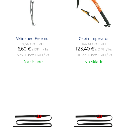
Vklínenec-Free nut
Cepín-Imperator
7,54 €
s DPH
166,41 €
s DPH
6,60
€
123,40
€
s DPH / ks
s DPH / ks
5,37 €
bez DPH / ks
100,33 €
bez DPH / ks
Na sklade
Na sklade