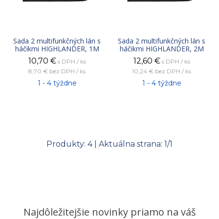
Sada 2 multifunkčných lán s
Sada 2 multifunkčných lán s
háčikmi HIGHLANDER, 1M
háčikmi HIGHLANDER, 2M
10,70
€
12,60
€
s DPH / ks
s DPH / ks
8,70 €
bez DPH / ks
10,24 €
bez DPH / ks
1 - 4 týždne
1 - 4 týždne
Produkty:
4
| Aktuálna strana:
1
/
1
Najdôležitejšie novinky priamo na váš