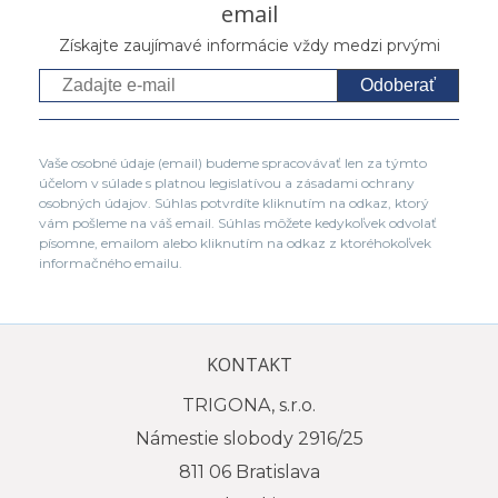
email
Získajte zaujímavé informácie vždy medzi prvými
Odoberať
Vaše osobné údaje (email) budeme spracovávať len za týmto
účelom v súlade s platnou legislatívou a zásadami ochrany
osobných údajov. Súhlas potvrdíte kliknutím na odkaz, ktorý
vám pošleme na váš email. Súhlas môžete kedykoľvek odvolať
písomne, emailom alebo kliknutím na odkaz z ktoréhokoľvek
informačného emailu.
KONTAKT
TRIGONA, s.r.o.
Námestie slobody 2916/25
811 06 Bratislava