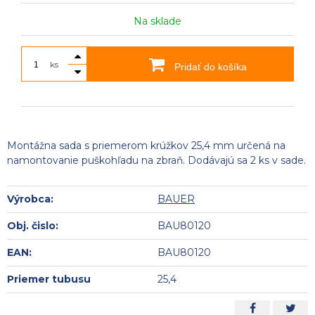
Na sklade
ks
Pridať do košíka
Montážna sada s priemerom krúžkov 25,4 mm určená na
namontovanie puškohľadu na zbraň. Dodávajú sa 2 ks v sade.
Výrobca:
BAUER
Obj. čislo:
BAU80120
EAN:
BAU80120
Priemer tubusu
25,4