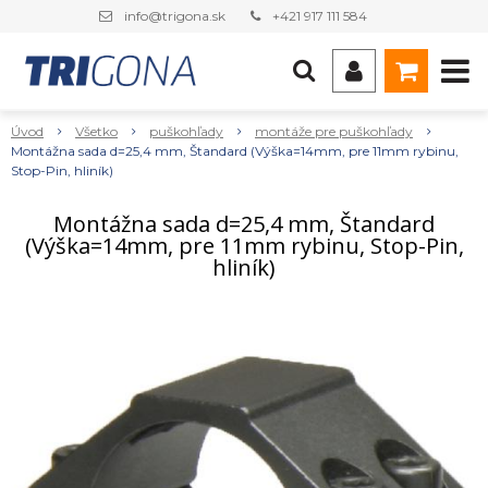
info@trigona.sk
+421 917 111 584
Úvod
Všetko
puškohľady
montáže pre puškohľady
Montážna sada d=25,4 mm, Štandard (Výška=14mm, pre 11mm rybinu,
Stop-Pin, hliník)
Montážna sada d=25,4 mm, Štandard
(Výška=14mm, pre 11mm rybinu, Stop-Pin,
hliník)