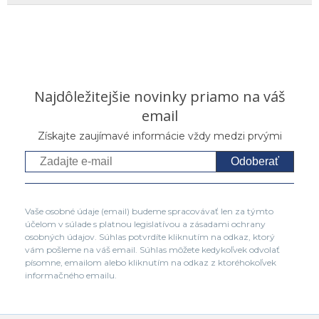
Najdôležitejšie novinky priamo na váš
email
Získajte zaujímavé informácie vždy medzi prvými
Odoberať
Vaše osobné údaje (email) budeme spracovávať len za týmto
účelom v súlade s platnou legislatívou a zásadami ochrany
osobných údajov. Súhlas potvrdíte kliknutím na odkaz, ktorý
vám pošleme na váš email. Súhlas môžete kedykoľvek odvolať
písomne, emailom alebo kliknutím na odkaz z ktoréhokoľvek
informačného emailu.