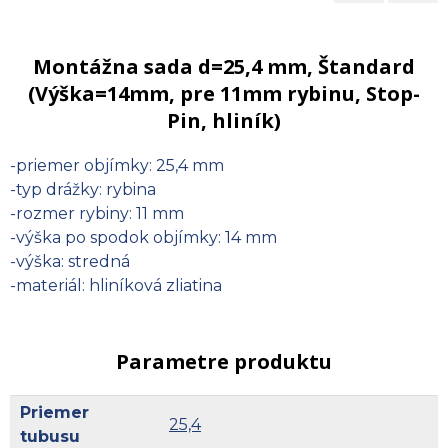
Montážna sada d=25,4 mm, Štandard
(Výška=14mm, pre 11mm rybinu, Stop-
Pin, hliník)
-priemer objímky:
25,4 mm
-typ drážky:
rybina
-rozmer rybiny:
11 mm
-výška po spodok objímky:
14 mm
-výška:
stredná
-materiál:
hliníková zliatina
Parametre produktu
Priemer
25,4
tubusu