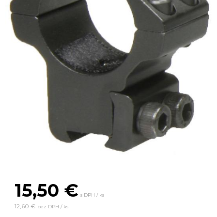
15,50
€
s DPH / ks
12,60 €
bez DPH / ks