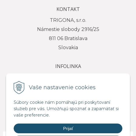
KONTAKT
TRIGONA, s.r.o.
Námestie slobody 2916/25
811 06 Bratislava
Slovakia
INFOLINKA
tel.: +421 917 111 584
e-mail: info@trigona.sk
Vaše nastavenie cookies
Súbory cookie nám pomáhajú pri poskytovaní
služieb pre vás. Umožňujú spoznať a zapamätať si
VŠETKO O NÁKUPE
vaše preferencie.
Obchodné podmienky
Prijať