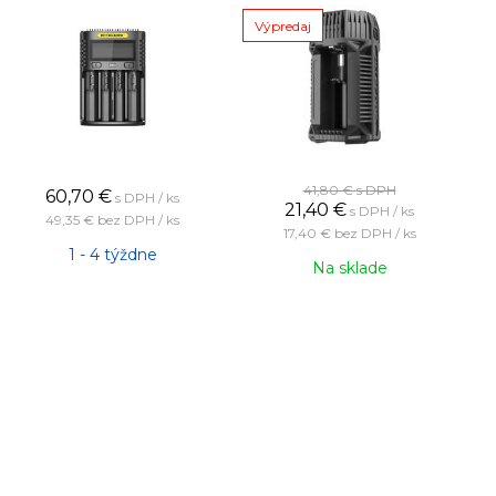
Výpredaj
41,80 €
s DPH
60,70
€
s DPH / ks
21,40
€
s DPH / ks
49,35 €
bez DPH / ks
17,40 €
bez DPH / ks
1 - 4 týždne
Na sklade