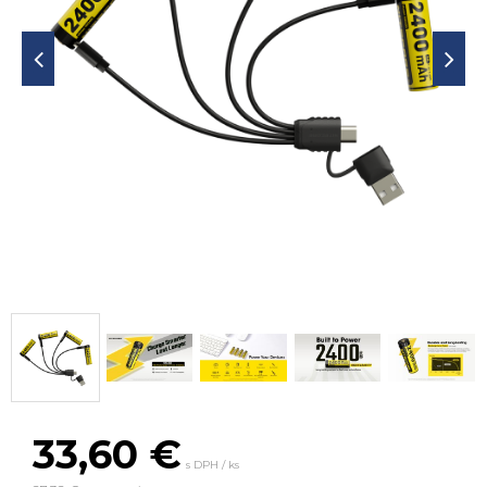
33,60
€
s DPH / ks