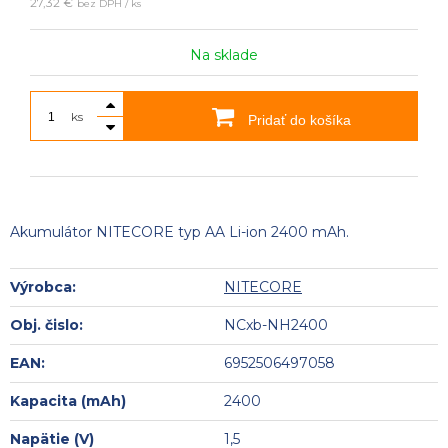
27,32 €
bez DPH / ks
Na sklade
ks
Pridať do košíka
Akumulátor NITECORE typ AA Li-ion 2400 mAh.
Výrobca:
NITECORE
Obj. čislo:
NCxb-NH2400
EAN:
6952506497058
Kapacita (mAh)
2400
Napätie (V)
1,5