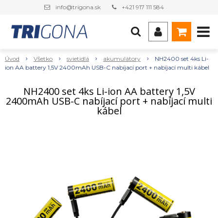
info@trigona.sk
+421 917 111 584
Úvod
Všetko
svietidlá
akumulátory
NH2400 set 4ks Li-
ion AA battery 1,5V 2400mAh USB-C nabíjací port + nabíjací multi kábel
NH2400 set 4ks Li-ion AA battery 1,5V
2400mAh USB-C nabíjací port + nabíjací multi
kábel