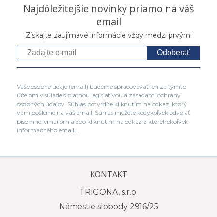
Najdôležitejšie novinky priamo na váš
email
Získajte zaujímavé informácie vždy medzi prvými
Odoberať
Vaše osobné údaje (email) budeme spracovávať len za týmto
účelom v súlade s platnou legislatívou a zásadami ochrany
osobných údajov. Súhlas potvrdíte kliknutím na odkaz, ktorý
vám pošleme na váš email. Súhlas môžete kedykoľvek odvolať
písomne, emailom alebo kliknutím na odkaz z ktoréhokoľvek
informačného emailu.
KONTAKT
TRIGONA, s.r.o.
Námestie slobody 2916/25