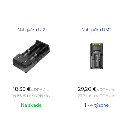
Nabíjačka UI2
Nabíjačka UM2
18,30
€
29,20
€
s DPH / ks
s DPH / ks
14,88 €
bez DPH / ks
23,74 €
bez DPH / ks
Na sklade
1 - 4 týždne