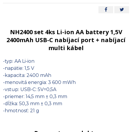
NH2400 set 4ks Li-ion AA battery 1,5V
2400mAh USB-C nabíjací port + nabíjací
multi kábel
-typ: AA Li-ion
-napätie: 1,5 V
-kapacita: 2400 mAh
-menovitá energia: 3 600 mWh
-vstup: USB-C: 5V=0,5A
-priemer: 14,5 mm ± 0,3 mm
-dĺžka: 50,3 mm ± 0,3 mm
-hmotnosť: 21 g