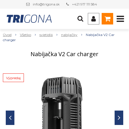
info@trigona.sk
+421 917 111 584
Úvod
Všetko
svietidlá
nabíjačky
Nabíjačka V2 Car
charger
Nabíjačka V2 Car charger
Výpredaj