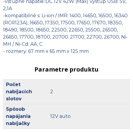
-vstupné napätie::DC 12V 42W (Max) výstup USB: 5V,
2,1A
-kompatibilné s: Li-ion / IMR: 1400, 14650, 16500, 16340
(RCR123A), 16650, 17350, 17500, 17650, 17670, 18350,
18490, 18500, 18650, 22500, 22650, 25500, 26500,
26650, 17700, 18700, 20700. 21700, 22700, 26700, Ni-
MH / Ni-Cd: AA, C
- rozmery: 67 mm x 65 mm x 125 mm
Parametre produktu
Počet
nabíjacích
2
slotov
Spôsob
napájania
12V auto
nabíjačky