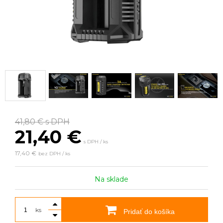
41,80 €
s DPH
21,40
€
s DPH / ks
17,40 €
bez DPH / ks
Na sklade
ks
Pridať do košíka