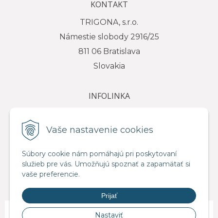
KONTAKT
TRIGONA, s.r.o.
Námestie slobody 2916/25
811 06 Bratislava
Slovakia
INFOLINKA
tel.: +421 917 111 584
e-mail: info@trigona.sk
Vaše nastavenie cookies
Súbory cookie nám pomáhajú pri poskytovaní
služieb pre vás. Umožňujú spoznať a zapamätať si
VŠETKO O NÁKUPE
vaše preferencie.
Obchodné podmienky
Prijať
© 2026 Distribútor pre SR - TRIGONA.sk •
NextShop
&
e-shop Pohoda
Nastaviť