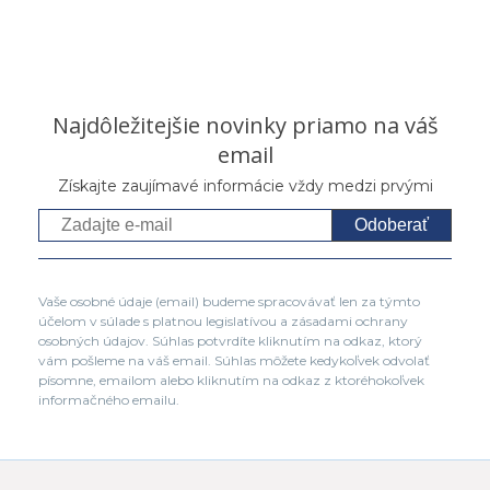
Najdôležitejšie novinky priamo na váš
email
Získajte zaujímavé informácie vždy medzi prvými
Odoberať
Vaše osobné údaje (email) budeme spracovávať len za týmto
účelom v súlade s platnou legislatívou a zásadami ochrany
osobných údajov. Súhlas potvrdíte kliknutím na odkaz, ktorý
vám pošleme na váš email. Súhlas môžete kedykoľvek odvolať
písomne, emailom alebo kliknutím na odkaz z ktoréhokoľvek
informačného emailu.