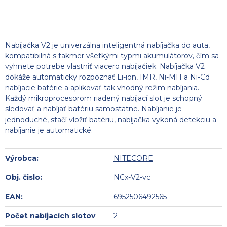
Nabíjačka V2 je univerzálna inteligentná nabíjačka do auta,
kompatibilná s takmer všetkými typmi akumulátorov, čím sa
vyhnete potrebe vlastniť viacero nabíjačiek. Nabíjačka V2
dokáže automaticky rozpoznať Li-ion, IMR, Ni-MH a Ni-Cd
nabíjacie batérie a aplikovať tak vhodný režim nabíjania.
Každý mikroprocesorom riadený nabíjací slot je schopný
sledovať a nabíjať batériu samostatne. Nabíjanie je
jednoduché, stačí vložiť batériu, nabíjačka vykoná detekciu a
nabíjanie je automatické.
Výrobca:
NITECORE
Obj. čislo:
NCx-V2-vc
EAN:
6952506492565
Počet nabíjacích slotov
2