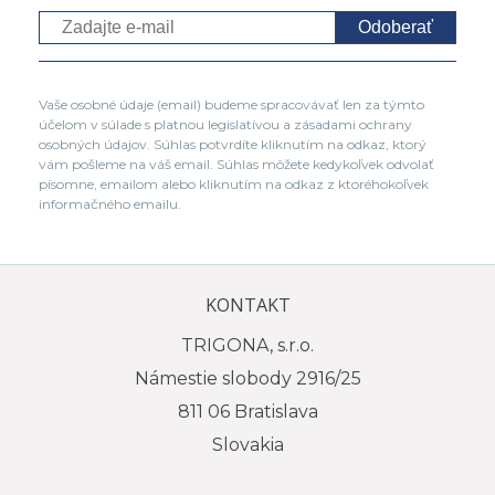
Odoberať
Vaše osobné údaje (email) budeme spracovávať len za týmto
účelom v súlade s platnou legislatívou a zásadami ochrany
osobných údajov. Súhlas potvrdíte kliknutím na odkaz, ktorý
vám pošleme na váš email. Súhlas môžete kedykoľvek odvolať
písomne, emailom alebo kliknutím na odkaz z ktoréhokoľvek
informačného emailu.
KONTAKT
TRIGONA, s.r.o.
Námestie slobody 2916/25
811 06 Bratislava
Slovakia