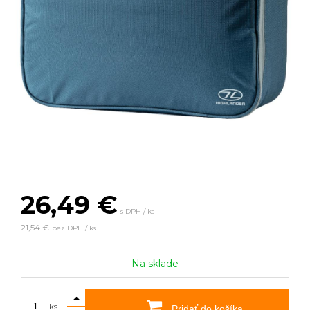
26,49
€
s DPH / ks
21,54 €
bez DPH / ks
Na sklade
ks
Pridať do košíka