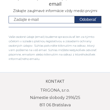
email
Získajte zaujímavé informácie vždy medzi prvými
Odoberať
Vaše osobné údaje (email) budeme spracovávať len za týmto
účelom v súlade s platnou legislatívou a zásadami ochrany
osobných údajov. Súhlas potvrdíte kliknutím na odkaz, ktorý
vám pošleme na váš email. Súhlas môžete kedykoľvek odvolať
písomne, emailom alebo kliknutím na odkaz z ktoréhokoľvek
informačného emailu.
KONTAKT
TRIGONA, s.r.o.
Námestie slobody 2916/25
811 06 Bratislava