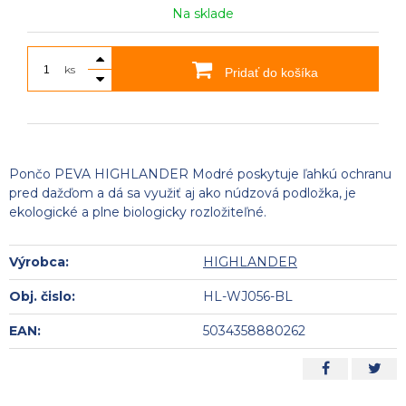
Na sklade
ks
Pridať do košíka
Pončo PEVA HIGHLANDER Modré poskytuje ľahkú ochranu
pred dažďom a dá sa využiť aj ako núdzová podložka, je
ekologické a plne biologicky rozložiteľné.
Výrobca:
HIGHLANDER
Obj. čislo:
HL-WJ056-BL
EAN:
5034358880262