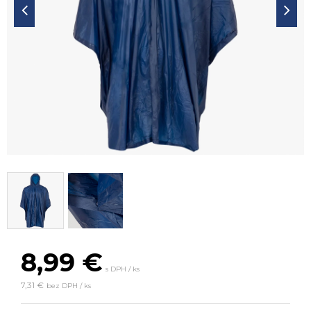
8,99
€
s DPH / ks
7,31 €
bez DPH / ks