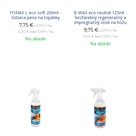
FONAX L eco soft 200ml -
B-WAX eco neutral 125ml -
čistiaca pena na topánky
bezfarebný regeneračný a
impregnačný vosk na kožu
7,75
€
s DPH / ks
9,75
€
s DPH / ks
6,30 €
bez DPH / ks
7,93 €
bez DPH / ks
Na sklade
Na sklade