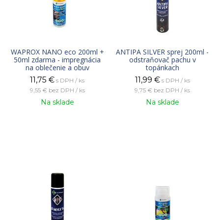
WAPROX NANO eco 200ml +
ANTIPA SILVER sprej 200ml -
50ml zdarma - impregnácia
odstraňovač pachu v
na oblečenie a obuv
topánkach
11,75
€
11,99
€
s DPH / ks
s DPH / ks
9,55 €
bez DPH / ks
9,75 €
bez DPH / ks
Na sklade
Na sklade