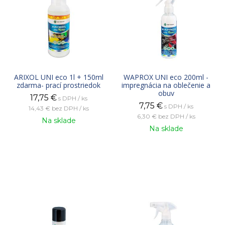
ARIXOL UNI eco 1l + 150ml
WAPROX UNI eco 200ml -
zdarma- prací prostriedok
impregnácia na oblečenie a
obuv
17,75
€
s DPH / ks
7,75
€
s DPH / ks
14,43 €
bez DPH / ks
6,30 €
bez DPH / ks
Na sklade
Na sklade