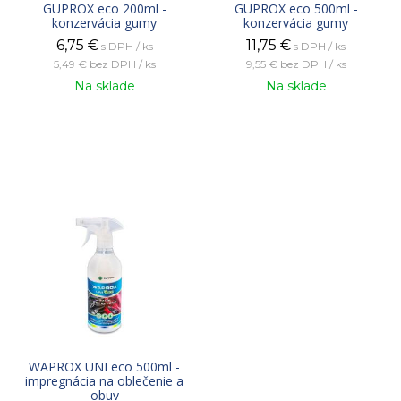
GUPROX eco 200ml -
GUPROX eco 500ml -
konzervácia gumy
konzervácia gumy
6,75
€
11,75
€
s DPH / ks
s DPH / ks
5,49 €
bez DPH / ks
9,55 €
bez DPH / ks
Na sklade
Na sklade
WAPROX UNI eco 500ml -
impregnácia na oblečenie a
obuv