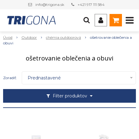
info@trigona.sk
+421 917 111 584
Úvod
Outdoor
chémia outdoorová
ošetrovanie oblečenia a
obuvi
ošetrovanie oblečenia a obuvi
Prednastavené
Zoradiť:
Filter produktov