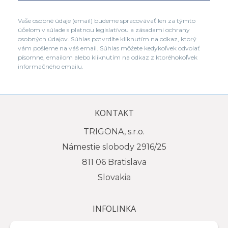
Vaše osobné údaje (email) budeme spracovávať len za týmto
účelom v súlade s platnou legislatívou a zásadami ochrany
osobných údajov. Súhlas potvrdíte kliknutím na odkaz, ktorý
vám pošleme na váš email. Súhlas môžete kedykoľvek odvolať
písomne, emailom alebo kliknutím na odkaz z ktoréhokoľvek
informačného emailu.
KONTAKT
TRIGONA, s.r.o.
Námestie slobody 2916/25
811 06 Bratislava
Slovakia
INFOLINKA
tel.: +421 917 111 584