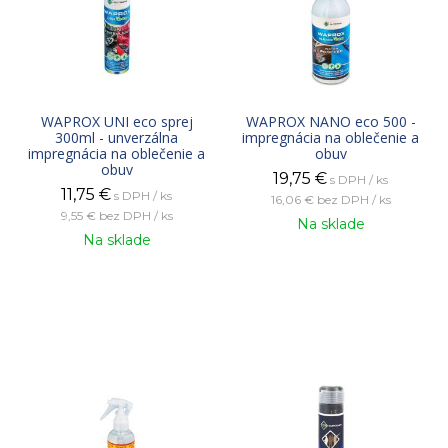
WAPROX UNI eco sprej
WAPROX NANO eco 500 -
300ml - unverzálna
impregnácia na oblečenie a
impregnácia na oblečenie a
obuv
obuv
19,75
€
s DPH / ks
11,75
€
s DPH / ks
16,06 €
bez DPH / ks
9,55 €
bez DPH / ks
Na sklade
Na sklade