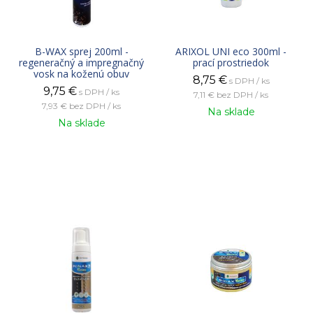
B-WAX sprej 200ml -
ARIXOL UNI eco 300ml -
regeneračný a impregnačný
prací prostriedok
vosk na koženú obuv
8,75
€
s DPH / ks
9,75
€
s DPH / ks
7,11 €
bez DPH / ks
7,93 €
bez DPH / ks
Na sklade
Na sklade