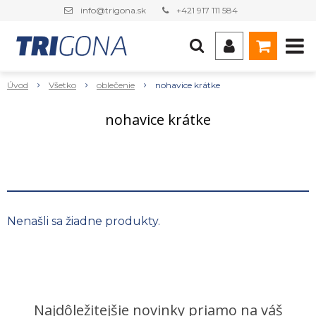
info@trigona.sk
+421 917 111 584
Úvod
Všetko
oblečenie
nohavice krátke
nohavice krátke
Nenašli sa žiadne produkty.
Najdôležitejšie novinky priamo na váš