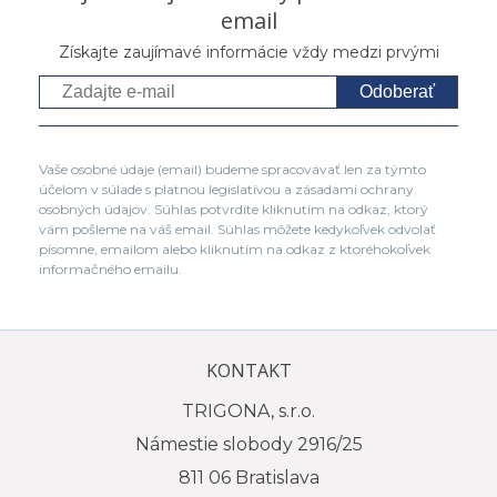
email
Získajte zaujímavé informácie vždy medzi prvými
Odoberať
Vaše osobné údaje (email) budeme spracovávať len za týmto
účelom v súlade s platnou legislatívou a zásadami ochrany
osobných údajov. Súhlas potvrdíte kliknutím na odkaz, ktorý
vám pošleme na váš email. Súhlas môžete kedykoľvek odvolať
písomne, emailom alebo kliknutím na odkaz z ktoréhokoľvek
informačného emailu.
KONTAKT
TRIGONA, s.r.o.
Námestie slobody 2916/25
811 06 Bratislava