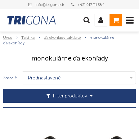
info@trigona.sk
+421 917 111 584
Úvod
Taktika
ďalekohľady taktické
monokulárne
ďalekohľady
monokulárne ďalekohľady
Prednastavené
Zoradiť:
Filter produktov