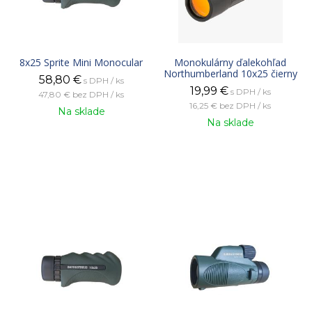
8x25 Sprite Mini Monocular
Monokulárny ďalekohľad
Northumberland 10x25 čierny
58,80
€
s DPH / ks
19,99
€
s DPH / ks
47,80 €
bez DPH / ks
16,25 €
bez DPH / ks
Na sklade
Na sklade