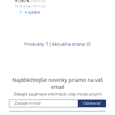
97,90
€
s DPH / ks
79,59 €
bez DPH / ks
1 - 4 týždne
Produkty:
7
| Aktuálna strana:
1
/
1
Najdôležitejšie novinky priamo na váš
email
Získajte zaujímavé informácie vždy medzi prvými
Odoberať