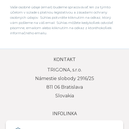
Vaše osobné údaje (email) budeme spracovávať len za týmto
účelom v súlade s platnou legislatívou a zásadami ochrany
osobných údajov. Súhlas potvrdíte kliknutím na odkaz, ktorý
vám pošleme na váš email. Súhlas môžete kedykoľvek odvolať
písomne, emailom alebo kliknutím na odkaz z ktoréhokoľvek
informačného emailu.
KONTAKT
TRIGONA, s.r.o.
Námestie slobody 2916/25
811 06 Bratislava
Slovakia
INFOLINKA
tel.: +421 917 111 584