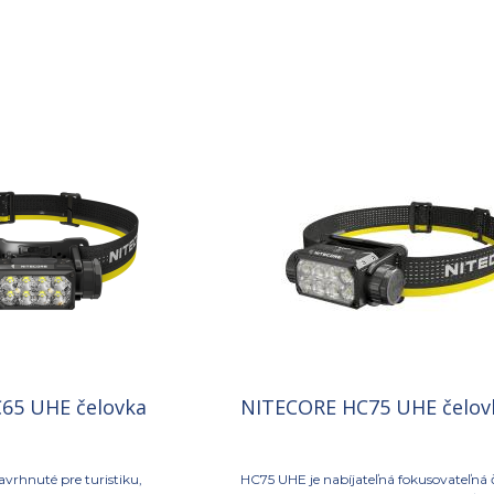
65 UHE čelovka
NITECORE HC75 UHE čelov
navrhnuté pre turistiku,
HC75 UHE je nabíjateľná fokusovateľná 