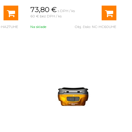
 CRI a až
73,80
€
s DPH / ks
60 €
bez DPH / ks
-HA27UHE
Na sklade
Obj. čislo:
NC-HC60UHE