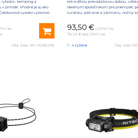
p, rybolov, kemping a
extra dlhou prevádzkovou dobou, vďak
 v prírode. Vhodné je aj ako
ideálnym spoločníkom pre priemysel, p
. Celokovové vysoko výkonné
turistiku, pátranie a záchranu, nočný l
ietidlo. Disponuje aj
LED diódy s ultra vysokou účinnosťou (
 a bielym CRI a hlavný
93,50
€
PH / ks
s DPH / ks
níková monolitická
ks
76,02 €
bez DPH / ks
stná a poskytuje vynikajúci
robok používa vysoko kvalitné
Obj. čislo:
NC-HC65UHE
1 - 4 týždne
Obj. čislo:
NC
Lab UHE LEDs. Napájané
iontovým akumulátorom
n až do 2000 lúmenov.