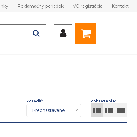
enky
Reklamačný poriadok
VO registrácia
Kontakt
Zoradiť:
Zobrazenie:
Prednastavené