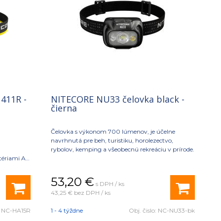
411R -
NITECORE NU33 čelovka black -
čierna
Čelovka s výkonom 700 lúmenov, je účelne
navrhnutá pre beh, turistiku, horolezectvo,
rybolov, kemping a všeobecnú rekreáciu v prírode.
tériami AA
balenia)
53,20
€
s DPH / ks
43,25 €
bez DPH / ks
:
NC-HA15R
1 - 4 týždne
Obj. čislo:
NC-NU33-bk