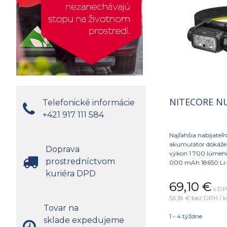
NITECORE NU
Telefonické informácie
+421 917 111 584
Najľahšia nabíjateľ
akumulátor dokáže
Doprava
výkon 1 700 lúmeno
prostredníctvom
000 mAh 18650 Li-i
zabudovaným senzor
kuriéra DPD
automaticky stlmí sv
69,10
€
s DP
prekážkam, čím zniž
56,18 €
bez DPH / k
zabraňuje prehriev
Tovar na
1 - 4 týždne
sklade expedujeme