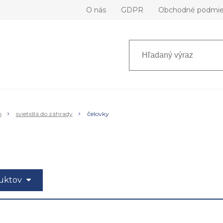
O nás
GDPR
Obchodné podmi
o
svietidlá do záhrady
čelovky
duktov