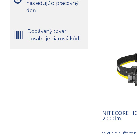
nasledujúci pracovný
deň
Dodávaný tovar
obsahuje čiarový kód
NITECORE HC
2000lm
Svietidlo je účelne 