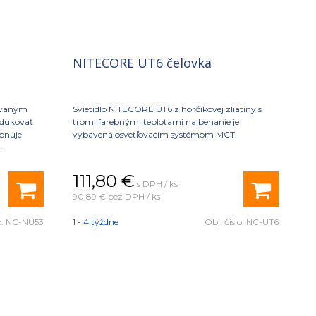
NITECORE UT6 čelovka
tavaným
Svietidlo NITECORE UT6 z horčíkovej zliatiny s
dukovať
tromi farebnými teplotami na behanie je
onuje
vybavená osvetľovacím systémom MCT.
í sa k
 odrazy a
111,80
€
s DPH / ks
90,89 €
bez DPH / ks
o:
NC-NU53
1 - 4 týždne
Obj. čislo:
NC-UT6