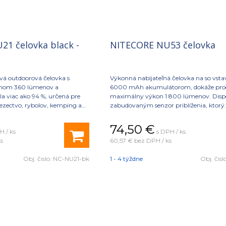
1 čelovka black -
NITECORE NU53 čelovka
vá outdoorová čelovka s
Výkonná nabíjateľná čelovka na so vs
nom 360 lúmenov a
6000 mAh akumulátorom, dokáže pro
la viac ako 94 %, určená pre
maximálny výkon 1 800 lúmenov. Disp
olezectvo, rybolov, kemping a
zabudovaným senzor priblíženia, ktorý
 v prírode.
automaticky stlmí svetlo pri približovan
prekážkam, čím znižuje ostré oslnenie a
74,50
€
H / ks
s DPH / ks
zabraňuje prehrievaniu.
s
60,57 €
bez DPH / ks
Obj. čislo:
NC-NU21-bk
1 - 4 týždne
Obj. čisl