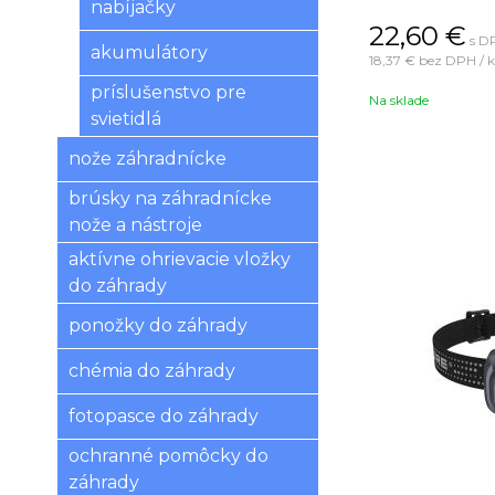
90 m.
nabíjačky
22,60
€
s DP
akumulátory
18,37 €
bez DPH / k
príslušenstvo pre
Na sklade
svietidlá
nože záhradnícke
brúsky na záhradnícke
nože a nástroje
aktívne ohrievacie vložky
do záhrady
ponožky do záhrady
chémia do záhrady
fotopasce do záhrady
ochranné pomôcky do
záhrady