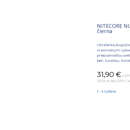
NITECORE NU2
čierna
Ultraľahká dvojlúčo
maximálnym výko
priepustnosťou svet
beh, turistiku, hor
všeobecnú rekreáciu
31,90
€
s DP
25,93 €
bez DPH / k
1 - 4 týždne