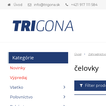
Úvod
info@trigona.sk
+421 917 111 584
Úvod
Záhradníctv
Kategórie
čelovky
Novinky
Výpredaj
Filter pro
Všetko
Poľovníctvo