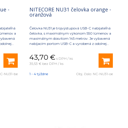
ue -
NITECORE NU31 čelovka orange -
oranžová
abíjateľná
Čelovka NU31 je trojvýstupová USB-C nabíjateľná
lúmenov a
čelovka, s maximálnym výkonom 550 lúmenov a
vybavená
maximálnym dosvitom 145 metrov. Je vybavená
odolnej
nabíjacím portom USB-C a vyrobená z odolnej
5 g
hliníkovej zliatiny s hmotnosťou iba 95,5 g
43,70
€
s DPH / ks
35,53 €
bez DPH / ks
C-NU31-be
1 - 4 týždne
Obj. čislo:
NC-NU31-oe