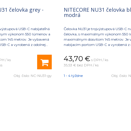
1 čelovka grey -
NITECORE NU31 čelovka bl
modrá
ojvýstupová USB-C nabíjateľná
Čelovka NU31 je trojvýstupová USB-C n
lnym výkonom 550 lúmenov a
čelovka, s maximálnym výkonom 550 
om 145 metrov. Je vybavená
maximálnym dosvitom 145 metrov. Je 
SB-C a vyrobená z odolnej
nabíjacím portom USB-C a vyrobená z 
s hmotnosťou iba 95,5 g
hliníkovej zliatiny s hmotnosťou iba 95,
43,70
€
PH / ks
s DPH / ks
ks
35,53 €
bez DPH / ks
Obj. čislo:
NC-NU31-gy
1 - 4 týždne
Obj. čislo:
N