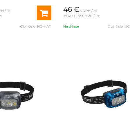
napájania, tri teploty farieb a tri úrovne
800 lúmenov s dosvitom 150 metrov.
46
€
H / ks
s DPH / ks
s
37,40 €
bez DPH / ks
Obj. čislo:
NC-HA11
Na sklade
Obj. čislo:
NC