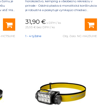
a čomu je
horolezectvo, kemping a všeobecnú rekreáciu v
ešiu
prírode.- Odolná plastová monolitická konštrukcia
ov atď. Má
je robustná a poskytuje vynikajúci chladiaci
UHE).
výkon.- Výrobok používa vysoko kvalitné LED
diódy NiteLab MCT UHE LEDs
31,90
€
s DPH / ks
25,93 €
bez DPH / ks
-HC75UHE
1 - 4 týždne
Obj. čislo:
NC-HA23UHE