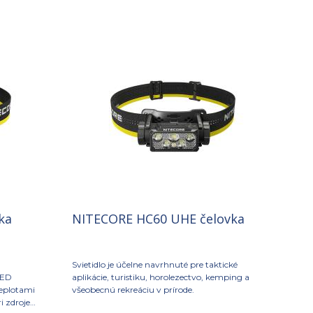
ka
NITECORE HC60 UHE čelovka
Svietidlo je účelne navrhnuté pre taktické
LED
aplikácie, turistiku, horolezectvo, kemping a
teplotami
všeobecnú rekreáciu v prírode.
i zdroje