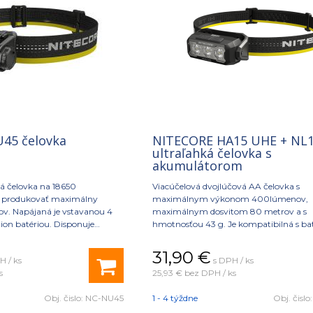
45 čelovka
NITECORE HA15 UHE + NL1
ultraľahká čelovka s
akumulátorom
ná čelovka na 18650
Viacúčelová dvojlúčová AA čelovka s
 produkovať maximálny
maximálnym výkonom 400lúmenov,
v. Napájaná je vstavanou 4
maximálnym dosvitom 80 metrov a s
on batériou. Disponuje
hmotnosťou 43 g. Je kompatibilná s ba
 priblíženia, ktorý
alebo batériou NL1411R (NL1411R súčasť 
etlo pri približovaní sa k
31,90
€
H / ks
s DPH / ks
uje ostré oslnenie a odrazy a
s
25,93 €
bez DPH / ks
aniu.
Obj. čislo:
NC-NU45
1 - 4 týždne
Obj. čislo