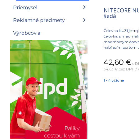
Priemysel
NITECORE NU3
šedá
Reklamné predmety
Čelovka NU31 je tr
Výrobcovia
čelovka, s maximá
maximálnym dosvit
nabíjacím portom U
hliníkovej zliatiny 
42,60
€
s D
34,63 €
bez DPH / 
1 - 4 týždne