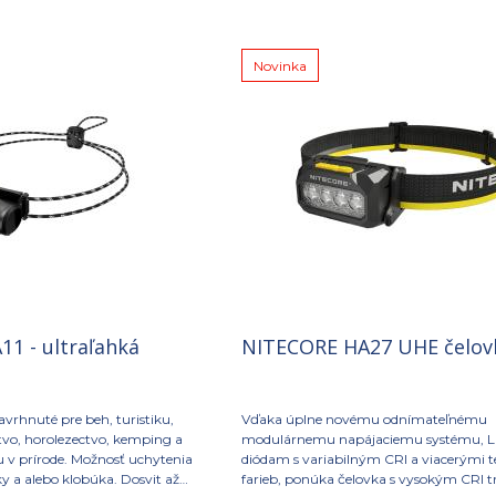
Novinka
1 - ultraľahká
NITECORE HA27 UHE čelov
navrhnuté pre beh, turistiku,
Vďaka úplne novému odnímateľnému
tvo, horolezectvo, kemping a
modulárnemu napájaciemu systému, 
 v prírode. Možnosť uchytenia
diódam s variabilným CRI a viacerými 
ky a alebo klobúka. Dosvit až
farieb, ponúka čelovka s vysokým CRI tr