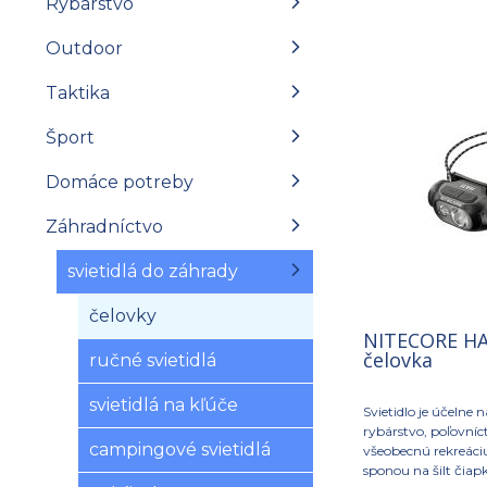
Rybárstvo
Outdoor
Taktika
Šport
Domáce potreby
Záhradníctvo
svietidlá do záhrady
čelovky
NITECORE HA1
čelovka
ručné svietidlá
svietidlá na kľúče
Svietidlo je účelne 
rybárstvo, poľovníc
campingové svietidlá
všeobecnú rekreáciu
sponou na šilt čiap