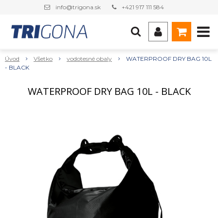
info@trigona.sk
+421 917 111 584
Úvod
Všetko
vodotesné obaly
WATERPROOF DRY BAG 10L
- BLACK
WATERPROOF DRY BAG 10L - BLACK