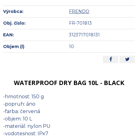
Výrobca:
FRENDO
Obj. čislo:
FR-701813
EAN:
3123717018131
Objem (l)
10
WATERPROOF DRY BAG 10L - BLACK
-hmotnosť: 150 g
-popruh: áno
-farba: červená
-objem: 10 L
-materiál: nylon PU
-vodotesnosť: IPx7