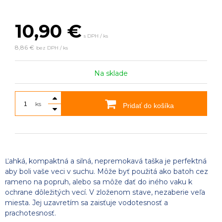
10,90
€
s DPH / ks
8,86 €
bez DPH / ks
Na sklade
ks
Pridať do košíka
Ľahká, kompaktná a silná, nepremokavá taška je perfektná
aby boli vaše veci v suchu. Môže byť použitá ako batoh cez
rameno na popruh, alebo sa môže dať do iného vaku k
ochrane dôležitých vecí. V zloženom stave, nezaberie veľa
miesta. Jej uzavretím sa zaisťuje vodotesnosť a
prachotesnosť.