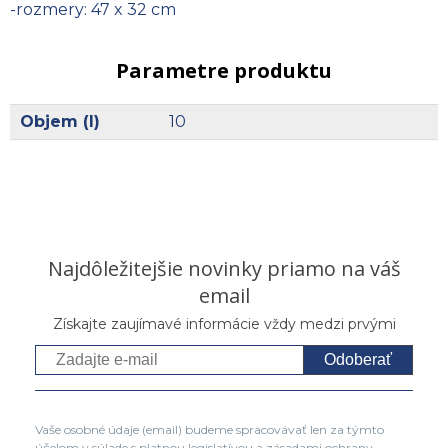
-rozmery: 47 x 32 cm
Parametre produktu
Objem (l)
10
Najdôležitejšie novinky priamo na váš
email
Získajte zaujímavé informácie vždy medzi prvými
Odoberať
Vaše osobné údaje (email) budeme spracovávať len za týmto
účelom v súlade s platnou legislatívou a zásadami ochrany