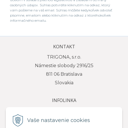
osobných údajov. Súhlas potvrdíte kliknutím na odkaz, ktorý
vám pošleme na váš email. Súhlas môžete kedykoľvek odvolať
písomne, emailom alebo kliknutím na odkaz z ktoréhokoľvek
informačného emailu.
KONTAKT
TRIGONA, s.r.o.
Námestie slobody 2916/25
811 06 Bratislava
Slovakia
INFOLINKA
tel.: +421 917 111 584
e-mail: info@trigona.sk
Vaše nastavenie cookies