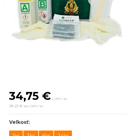
34,75
€
s DPH / ks
28,25 €
bez DPH / ks
Veľkosť:
1ks
3ks
6ks
24ks