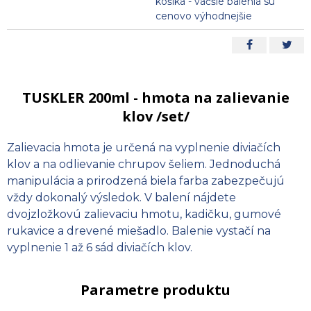
košíka - väčšie balenia sú
cenovo výhodnejšie
TUSKLER 200ml - hmota na zalievanie
klov /set/
Zalievacia hmota je určená na vyplnenie diviačích
klov a na odlievanie chrupov šeliem. Jednoduchá
manipulácia a prirodzená biela farba zabezpečujú
vždy dokonalý výsledok. V balení nájdete
dvojzložkovú zalievaciu hmotu, kadičku, gumové
rukavice a drevené miešadlo. Balenie vystačí na
vyplnenie 1 až 6 sád diviačích klov.
Parametre produktu