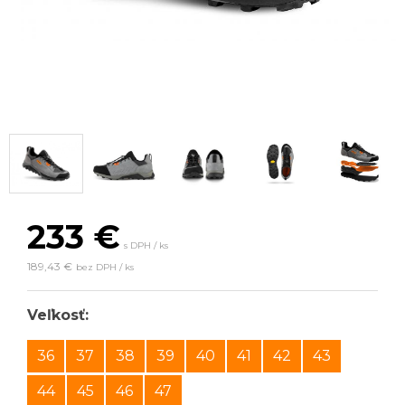
233
€
s DPH / ks
189,43 €
bez DPH / ks
Veľkosť:
36
37
38
39
40
41
42
43
44
45
46
47