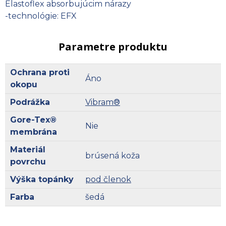
Elastoflex absorbujúcim nárazy
-technológie: EFX
Parametre produktu
Ochrana proti
Áno
okopu
Podrážka
Vibram®
Gore-Tex®
Nie
membrána
Materiál
brúsená koža
povrchu
Výška topánky
pod členok
Farba
šedá