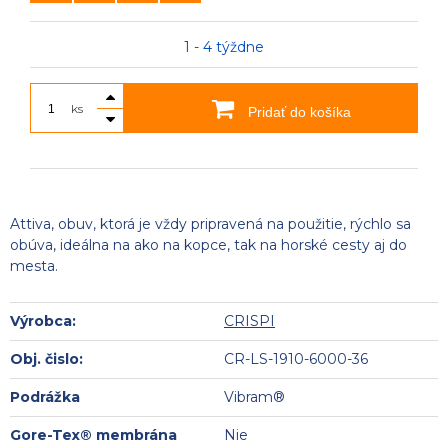
1 - 4 týždne
ks
Pridať do košíka
Attiva, obuv, ktorá je vždy pripravená na použitie, rýchlo sa
obúva, ideálna na ako na kopce, tak na horské cesty aj do
mesta.
Výrobca:
CRISPI
Obj. čislo:
CR-LS-1910-6000-36
Podrážka
Vibram®
Gore-Tex® membrána
Nie