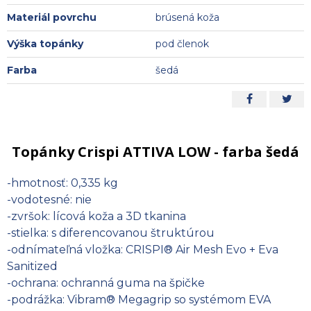
Materiál povrchu
brúsená koža
Výška topánky
pod členok
Farba
šedá
Topánky Crispi ATTIVA LOW - farba šedá
-hmotnosť: 0,335 kg
-vodotesné: nie
-zvršok: lícová koža a 3D tkanina
-stielka: s diferencovanou štruktúrou
-odnímateľná vložka: CRISPI® Air Mesh Evo + Eva
Sanitized
-ochrana: ochranná guma na špičke
-podrážka: Vibram® Megagrip so systémom EVA