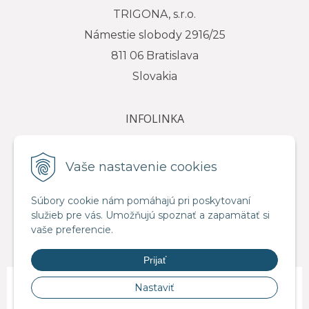
TRIGONA, s.r.o.
Námestie slobody 2916/25
811 06 Bratislava
Slovakia
INFOLINKA
tel.: +421 917 111 584
e-mail: info@trigona.sk
Vaše nastavenie cookies
Súbory cookie nám pomáhajú pri poskytovaní
služieb pre vás. Umožňujú spoznať a zapamätať si
VŠETKO O NÁKUPE
vaše preferencie.
Obchodné podmienky
Prijať
© 2026 Distribútor pre SR - TRIGONA.sk •
NextShop
&
e-shop Pohoda
Nastaviť
Connector
by
NextCom s.r.o.