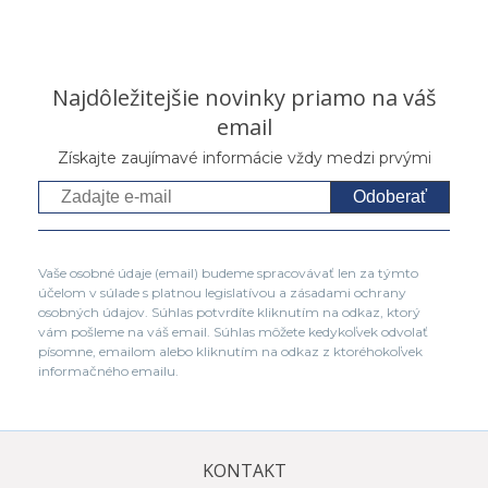
Najdôležitejšie novinky priamo na váš
email
Získajte zaujímavé informácie vždy medzi prvými
Odoberať
Vaše osobné údaje (email) budeme spracovávať len za týmto
účelom v súlade s platnou legislatívou a zásadami ochrany
osobných údajov. Súhlas potvrdíte kliknutím na odkaz, ktorý
vám pošleme na váš email. Súhlas môžete kedykoľvek odvolať
písomne, emailom alebo kliknutím na odkaz z ktoréhokoľvek
informačného emailu.
KONTAKT