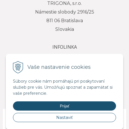
TRIGONA, s.r.o.
Námestie slobody 2916/25
811 06 Bratislava
Slovakia
INFOLINKA
tel.: +421 917 111 584
e-mail: info@trigona.sk
Vaše nastavenie cookies
Súbory cookie nám pomáhajú pri poskytovaní
služieb pre vás. Umožňujú spoznať a zapamätať si
VŠETKO O NÁKUPE
vaše preferencie.
Obchodné podmienky
Prijať
© 2026 Distribútor pre SR - TRIGONA.sk •
NextShop
&
e-shop Pohoda
Nastaviť
Connector
by
NextCom s.r.o.