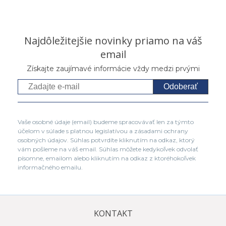
Najdôležitejšie novinky priamo na váš
email
Získajte zaujímavé informácie vždy medzi prvými
Odoberať
Vaše osobné údaje (email) budeme spracovávať len za týmto
účelom v súlade s platnou legislatívou a zásadami ochrany
osobných údajov. Súhlas potvrdíte kliknutím na odkaz, ktorý
vám pošleme na váš email. Súhlas môžete kedykoľvek odvolať
písomne, emailom alebo kliknutím na odkaz z ktoréhokoľvek
informačného emailu.
KONTAKT