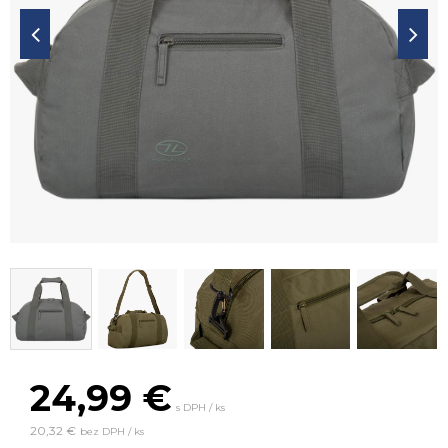
24,99
€
s DPH / ks
20,32 €
bez DPH / ks