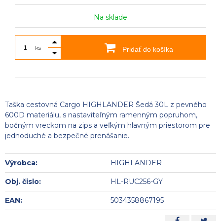
Na sklade
ks
Pridať do košíka
Taška cestovná Cargo HIGHLANDER Šedá 30L z pevného
600D materiálu, s nastaviteľným ramenným popruhom,
bočným vreckom na zips a veľkým hlavným priestorom pre
jednoduché a bezpečné prenášanie.
Výrobca:
HIGHLANDER
Obj. čislo:
HL-RUC256-GY
EAN:
5034358867195