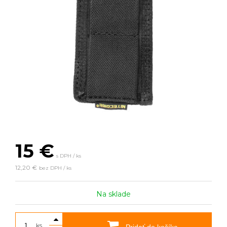
15
€
s DPH / ks
12,20 €
bez DPH / ks
Na sklade
ks