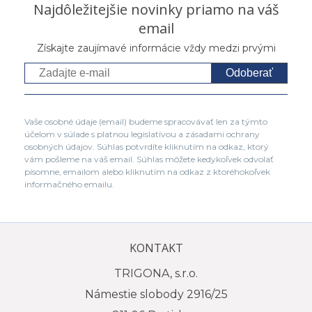
Najdôležitejšie novinky priamo na váš
email
Získajte zaujímavé informácie vždy medzi prvými
Odoberať
Vaše osobné údaje (email) budeme spracovávať len za týmto
účelom v súlade s platnou legislatívou a zásadami ochrany
osobných údajov. Súhlas potvrdíte kliknutím na odkaz, ktorý
vám pošleme na váš email. Súhlas môžete kedykoľvek odvolať
písomne, emailom alebo kliknutím na odkaz z ktoréhokoľvek
informačného emailu.
KONTAKT
TRIGONA, s.r.o.
Námestie slobody 2916/25