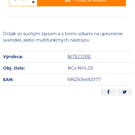
Pridať do košíka
Držiak so suchým zipsom a s tromi očkami na upevnenie
svietidiel, alebo multifunkčných nástrojov.
Výrobca:
NITECORE
Obj. čislo:
NCx-NHL03
EAN:
6952506492077