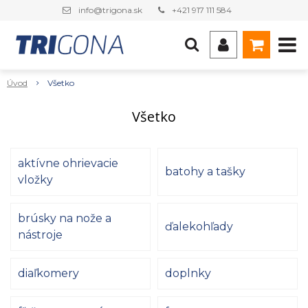
info@trigona.sk
+421 917 111 584
Úvod
Všetko
Všetko
aktívne ohrievacie
batohy a tašky
vložky
brúsky na nože a
ďalekohľady
nástroje
diaľkomery
doplnky