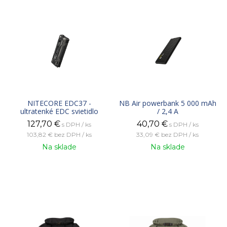
NITECORE EDC37 -
NB Air powerbank 5 000 mAh
ultratenké EDC svietidlo
/ 2,4 A
127,70
€
40,70
€
s DPH / ks
s DPH / ks
103,82 €
bez DPH / ks
33,09 €
bez DPH / ks
Na sklade
Na sklade