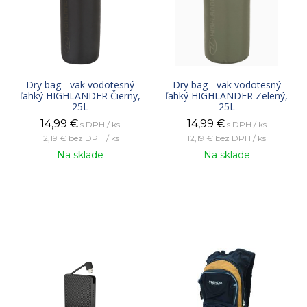
Dry bag - vak vodotesný
Dry bag - vak vodotesný
ľahký HIGHLANDER Čierny,
ľahký HIGHLANDER Zelený,
25L
25L
14,99
€
14,99
€
s DPH / ks
s DPH / ks
12,19 €
bez DPH / ks
12,19 €
bez DPH / ks
Na sklade
Na sklade