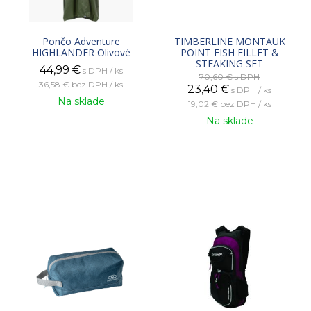
Pončo Adventure
TIMBERLINE MONTAUK
HIGHLANDER Olivové
POINT FISH FILLET &
STEAKING SET
44,99
€
s DPH / ks
70,60 €
s DPH
36,58 €
bez DPH / ks
23,40
€
s DPH / ks
Na sklade
19,02 €
bez DPH / ks
Na sklade