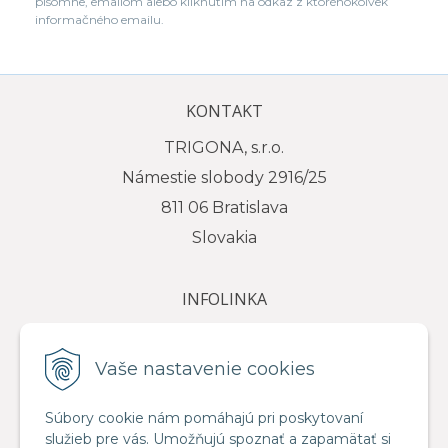
písomne, emailom alebo kliknutím na odkaz z ktoréhokoľvek
informačného emailu.
KONTAKT
TRIGONA, s.r.o.
Námestie slobody 2916/25
811 06 Bratislava
Slovakia
INFOLINKA
tel.: +421 917 111 584
e-mail: info@trigona.sk
Vaše nastavenie cookies
Súbory cookie nám pomáhajú pri poskytovaní
služieb pre vás. Umožňujú spoznať a zapamätať si
VŠETKO O NÁKUPE