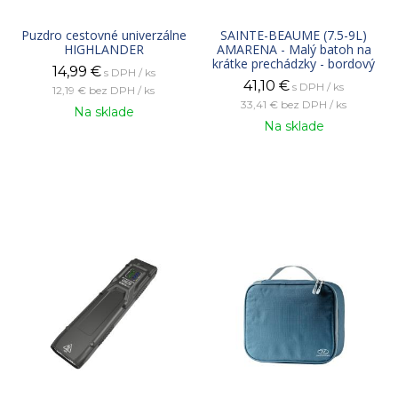
Puzdro cestovné univerzálne
SAINTE-BEAUME (7.5-9L)
HIGHLANDER
AMARENA - Malý batoh na
krátke prechádzky - bordový
14,99
€
s DPH / ks
41,10
€
s DPH / ks
12,19 €
bez DPH / ks
33,41 €
bez DPH / ks
Na sklade
Na sklade