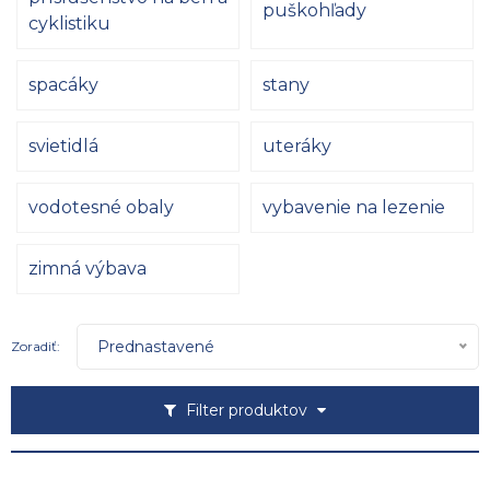
puškohľady
cyklistiku
spacáky
stany
svietidlá
uteráky
vodotesné obaly
vybavenie na lezenie
zimná výbava
Prednastavené
Zoradiť:
Filter produktov