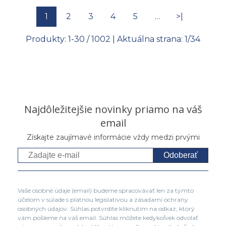
1
2
3
4
5
…
>|
Produkty:
1
-
30
/
1002
| Aktuálna strana:
1
/
34
Najdôležitejšie novinky priamo na váš
email
Získajte zaujímavé informácie vždy medzi prvými
Odoberať
Vaše osobné údaje (email) budeme spracovávať len za týmto
účelom v súlade s platnou legislatívou a zásadami ochrany
osobných údajov. Súhlas potvrdíte kliknutím na odkaz, ktorý
vám pošleme na váš email. Súhlas môžete kedykoľvek odvolať