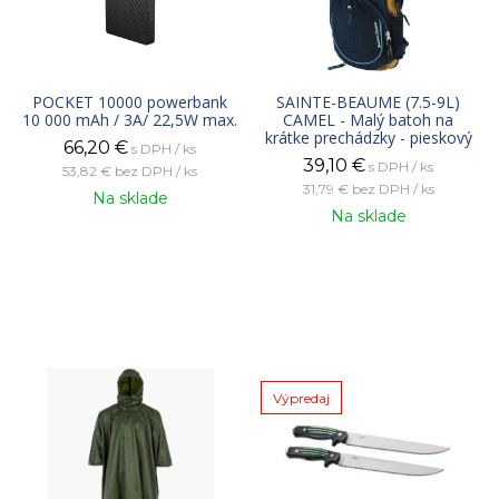
POCKET 10000 powerbank
SAINTE-BEAUME (7.5-9L)
10 000 mAh / 3A/ 22,5W max.
CAMEL - Malý batoh na
krátke prechádzky - pieskový
66,20
€
s DPH / ks
39,10
€
s DPH / ks
53,82 €
bez DPH / ks
31,79 €
bez DPH / ks
Na sklade
Na sklade
Výpredaj