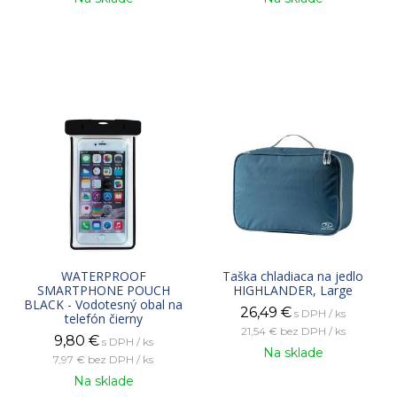
WATERPROOF
Taška chladiaca na jedlo
SMARTPHONE POUCH
HIGHLANDER, Large
BLACK - Vodotesný obal na
26,49
€
s DPH / ks
telefón čierny
21,54 €
bez DPH / ks
9,80
€
s DPH / ks
Na sklade
7,97 €
bez DPH / ks
Na sklade