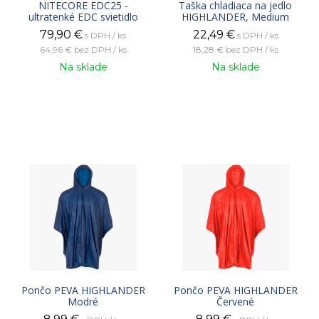
NITECORE EDC25 -
Taška chladiaca na jedlo
ultratenké EDC svietidlo
HIGHLANDER, Medium
79,90
€
22,49
€
s DPH / ks
s DPH / ks
64,96 €
bez DPH / ks
18,28 €
bez DPH / ks
Na sklade
Na sklade
Pončo PEVA HIGHLANDER
Pončo PEVA HIGHLANDER
Modré
Červené