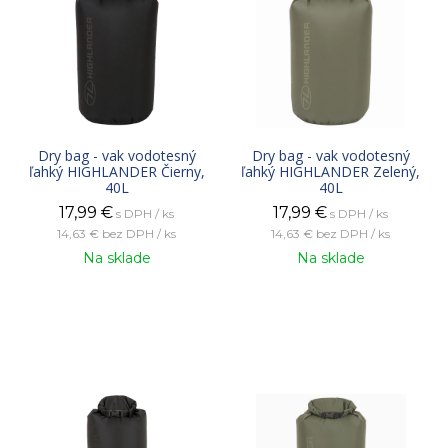
Dry bag - vak vodotesný
Dry bag - vak vodotesný
ľahký HIGHLANDER Čierny,
ľahký HIGHLANDER Zelený,
40L
40L
17,99
€
17,99
€
s DPH / ks
s DPH / ks
14,63 €
bez DPH / ks
14,63 €
bez DPH / ks
Na sklade
Na sklade