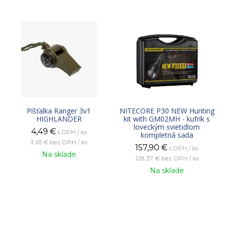
Píšťalka Ranger 3v1
NITECORE P30 NEW Hunting
HIGHLANDER
kit with GM02MH - kufrík s
loveckým svietidlom
4,49
€
s DPH / ks
kompletná sada
3,65 €
bez DPH / ks
157,90
€
s DPH / ks
Na sklade
128,37 €
bez DPH / ks
Na sklade