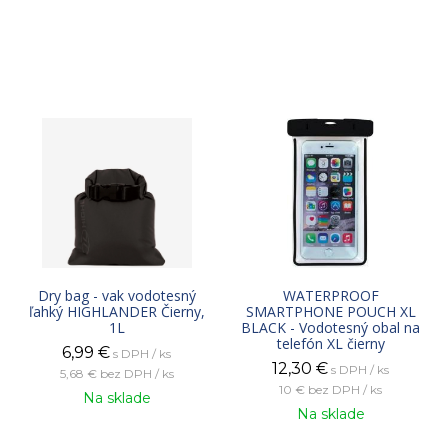
Dry bag - vak vodotesný
WATERPROOF
ľahký HIGHLANDER Čierny,
SMARTPHONE POUCH XL
1L
BLACK - Vodotesný obal na
telefón XL čierny
6,99
€
s DPH / ks
12,30
€
s DPH / ks
5,68 €
bez DPH / ks
10 €
bez DPH / ks
Na sklade
Na sklade