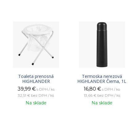
Toaleta prenosná
Termoska nerezová
HIGHLANDER
HIGHLANDER Čierna, 1L
39,99
€
16,80
€
s DPH / ks
s DPH / ks
32,51 €
bez DPH / ks
13,66 €
bez DPH / ks
Na sklade
Na sklade