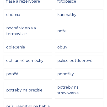
fľaše a rezervoáre
fotopasce
chémia
karimatky
nočné videnia a
nože
termovízie
oblečenie
obuv
ochranné pomôcky
palice outdoorové
pončá
ponožky
potreby na
potreby na prežitie
stravovanie
príslušenstvo na beh a