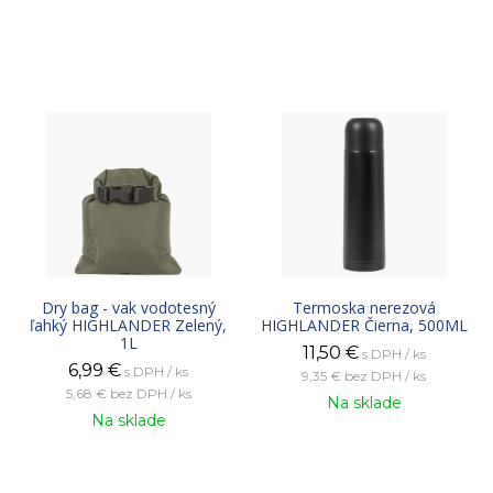
Dry bag - vak vodotesný
Termoska nerezová
ľahký HIGHLANDER Zelený,
HIGHLANDER Čierna, 500ML
1L
11,50
€
s DPH / ks
6,99
€
s DPH / ks
9,35 €
bez DPH / ks
5,68 €
bez DPH / ks
Na sklade
Na sklade