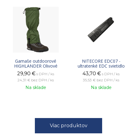
Gamaše outdoorové
NITECORE EDC07 -
HIGHLANDER Olivové
ultratenké EDC svietidlo
29,90
€
43,70
€
s DPH / ks
s DPH / ks
24,31 €
bez DPH / ks
35,53 €
bez DPH / ks
Na sklade
Na sklade
Viac produktov