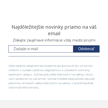
Najdôležitejšie novinky priamo na váš
email
Získajte zaujímavé informácie vždy medzi prvými
Odoberať
Vaše osobné údaje (email) budeme spracovávať len za týmto
účelom v súlade s platnou legislatívou a zásadami ochrany
osobných údajov. Súhlas potvrdíte kliknutím na odkaz, ktorý
vám pošleme na váš email. Súhlas môžete kedykoľvek odvolať
písomne, emailom alebo kliknutím na odkaz z ktoréhokoľvek
informačného emailu.