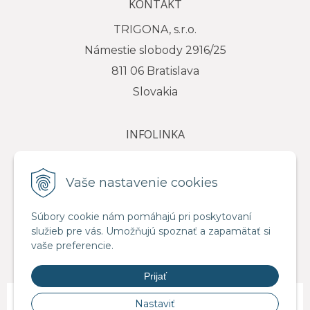
KONTAKT
TRIGONA, s.r.o.
Námestie slobody 2916/25
811 06 Bratislava
Slovakia
INFOLINKA
tel.: +421 917 111 584
e-mail: info@trigona.sk
Vaše nastavenie cookies
Súbory cookie nám pomáhajú pri poskytovaní
služieb pre vás. Umožňujú spoznať a zapamätať si
VŠETKO O NÁKUPE
vaše preferencie.
Obchodné podmienky
Prijať
© 2026 Distribútor pre SR - TRIGONA.sk •
NextShop
&
e-shop Pohoda
Nastaviť