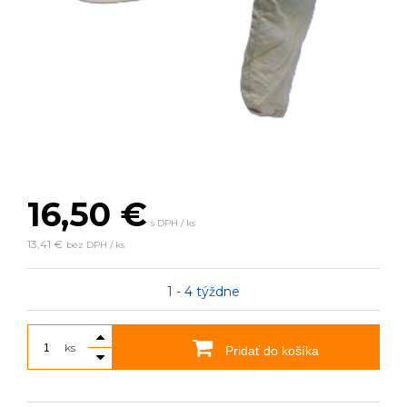
16,50
€
s DPH / ks
13,41 €
bez DPH / ks
1 - 4 týždne
ks
Pridať do košíka