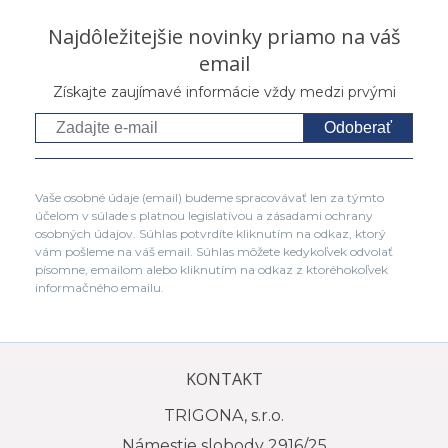
Najdôležitejšie novinky priamo na váš
email
Získajte zaujímavé informácie vždy medzi prvými
Odoberať
Vaše osobné údaje (email) budeme spracovávať len za týmto
účelom v súlade s platnou legislatívou a zásadami ochrany
osobných údajov. Súhlas potvrdíte kliknutím na odkaz, ktorý
vám pošleme na váš email. Súhlas môžete kedykoľvek odvolať
písomne, emailom alebo kliknutím na odkaz z ktoréhokoľvek
informačného emailu.
KONTAKT
TRIGONA, s.r.o.
Námestie slobody 2916/25