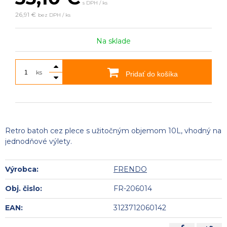
s DPH / ks
26,91 €
bez DPH / ks
Na sklade
ks
Pridať do košíka
Retro batoh cez plece s užitočným objemom 10L, vhodný na
jednodňové výlety.
Výrobca:
FRENDO
Obj. čislo:
FR-206014
EAN:
3123712060142