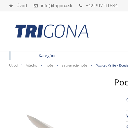
Úvod
info@trigona.sk
+421 917 111 584
Kategórie
Úvod
Všetko
nože
zatváracie nože
Pocket Knife - Ecesis
Poc