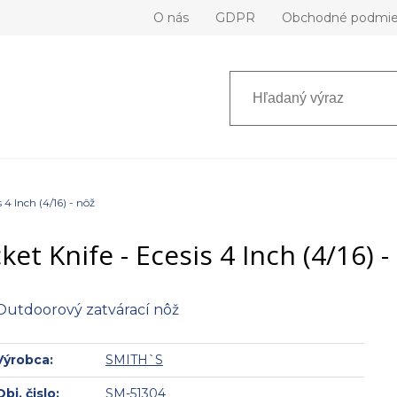
O nás
GDPR
Obchodné podmi
 4 Inch (4/16) - nôž
ket Knife - Ecesis 4 Inch (4/16) -
Outdoorový zatvárací nôž
Výrobca:
SMITH`S
Obj. čislo:
SM-51304