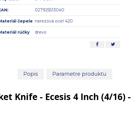
EAN:
027925513040
Materiál čepele
nerezová oceľ 420
Materiál rúčky
drevo
Popis
Parametre produktu
et Knife - Ecesis 4 Inch (4/16) 