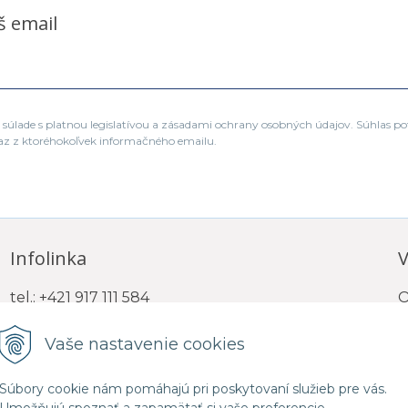
š email
súlade s platnou legislatívou a zásadami ochrany osobných údajov. Súhlas po
az z ktoréhokoľvek informačného emailu.
Infolinka
V
tel.: +421 917 111 584
O
e-mail: info@trigona.sk
Vaše nastavenie cookies
Súbory cookie nám pomáhajú pri poskytovaní služieb pre vás.