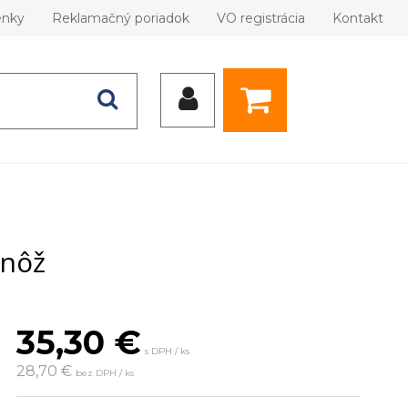
enky
Reklamačný poriadok
VO registrácia
Kontakt
 nôž
35,30
€
s DPH / ks
28,70 €
bez DPH / ks