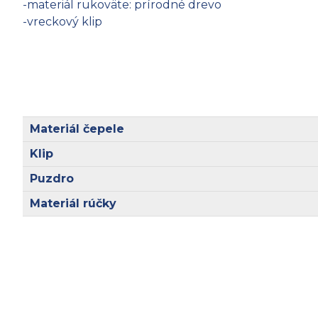
-materiál rukoväte: prírodné drevo
-vreckový klip
Materiál čepele
Klip
Puzdro
Materiál rúčky