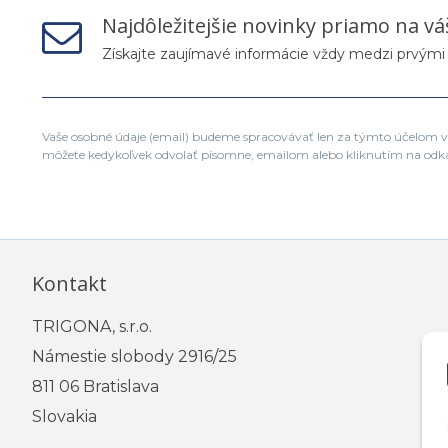
Najdôležitejšie novinky priamo na vá
Získajte zaujímavé informácie vždy medzi prvými
Vaše osobné údaje (email) budeme spracovávať len za týmto účelom v 
môžete kedykoľvek odvolať písomne, emailom alebo kliknutím na odk
Kontakt
TRIGONA, s.r.o.
Námestie slobody 2916/25
811 06 Bratislava
Slovakia