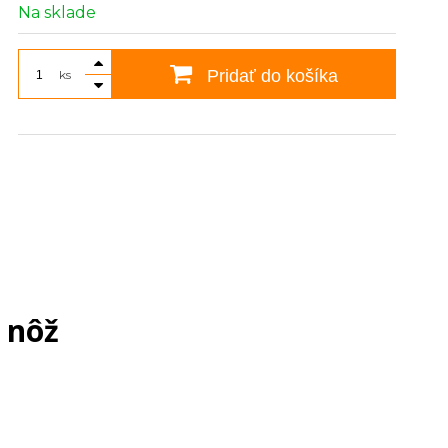
Na sklade
Pridať do košíka
ks
- nôž