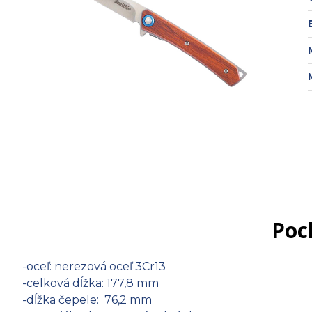
Pock
-oceľ: nerezová oceľ 3Cr13
-celková dĺžka: 177,8 mm
-dĺžka čepele: 76,2 mm