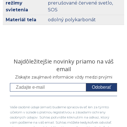
režimy
prerušované červené svetlo,
svietenia
SOS
Materiál tela
odolný polykarbonát
Najdôležitejšie novinky priamo na váš
email
Získajte zaujímavé informácie vždy medzi prvými
Odoberať
Vaše osobné údaje (email) budeme spracovávať len za týmto
účelom v súlade s platnou legislatívou a zásadami ochrany
osobných údajov. Súhlas potvrdíte kliknutím na odkaz, ktorý
vám pošleme na váš email. Súhlas môžete kedykoľvek odvolať