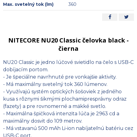
Max. svetelný tok (lm)
360
NITECORE NU20 Classic čelovka black -
čierna
NU20 Classic je jedno lúčové svietidlo na čelo s USB-C
dobíjacím portom.
- Je špeciálne navrhnuté pre vonkajšie aktivity.
- Má maximálny svetelný tok 360 lúmenov.
- Využívajú systém optických šošoviek z jedného
kusa s rôznymi šikmými plochamipresprávny odraz
(fazety) a pre rovnomerné a mäkké svetlo.
- Maximálna špičková intenzita lúča je 2963 cd a
maximálny dosvit do 109 metrov.
- Má vstavanú 500 mAh Li-ion nabíjateľnú batériu cez
USB-C port.