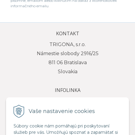
písomne, emailom alebo kliknutím na odkaz z ktoréhokoľvek
informačného emailu.
KONTAKT
TRIGONA, s.r.o.
Námestie slobody 2916/25
811 06 Bratislava
Slovakia
INFOLINKA
tel.: +421 917 111 584
e-mail: info@trigona.sk
Vaše nastavenie cookies
Súbory cookie nám pomáhajú pri poskytovaní
služieb pre vás. Umožňujú spoznať a zapamätať si
VŠETKO O NÁKUPE