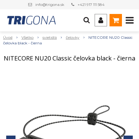
info@trigona.sk
+421 917 111 584
Úvod
Všetko
svietidlá
čelovky
NITECORE NU20 Classic
čelovka black - čierna
NITECORE NU20 Classic čelovka black - čierna