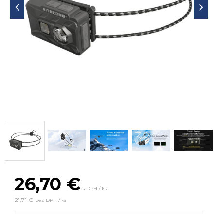
26,70
€
s DPH / ks
21,71 €
bez DPH / ks