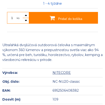
1 - 4 týždne
ks
Pridať do košíka
Ultraľahká dvojlúčová outdoorová čelovka s maximálnym
výkonom 360 lúmenov a priepustnosťou svetla viac ako 94
%, určená pre beh, turistiku, horolezectvo, rybolov, kemping a
všeobecnú rekreáciu v prírode.
Výrobca:
NITECORE
Obj. čislo:
NC-NU20-classic
EAN:
6952506408382
Dosvit (m)
109