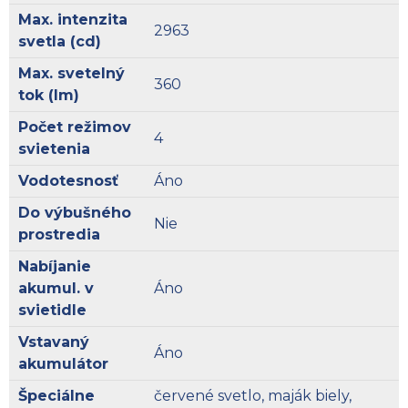
Max. intenzita
2963
svetla (cd)
Max. svetelný
360
tok (lm)
Počet režimov
4
svietenia
Vodotesnosť
Áno
Do výbušného
Nie
prostredia
Nabíjanie
akumul. v
Áno
svietidle
Vstavaný
Áno
akumulátor
Špeciálne
červené svetlo, maják biely,