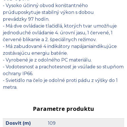
- Vysoko účinný obvod konštantného
prúduposkytuje stabilný výkon s dobou
prevádzky 97 hodín.
- Má dve ovládacie tlačidlá, ktorých tvar umožňuje
jednoduché ovládanie 4. úrovní jasu, 1 červené, 1
červené blikanie a 2. špeciálnych režimov.
- Má zabudované 4 indikátory napájaniaindikujúce
zostávajúcu energiu batérie.
- Vyrobené je z odolného PC materiálu.
- Vodotesnosť a prachotesnosť je vsúlade so stupňom
ochrany IP66.
- Svietidlo na čelo je odolné proti pádu z výšky do 1
metra.
Parametre produktu
Dosvit (m)
109