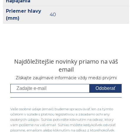
napájania
Priemer hlavy
40
(mm)
Najdôležitejšie novinky priamo na váš
email
Získajte zaujímavé informácie vždy medzi prvými
Odoberať
Vaše osobné údaje (email) budeme spracovávať len za týmto
účelom v súlade s platnou legislatívou a zásadami ochrany
osobných údajov. Súhlas potvrdíte kliknutím na odkaz, ktorý
vám pošleme na váš email. Súhlas môžete kedykoľvek odvolať
písomne, emailom alebo kliknutím na odkaz z ktoréhokoľvek