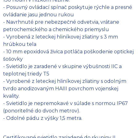
- Posuvný ovládací spínač poskytuje rýchle a presné
ovládanie jasu jednou rukou
- Navrhnuté pre nebezpečné odvetvia, vrátane
petrochemického a chemického priemyslu
- Vyrobená z leteckej hliníkovej zliatiny s 3 mm
hrúbkou tela
- 10 mm epoxidová živica potláča poškodenie optickej
šošovky
- Svietidlo je zaradené v skupine výbušnosti IIC a
teplotnej triedy T5
- Vyrobené z leteckej hliníkovej zliatiny s odolným
tvrdo anodizovaným HAIII povrchom vojenskej
kvality.
- Svietidlo je nepremokavé v súlade s normou IP67
(ponoriteľné do dvoch metrov).
- Odolné pádu z výšky 1,5 metra.
Certifikované svietidlo zariadené do skupiny II,