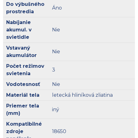
Do výbušného
Áno
prostredia
Nabíjanie
akumul. v
Nie
svietidle
Vstavaný
Nie
akumulátor
Počet režimov
3
svietenia
Vodotesnosť
Nie
Materiál tela
letecká hliníková zliatina
Priemer tela
iný
(mm)
Kompatibilné
zdroje
18650