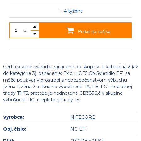
1 - 4 týždne
ks
Pridať do košíka
Certifikované svietidlo zariadené do skupiny II, kategória 2 (až
do kategórie 3). označenie: Ex d II C T5 Gb Svietidlo EF1 sa
môže používať v prostredí s nebezpečenstvom výbuchu
(zóna 1, zóna 2 a skupine výbušnosti IIA, IIB, IIC a teplotnej
triedy T1-T5, pretože je hodnotené GB3836.é v skupine
výbušnosti IIC a teplotnej triedy T5
Výrobca:
NITECORE
Obj. čislo:
NC-EF1
EAN:
6952506401741