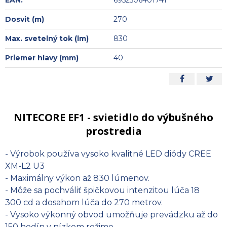
Dosvit (m)
270
Max. svetelný tok (lm)
830
Priemer hlavy (mm)
40
NITECORE EF1 - svietidlo do výbušného
prostredia
- Výrobok používa vysoko kvalitné LED diódy CREE
XM-L2 U3
- Maximálny výkon až 830 lúmenov.
- Môže sa pochváliť špičkovou intenzitou lúča 18
300 cd a dosahom lúča do 270 metrov.
- Vysoko výkonný obvod umožňuje prevádzku až do
150 hodín v nízkom režime.