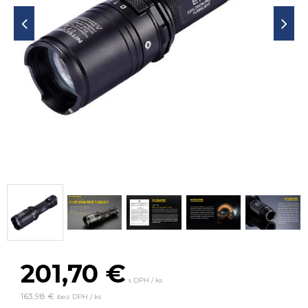
201,70
€
s DPH / ks
163,98 €
bez DPH / ks