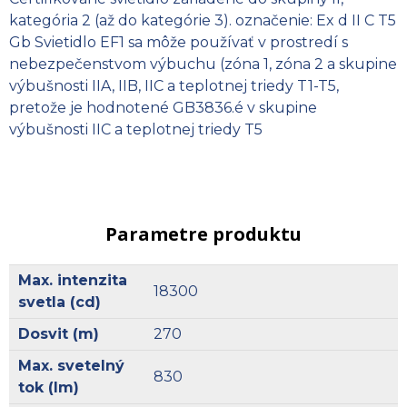
kategória 2 (až do kategórie 3). označenie: Ex d II C T5
Gb Svietidlo EF1 sa môže používať v prostredí s
nebezpečenstvom výbuchu (zóna 1, zóna 2 a skupine
výbušnosti IIA, IIB, IIC a teplotnej triedy T1-T5,
pretože je hodnotené GB3836.é v skupine
výbušnosti IIC a teplotnej triedy T5
Parametre produktu
Max. intenzita
18300
svetla (cd)
Dosvit (m)
270
Max. svetelný
830
tok (lm)