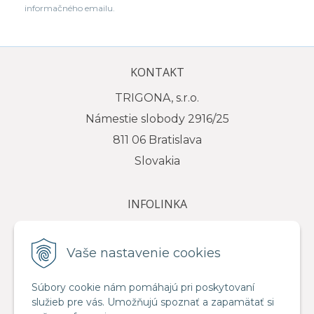
informačného emailu.
KONTAKT
TRIGONA, s.r.o.
Námestie slobody 2916/25
811 06 Bratislava
Slovakia
INFOLINKA
tel.: +421 917 111 584
e-mail: info@trigona.sk
Vaše nastavenie cookies
Súbory cookie nám pomáhajú pri poskytovaní
služieb pre vás. Umožňujú spoznať a zapamätať si
VŠETKO O NÁKUPE