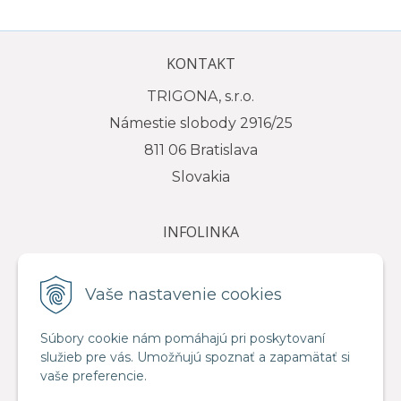
KONTAKT
TRIGONA, s.r.o.
Námestie slobody 2916/25
811 06 Bratislava
Slovakia
INFOLINKA
tel.: +421 917 111 584
e-mail: info@trigona.sk
Vaše nastavenie cookies
Súbory cookie nám pomáhajú pri poskytovaní
služieb pre vás. Umožňujú spoznať a zapamätať si
VŠETKO O NÁKUPE
vaše preferencie.
Obchodné podmienky