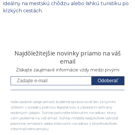
ideálny na mestskú chôdzu alebo ľahkú turistiku po
klzkých cestách.
Najdôležitejšie novinky priamo na váš
email
Získajte zaujímavé informácie vždy medzi prvými
Odoberať
Vaše osobné údaje (email) budeme spracovávať len za týmto
účelom v súlade s platnou legislatívou a zásadami ochrany
osobných údajov. Súhlas potvrdíte kliknutím na odkaz, ktorý
vám pošleme na váš email. Súhlas môžete kedykoľvek odvolať
písomne, emailom alebo kliknutím na odkaz z ktoréhokoľvek
informačného emailu.