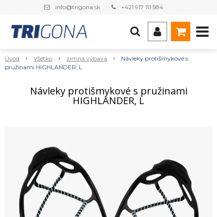
info@trigona.sk
+421 917 111 584
Úvod
Všetko
zimná výbava
Návleky protišmykové s
pružinami HIGHLANDER, L
Návleky protišmykové s pružinami
HIGHLANDER, L