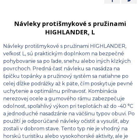
Návleky protišmykové s pružinami
HIGHLANDER, L
Návleky protišmykové s pružinami HIGHLANDER,
veľkosť L, sú praktickým doplnkom na bezpečné
pohybovanie sa po ľade, snehu alebo iných klzkých
povrchoch. Predná časť návleku sa nasádza na
špičku topánky a pružinový systém sa natiahne po
celej dĺžke podrážky až k päte, čím poskytuje pevné
uchytenie a optimálnu priľnavosť. Kombinácia
nerezovej ocele a gumového rámu zabezpečuje
odolnosť, spoľahlivý výkon pri teplotách až do -40 °C
a jednoduché nasadzánie na väčšinu typov obuvi. Po
použití je odporúčané návleky očistiť a vysušiť, aby
zostali v dobrom stave. Tento typ nie je vhodný na
horskú turistiku alebo vysokohorské aktivity, ale je