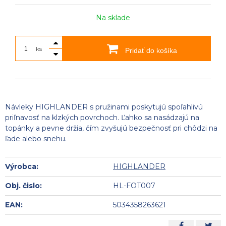
Na sklade
ks
Pridať do košíka
Návleky HIGHLANDER s pružinami poskytujú spoľahlivú
priľnavosť na klzkých povrchoch. Ľahko sa nasádzajú na
topánky a pevne držia, čím zvyšujú bezpečnosť pri chôdzi na
ľade alebo snehu.
Výrobca:
HIGHLANDER
Obj. čislo:
HL-FOT007
EAN:
5034358263621