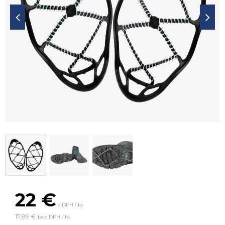
22
€
s DPH / ks
17,89 €
bez DPH / ks