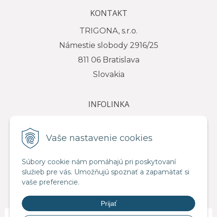
KONTAKT
TRIGONA, s.r.o.
Námestie slobody 2916/25
811 06 Bratislava
Slovakia
INFOLINKA
tel.: +421 917 111 584
e-mail: info@trigona.sk
Vaše nastavenie cookies
Súbory cookie nám pomáhajú pri poskytovaní
služieb pre vás. Umožňujú spoznať a zapamätať si
VŠETKO O NÁKUPE
vaše preferencie.
Obchodné podmienky
Prijať