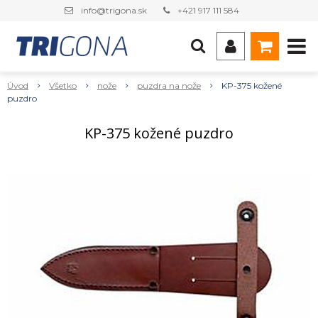
info@trigona.sk
+421 917 111 584
Úvod
Všetko
nože
puzdra na nože
KP-375 kožené
puzdro
KP-375 kožené puzdro