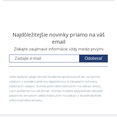
Najdôležitejšie novinky priamo na váš
email
Získajte zaujímavé informácie vždy medzi prvými
Odoberať
Vaše osobné údaje (email) budeme spracovávať len za týmto
účelom v súlade s platnou legislatívou a zásadami ochrany
osobných údajov. Súhlas potvrdíte kliknutím na odkaz, ktorý
vám pošleme na váš email. Súhlas môžete kedykoľvek odvolať
písomne, emailom alebo kliknutím na odkaz z ktoréhokoľvek
informačného emailu.