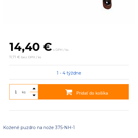
14,40
€
s DPH / ks
11,71 €
bez DPH / ks
1 - 4 týždne
ks
Pridať do košíka
Kožené puzdro na nože 375-NH-1