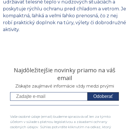
udržiavať telesné teplo v núdzových situáciách a
poskytuje rýchlu ochranu pred chladom a vetrom. Je
kompaktná, ľahká a veľmi ľahko prenosná, čo z nej
robí praktický doplnok na túry, výlety či dobrodružné
aktivity.
Najdôležitejšie novinky priamo na váš
email
Získajte zaujímavé informácie vždy medzi prvými
Odoberať
Vaše osobné údaje (email) budeme spracovávať len za týmto
účelom v súlade s platnou legislatívou a zásadami ochrany
osobných údajov. Súhlas potvrdíte kliknutím na odkaz, ktorý