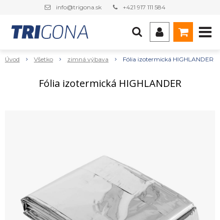
info@trigona.sk
+421 917 111 584
Úvod
Všetko
zimná výbava
Fólia izotermická HIGHLANDER
Fólia izotermická HIGHLANDER