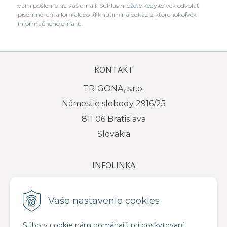
vám pošleme na váš email. Súhlas môžete kedykoľvek odvolať
písomne, emailom alebo kliknutím na odkaz z ktoréhokoľvek
informačného emailu.
KONTAKT
TRIGONA, s.r.o.
Námestie slobody 2916/25
811 06 Bratislava
Slovakia
INFOLINKA
tel.: +421 917 111 584
e-mail: info@trigona.sk
Vaše nastavenie cookies
Súbory cookie nám pomáhajú pri poskytovaní