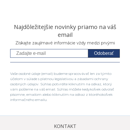
Najdôležitejšie novinky priamo na váš
email
Získajte zaujímavé informácie vždy medzi prvými
Odoberať
Vaše osobné údaje (email) budeme spracovávať len za týmto
účelom v súlade s platnou legislatívou a zásadami ochrany
osobných údajov. Súhlas potvrdíte kliknutím na odkaz, ktorý
vám pošleme na váš email. Súhlas môžete kedykoľvek odvolať
písomne, emailom alebo kliknutím na odkaz z ktoréhokoľvek
informačného emailu.
KONTAKT