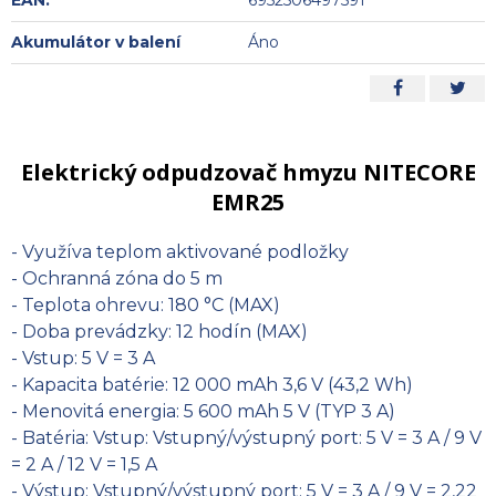
Akumulátor v balení
Áno
Elektrický odpudzovač hmyzu NITECORE
EMR25
- Využíva teplom aktivované podložky
- Ochranná zóna do 5 m
- Teplota ohrevu: 180 °C (MAX)
- Doba prevádzky: 12 hodín (MAX)
- Vstup: 5 V = 3 A
- Kapacita batérie: 12 000 mAh 3,6 V (43,2 Wh)
- Menovitá energia: 5 600 mAh 5 V (TYP 3 A)
- Batéria: Vstup: Vstupný/výstupný port: 5 V = 3 A / 9 V
= 2 A / 12 V = 1,5 A
- Výstup: Vstupný/výstupný port: 5 V = 3 A / 9 V = 2,22