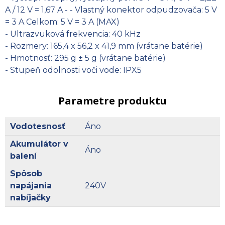
A / 12 V = 1,67 A - - Vlastný konektor odpudzovača: 5 V
= 3 A Celkom: 5 V = 3 A (MAX)
- Ultrazvuková frekvencia: 40 kHz
- Rozmery: 165,4 x 56,2 x 41,9 mm (vrátane batérie)
- Hmotnosť: 295 g ± 5 g (vrátane batérie)
- Stupeň odolnosti voči vode: IPX5
Parametre produktu
Vodotesnosť
Áno
Akumulátor v
Áno
balení
Spôsob
napájania
240V
nabíjačky