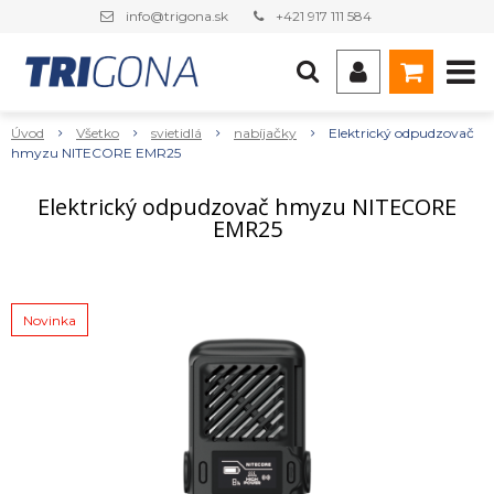
info@trigona.sk
+421 917 111 584
Úvod
Všetko
svietidlá
nabíjačky
Elektrický odpudzovač
hmyzu NITECORE EMR25
Elektrický odpudzovač hmyzu NITECORE
EMR25
Novinka