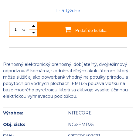
1 - 4 týždne
ks
Pridať do košíka
Prenosný elektronický prenosný, dobíjateľný, dvojrežimový
odpudzovač komárov, s odnímateľným akululátorom, ktorý
môže slúžiť aj ako powerbank vhodný na potulky prírodou a
pobytoch pri vodných plochách. EMR25 používa vložku na
báze modrého pyretroidu, ktorá sa aktivuje vysoko účinnou
elektrickou vyhrievacou podložkou.
Výrobca:
NITECORE
Obj. čislo:
NCx-EMR25
EAN:
6952506497591