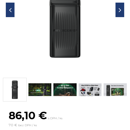
86,10
€
s DPH / ks
70 €
bez DPH / ks