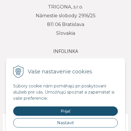
TRIGONA, s.r.o.
Námestie slobody 2916/25
811 06 Bratislava
Slovakia
INFOLINKA
tel.: +421 917 111 584
e-mail: info@trigona.sk
Vaše nastavenie cookies
Súbory cookie nám pomáhajú pri poskytovaní
služieb pre vás. Umožňujú spoznať a zapamätať si
VŠETKO O NÁKUPE
vaše preferencie.
Obchodné podmienky
Prijať
© 2026 Distribútor pre SR - TRIGONA.sk •
NextShop
&
e-shop Pohoda
Nastaviť
Connector
by
NextCom s.r.o.