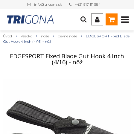
info@trigona.sk
+421 917 111 584
Úvod
Všetko
nože
pevné nože
EDGESPORT Fixed Blade
Gut Hook 4 Inch (4/16) - nôž
EDGESPORT Fixed Blade Gut Hook 4 Inch
(4/16) - nôž