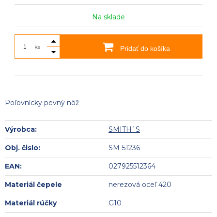
Na sklade
ks
Pridať do košíka
Poľovnícky pevný nôž
Výrobca:
SMITH`S
Obj. čislo:
SM-51236
EAN:
027925512364
Materiál čepele
nerezová oceľ 420
Materiál rúčky
G10