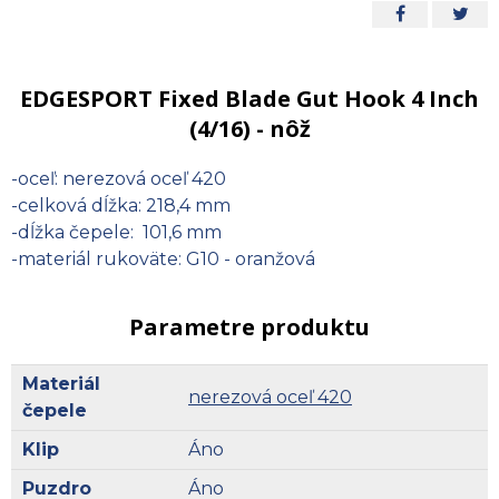
EDGESPORT Fixed Blade Gut Hook 4 Inch
(4/16) - nôž
-oceľ: nerezová oceľ 420
-celková dĺžka: 218,4 mm
-dĺžka čepele: 101,6 mm
-materiál rukoväte: G10 - oranžová
Parametre produktu
Materiál
nerezová oceľ 420
čepele
Klip
Áno
Puzdro
Áno