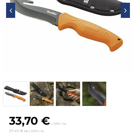
33,70
€
s DPH / ks
27,40 €
bez DPH / ks