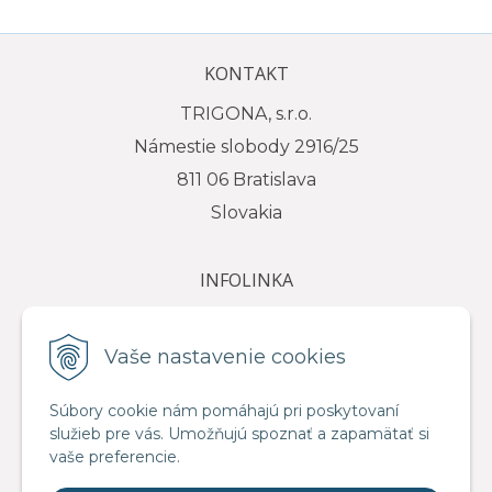
KONTAKT
TRIGONA, s.r.o.
Námestie slobody 2916/25
811 06 Bratislava
Slovakia
INFOLINKA
tel.: +421 917 111 584
e-mail: info@trigona.sk
Vaše nastavenie cookies
Súbory cookie nám pomáhajú pri poskytovaní
služieb pre vás. Umožňujú spoznať a zapamätať si
VŠETKO O NÁKUPE
vaše preferencie.
Obchodné podmienky