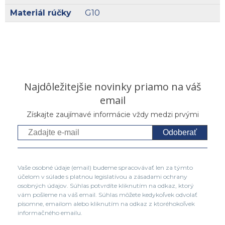
Materiál rúčky
G10
Najdôležitejšie novinky priamo na váš
email
Získajte zaujímavé informácie vždy medzi prvými
Odoberať
Vaše osobné údaje (email) budeme spracovávať len za týmto
účelom v súlade s platnou legislatívou a zásadami ochrany
osobných údajov. Súhlas potvrdíte kliknutím na odkaz, ktorý
vám pošleme na váš email. Súhlas môžete kedykoľvek odvolať
písomne, emailom alebo kliknutím na odkaz z ktoréhokoľvek
informačného emailu.