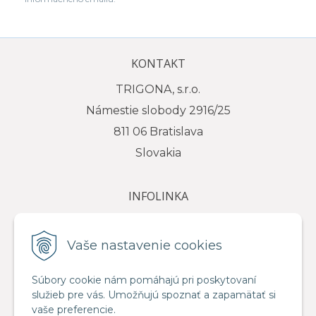
KONTAKT
TRIGONA, s.r.o.
Námestie slobody 2916/25
811 06 Bratislava
Slovakia
INFOLINKA
tel.: +421 917 111 584
e-mail: info@trigona.sk
Vaše nastavenie cookies
Súbory cookie nám pomáhajú pri poskytovaní
služieb pre vás. Umožňujú spoznať a zapamätať si
VŠETKO O NÁKUPE
vaše preferencie.