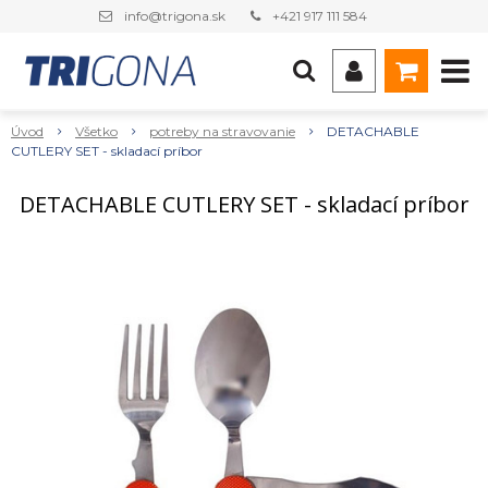
info@trigona.sk
+421 917 111 584
Úvod
Všetko
potreby na stravovanie
DETACHABLE
CUTLERY SET - skladací príbor
DETACHABLE CUTLERY SET - skladací príbor