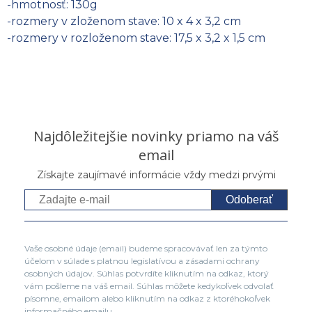
-hmotnosť: 130g
-rozmery v zloženom stave: 10 x 4 x 3,2 cm
-rozmery v rozloženom stave: 17,5 x 3,2 x 1,5 cm
Najdôležitejšie novinky priamo na váš
email
Získajte zaujímavé informácie vždy medzi prvými
Odoberať
Vaše osobné údaje (email) budeme spracovávať len za týmto
účelom v súlade s platnou legislatívou a zásadami ochrany
osobných údajov. Súhlas potvrdíte kliknutím na odkaz, ktorý
vám pošleme na váš email. Súhlas môžete kedykoľvek odvolať
písomne, emailom alebo kliknutím na odkaz z ktoréhokoľvek
informačného emailu.