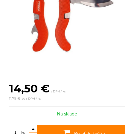
14,50
€
s DPH / ks
11,79 €
bez DPH / ks
Na sklade
ks
Pridať do košíka