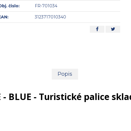
Obj. čislo:
FR-701034
EAN:
3123717010340
Popis
 BLUE - Turistické palice skla