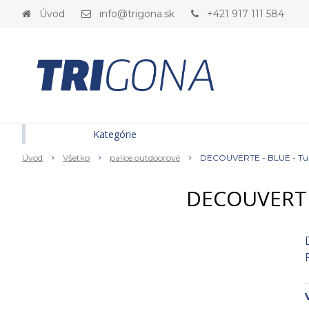
Úvod
info@trigona.sk
+421 917 111 584
Kategórie
Úvod
Všetko
palice outdoorové
DECOUVERTE - BLUE - Turis
DECOUVERTE -