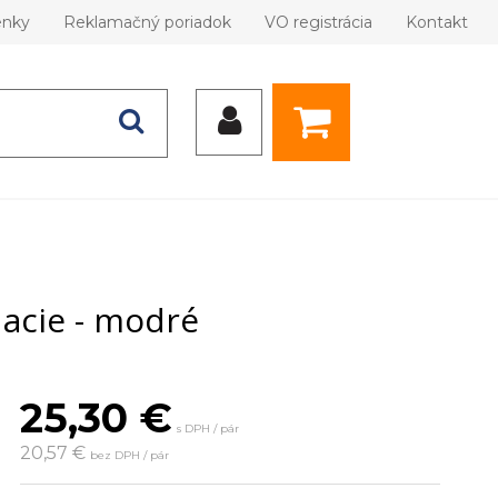
enky
Reklamačný poriadok
VO registrácia
Kontakt
dacie - modré
25,30
€
s DPH / pár
20,57 €
bez DPH / pár