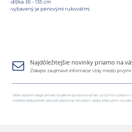
-dĺžka: 65 - 135 cm
-vybavený je penovými rukovätmi.
Najdôležitejšie novinky priamo na vá
Získajte zaujímavé informácie vždy medzi prvými
Vaše osobné údaje (email) budeme spracovávať len za týmto účelom v 
môžete kedykoľvek odvolať písomne, emailom alebo kliknutím na odk