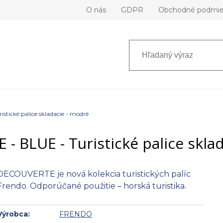
O nás
GDPR
Obchodné podmi
tické palice skladacie - modré
 BLUE - Turistické palice skla
DECOUVERTE je nová kolekcia turistických palíc
Frendo. Odporúčané použitie – horská turistika.
Výrobca:
FRENDO