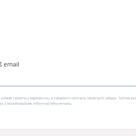
š email
súlade s platnou legislatívou a zásadami ochrany osobných údajov. Súhlas po
az z ktoréhokoľvek informačného emailu.