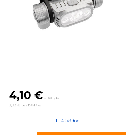
4,10
€
s DPH / ks
3,33 €
bez DPH / ks
1 - 4 týždne