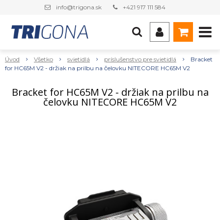
info@trigona.sk
+421 917 111 584
Úvod
Všetko
svietidlá
príslušenstvo pre svietidlá
Bracket
for HC65M V2 - držiak na prilbu na čelovku NITECORE HC65M V2
Bracket for HC65M V2 - držiak na prilbu na
čelovku NITECORE HC65M V2