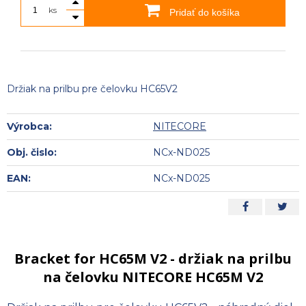
ks
Pridať do košíka
Držiak na prilbu pre čelovku HC65V2
Výrobca:
NITECORE
Obj. čislo:
NCx-ND025
EAN:
NCx-ND025
Bracket for HC65M V2 - držiak na prilbu
na čelovku NITECORE HC65M V2