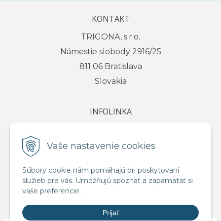
KONTAKT
TRIGONA, s.r.o.
Námestie slobody 2916/25
811 06 Bratislava
Slovakia
INFOLINKA
tel.: +421 917 111 584
e-mail: info@trigona.sk
Vaše nastavenie cookies
Súbory cookie nám pomáhajú pri poskytovaní
služieb pre vás. Umožňujú spoznať a zapamätať si
VŠETKO O NÁKUPE
vaše preferencie.
Obchodné podmienky
Prijať