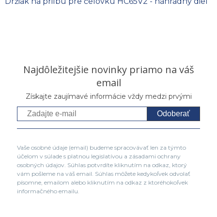
Držiak na prilbu pre čelovku HC65V2 - náhradný diel
Najdôležitejšie novinky priamo na váš
email
Získajte zaujímavé informácie vždy medzi prvými
Odoberať
Vaše osobné údaje (email) budeme spracovávať len za týmto
účelom v súlade s platnou legislatívou a zásadami ochrany
osobných údajov. Súhlas potvrdíte kliknutím na odkaz, ktorý
vám pošleme na váš email. Súhlas môžete kedykoľvek odvolať
písomne, emailom alebo kliknutím na odkaz z ktoréhokoľvek
informačného emailu.