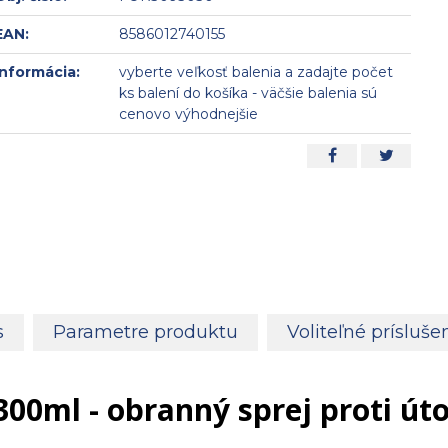
EAN:
8586012740155
Informácia:
vyberte veľkosť balenia a zadajte počet
ks balení do košíka - väčšie balenia sú
cenovo výhodnejšie
s
Parametre produktu
Voliteľné prísluše
300ml - obranný sprej proti ú