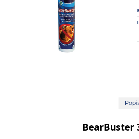
Popi
BearBuster 