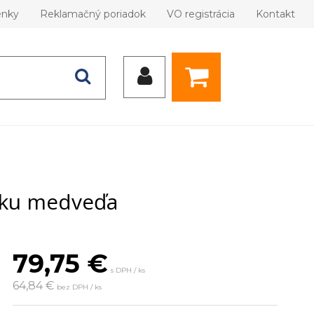
enky
Reklamačný poriadok
VO registrácia
Kontakt
toku medveďa
79,75
€
s DPH / ks
64,84 €
bez DPH / ks