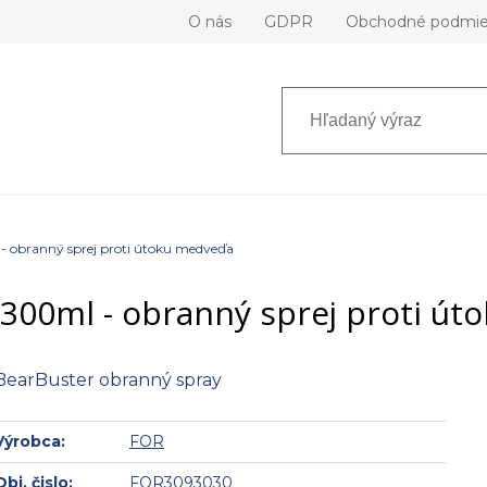
O nás
GDPR
Obchodné podmi
- obranný sprej proti útoku medveďa
300ml - obranný sprej proti ú
BearBuster obranný spray
Výrobca:
FOR
Obj. čislo:
FOR3093030