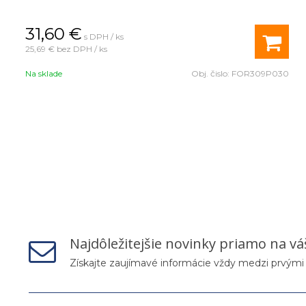
31,60
€
s DPH / ks
25,69 €
bez DPH / ks
Na sklade
Obj. čislo:
FOR309P030
Najdôležitejšie novinky priamo na vá
Získajte zaujímavé informácie vždy medzi prvými