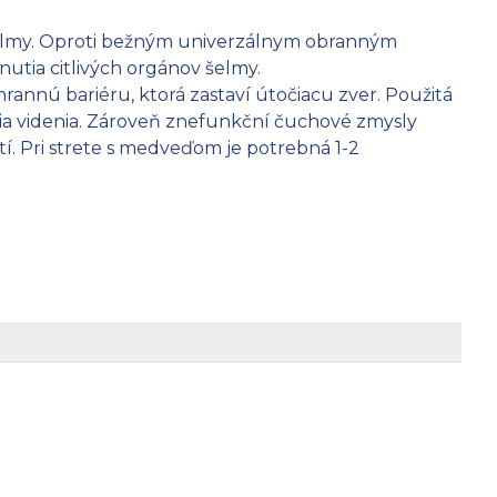
j šelmy. Oproti bežným univerzálnym obranným
nutia citlivých orgánov šelmy.
annú bariéru, ktorá zastaví útočiacu zver. Použitá
enia videnia. Zároveň znefunkční čuchové zmysly
tí. Pri strete s medveďom je potrebná 1-2