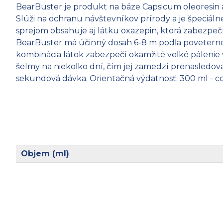
BearBuster je produkt na báze Capsicum oleoresin 
Slúži na ochranu návštevníkov prírody a je špeciál
sprejom obsahuje aj látku oxazepin, ktorá zabezpečuj
BearBuster má účinný dosah 6-8 m podľa poveternost
kombinácia látok zabezpečí okamžité veľké pálenie v
šelmy na niekoľko dní, čím jej zamedzí prenasledova
sekundová dávka. Orientačná výdatnosť: 300 ml - cc
Objem (ml)