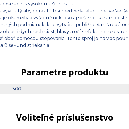
a oxazepin s vysokou účinnosťou.
ne vyvinutý aby odrazil útok medveďa, alebo inej veľke
e okamžitý a vyšší účinok, ako aj širšie spektrum postih
ných podmienok, kde vytvára približne 4 m širokú ochr
 oblasti dýchacích ciest, hlavy a očí s efektom rozostr
ť obeť pomocou stopovania. Tento sprej je na viac použi
a 8 sekund striekania
Parametre produktu
300
Voliteľné príslušenstvo