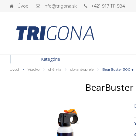
Úvod
info@trigona.sk
+421 917 111 584
Kategórie
Úvod
Všetko
chémia
obrané spreje
BearBuster 300ml 
BearBuster 