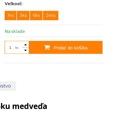
Veľkosť:
1ks
3ks
6ks
24ks
Na sklade
Pridať do košíka
ks
nstvo
toku medveďa