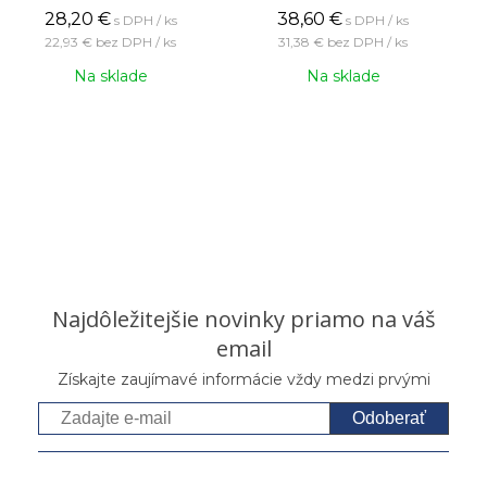
28,20
€
38,60
€
s DPH / ks
s DPH / ks
22,93 €
bez DPH / ks
31,38 €
bez DPH / ks
Na sklade
Na sklade
Najdôležitejšie novinky priamo na váš
email
Získajte zaujímavé informácie vždy medzi prvými
Odoberať