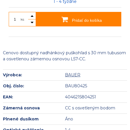
1 - 4 týždne
ks
Pridať do košíka
Cenovo dostupný nadhánkový puškohľad s 30 mm tubusom
a osvetlenou zámernou osnovou L57-CC.
Výrobca:
BAUER
Obj. čislo:
BAU80425
EAN:
4046215804251
Zámerná osnova
CC s osvetleným bodom
Plnené dusíkom
Áno