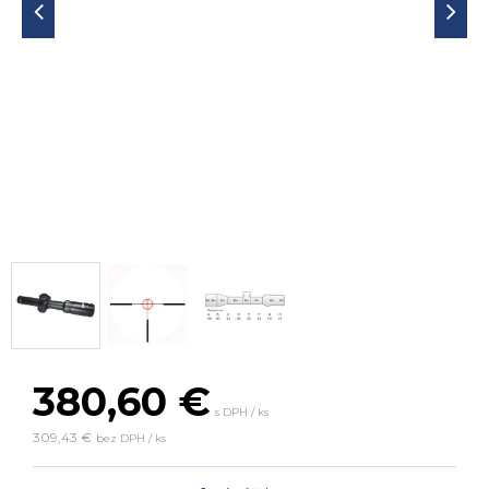
380,60
€
s DPH / ks
309,43 €
bez DPH / ks