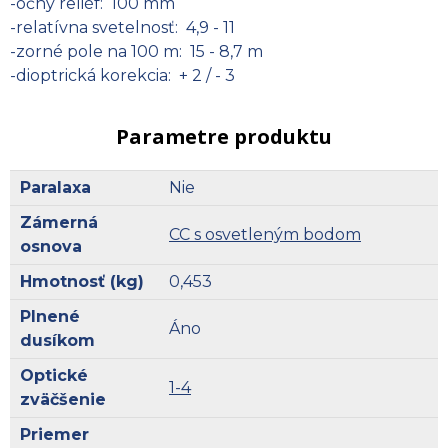
-očný reliéf: 100 mm
-relatívna svetelnosť: 4,9 - 11
-zorné pole na 100 m: 15 - 8,7 m
-dioptrická korekcia: + 2 / - 3
Parametre produktu
Paralaxa
Nie
Zámerná
CC s osvetleným bodom
osnova
Hmotnosť (kg)
0,453
Plnené
Áno
dusíkom
Optické
1-4
zväčšenie
Priemer