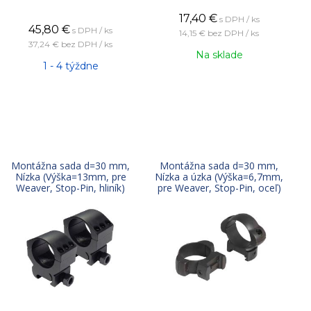
17,40
€
s DPH / ks
45,80
€
s DPH / ks
14,15 €
bez DPH / ks
37,24 €
bez DPH / ks
Na sklade
1 - 4 týždne
Montážna sada d=30 mm,
Montážna sada d=30 mm,
Nízka (Výška=13mm, pre
Nízka a úzka (Výška=6,7mm,
Weaver, Stop-Pin, hliník)
pre Weaver, Stop-Pin, oceľ)