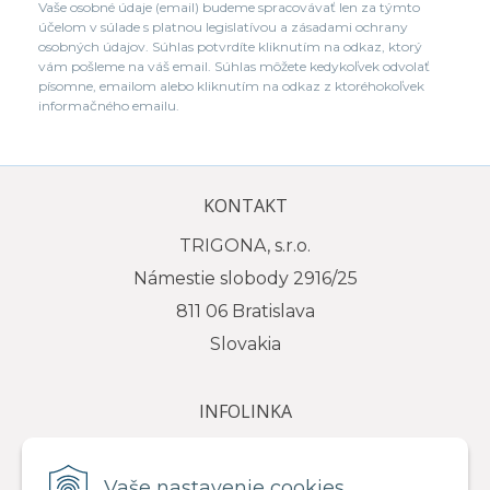
Vaše osobné údaje (email) budeme spracovávať len za týmto
účelom v súlade s platnou legislatívou a zásadami ochrany
osobných údajov. Súhlas potvrdíte kliknutím na odkaz, ktorý
vám pošleme na váš email. Súhlas môžete kedykoľvek odvolať
písomne, emailom alebo kliknutím na odkaz z ktoréhokoľvek
informačného emailu.
KONTAKT
TRIGONA, s.r.o.
Námestie slobody 2916/25
811 06 Bratislava
Slovakia
INFOLINKA
tel.: +421 917 111 584
e-mail: info@trigona.sk
Vaše nastavenie cookies