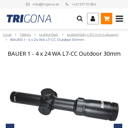
info@trigona.sk
+421 917 111 584
Úvod
Všetko
puškohľady
puškohľady s 30 mm tubusom
BAUER 1 - 4 x 24 WA L7-CC Outdoor 30mm
BAUER 1 - 4 x 24 WA L7-CC Outdoor 30mm