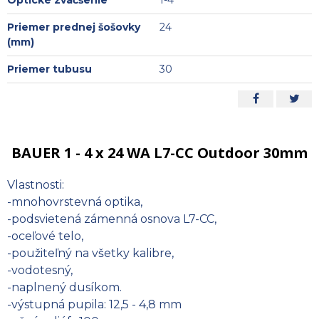
Optické zväčšenie
1-4
Priemer prednej šošovky
24
(mm)
Priemer tubusu
30
BAUER 1 - 4 x 24 WA L7-CC Outdoor 30mm
Vlastnosti:
-mnohovrstevná optika,
-podsvietená zámenná osnova L7-CC,
-oceľové telo,
-použiteľný na všetky kalibre,
-vodotesný,
-naplnený dusíkom.
-výstupná pupila: 12,5 - 4,8 mm