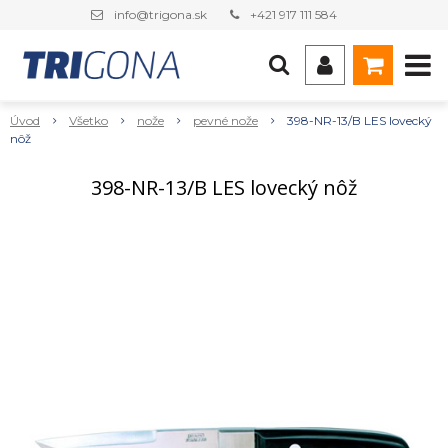
info@trigona.sk
+421 917 111 584
Úvod
Všetko
nože
pevné nože
398-NR-13/B LES lovecký
nôž
398-NR-13/B LES lovecký nôž