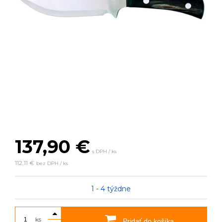
137,90
€
s DPH / ks
112,11 €
bez DPH / ks
1 - 4 týždne
ks
Pridať do košíka