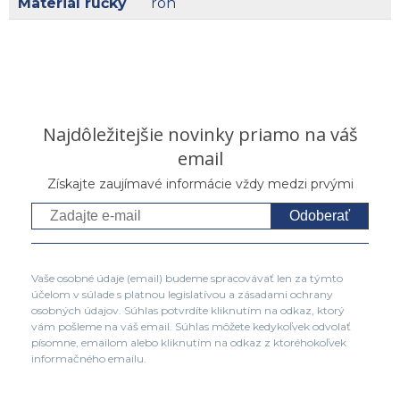
Materiál rúčky
roh
Najdôležitejšie novinky priamo na váš
email
Získajte zaujímavé informácie vždy medzi prvými
Odoberať
Vaše osobné údaje (email) budeme spracovávať len za týmto
účelom v súlade s platnou legislatívou a zásadami ochrany
osobných údajov. Súhlas potvrdíte kliknutím na odkaz, ktorý
vám pošleme na váš email. Súhlas môžete kedykoľvek odvolať
písomne, emailom alebo kliknutím na odkaz z ktoréhokoľvek
informačného emailu.