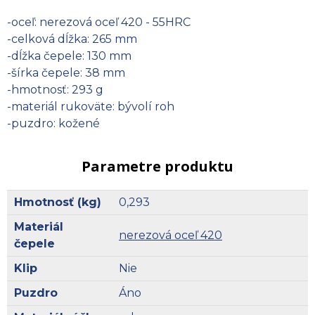
-oceľ: nerezová oceľ 420 - 55HRC
-celková dĺžka: 265 mm
-dĺžka čepele: 130 mm
-šírka čepele: 38 mm
-hmotnosť: 293 g
-materiál rukoväte: bývolí roh
-puzdro: kožené
Parametre produktu
Hmotnosť (kg)
0,293
Materiál
nerezová oceľ 420
čepele
Klip
Nie
Puzdro
Áno