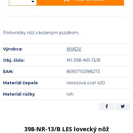
Poľovnícky nôž s koženým puzdrom.
Výrobca:
MIKOV
Obj. čislo:
MI-398-NR-13/B
EAN:
8590710398273
Materiál čepele
nerezová oceľ 420
Materiál rúčky
roh
398-NR-13/B LES lovecký nôž