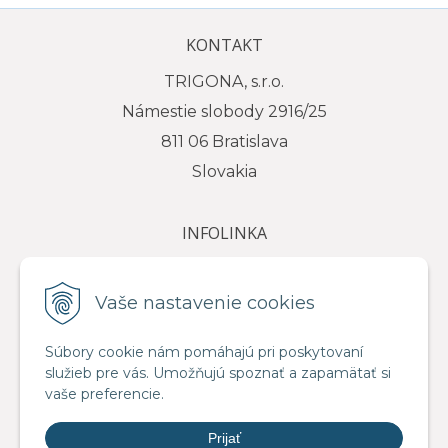
KONTAKT
TRIGONA, s.r.o.
Námestie slobody 2916/25
811 06 Bratislava
Slovakia
INFOLINKA
tel.: +421 917 111 584
e-mail: info@trigona.sk
Vaše nastavenie cookies
Súbory cookie nám pomáhajú pri poskytovaní
služieb pre vás. Umožňujú spoznať a zapamätať si
VŠETKO O NÁKUPE
vaše preferencie.
Obchodné podmienky
Prijať