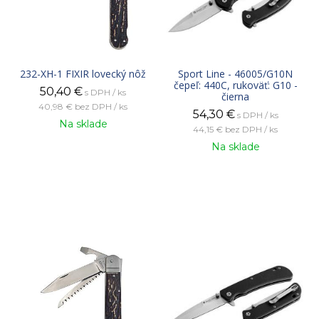
232-XH-1 FIXIR lovecký nôž
Sport Line - 46005/G10N
čepeľ: 440C, rukoväť: G10 -
50,40
€
s DPH / ks
čierna
40,98 €
bez DPH / ks
54,30
€
s DPH / ks
Na sklade
44,15 €
bez DPH / ks
Na sklade