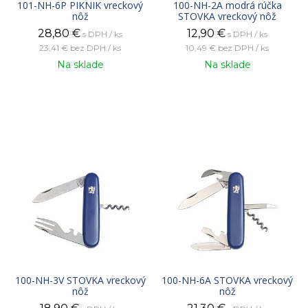
101-NH-6P PIKNIK vreckový
100-NH-2A modrá rúčka
nôž
STOVKA vreckový nôž
28,80
€
12,90
€
s DPH / ks
s DPH / ks
23,41 €
bez DPH / ks
10,49 €
bez DPH / ks
Na sklade
Na sklade
100-NH-3V STOVKA vreckový
100-NH-6A STOVKA vreckový
nôž
nôž