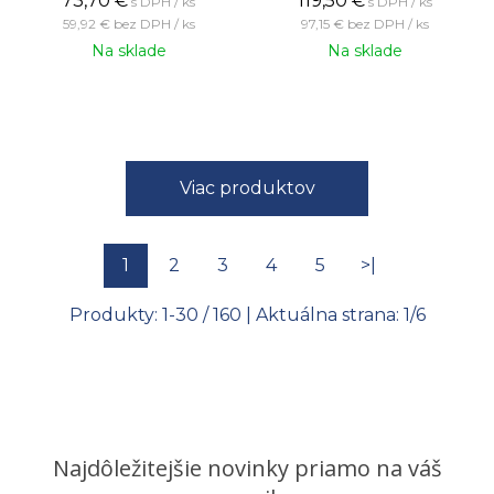
73,70
€
119,50
€
s DPH / ks
s DPH / ks
59,92 €
bez DPH / ks
97,15 €
bez DPH / ks
Na sklade
Na sklade
Viac produktov
1
2
3
4
5
>|
Produkty:
1
-
30
/
160
| Aktuálna strana:
1
/
6
Najdôležitejšie novinky priamo na váš