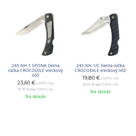
243-NH-1 SPONA čierna
243-NH-1/C čierna rúčka
rúčka CROCODILE vreckový
CROCODILE vreckový nôž
nôž
19,80
€
s DPH / ks
23,60
€
s DPH / ks
16,10 €
bez DPH / ks
19,19 €
bez DPH / ks
Na sklade
Na sklade