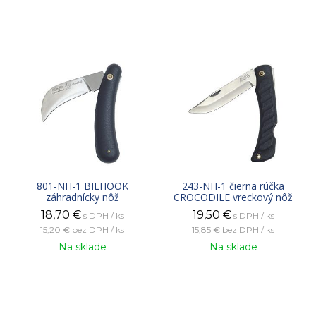
801-NH-1 BILHOOK
243-NH-1 čierna rúčka
záhradnícky nôž
CROCODILE vreckový nôž
18,70
€
19,50
€
s DPH / ks
s DPH / ks
15,20 €
bez DPH / ks
15,85 €
bez DPH / ks
Na sklade
Na sklade