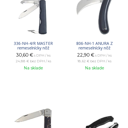
336-NH-4/R MASTER
806-NH-1 ANURA Z
remeselnícky nôž
remeselnícky nôž
30,60
€
22,90
€
s DPH / ks
s DPH / ks
24,88 €
bez DPH / ks
18,62 €
bez DPH / ks
Na sklade
Na sklade