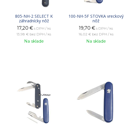
805-NH-2 SELECT K
100-NH-5F STOVKA vreckový
záhradnícky nôž
nôž
17,20
€
19,70
€
s DPH / ks
s DPH / ks
13,98 €
bez DPH / ks
16,02 €
bez DPH / ks
Na sklade
Na sklade