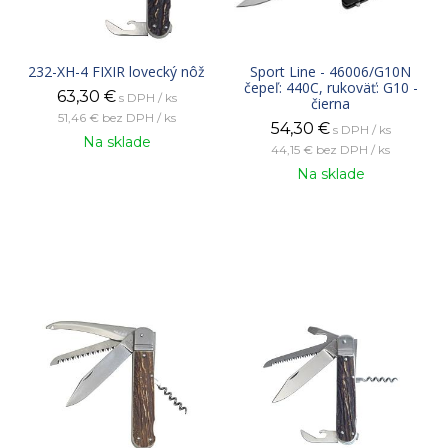
232-XH-4 FIXIR lovecký nôž
Sport Line - 46006/G10N
čepeľ: 440C, rukoväť: G10 -
63,30
€
s DPH / ks
čierna
51,46 €
bez DPH / ks
54,30
€
s DPH / ks
Na sklade
44,15 €
bez DPH / ks
Na sklade