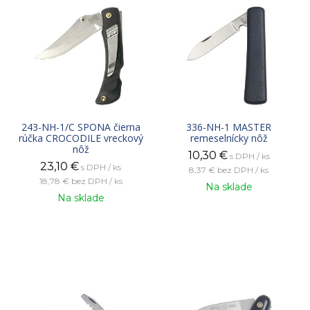
243-NH-1/C SPONA čierna
336-NH-1 MASTER
rúčka CROCODILE vreckový
remeselnícky nôž
nôž
10,30
€
s DPH / ks
23,10
€
s DPH / ks
8,37 €
bez DPH / ks
18,78 €
bez DPH / ks
Na sklade
Na sklade