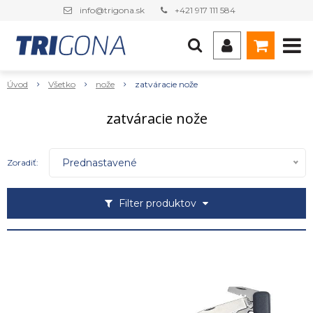
info@trigona.sk
+421 917 111 584
Úvod
Všetko
nože
zatváracie nože
zatváracie nože
Prednastavené
Zoradiť:
Filter produktov