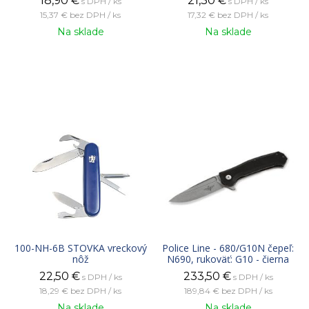
18,90
€
21,30
€
s DPH / ks
s DPH / ks
15,37 €
bez DPH / ks
17,32 €
bez DPH / ks
Na sklade
Na sklade
100-NH-6B STOVKA vreckový
Police Line - 680/G10N čepeľ:
nôž
N690, rukoväť: G10 - čierna
22,50
€
233,50
€
s DPH / ks
s DPH / ks
18,29 €
bez DPH / ks
189,84 €
bez DPH / ks
Na sklade
Na sklade