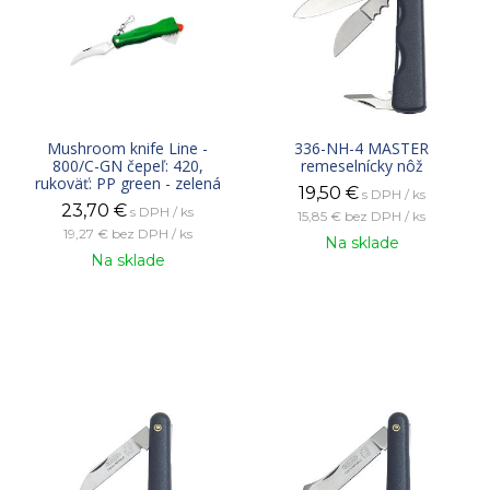
Mushroom knife Line -
336-NH-4 MASTER
800/C-GN čepeľ: 420,
remeselnícky nôž
rukoväť: PP green - zelená
19,50
€
s DPH / ks
23,70
€
s DPH / ks
15,85 €
bez DPH / ks
19,27 €
bez DPH / ks
Na sklade
Na sklade