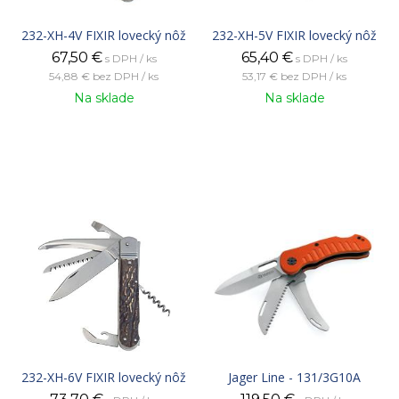
232-XH-4V FIXIR lovecký nôž
232-XH-5V FIXIR lovecký nôž
67,50
€
65,40
€
s DPH / ks
s DPH / ks
54,88 €
bez DPH / ks
53,17 €
bez DPH / ks
Na sklade
Na sklade
232-XH-6V FIXIR lovecký nôž
Jager Line - 131/3G10A