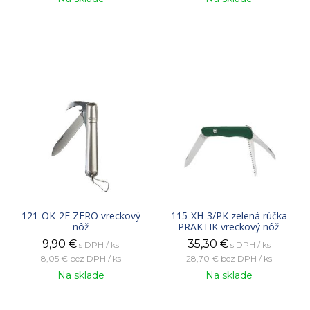
121-OK-2F ZERO vreckový
115-XH-3/PK zelená rúčka
nôž
PRAKTIK vreckový nôž
9,90
€
35,30
€
s DPH / ks
s DPH / ks
8,05 €
bez DPH / ks
28,70 €
bez DPH / ks
Na sklade
Na sklade