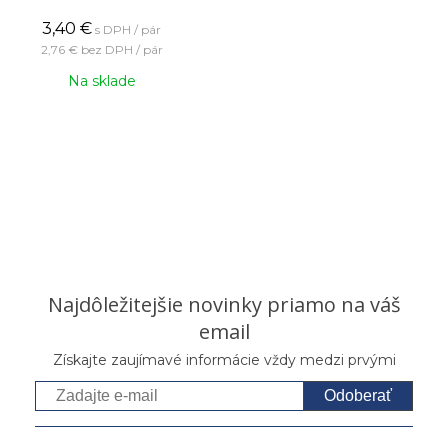
3,40
€
s DPH / pár
2,76 €
bez DPH / pár
Na sklade
Najdôležitejšie novinky priamo na váš
email
Získajte zaujímavé informácie vždy medzi prvými
Odoberať