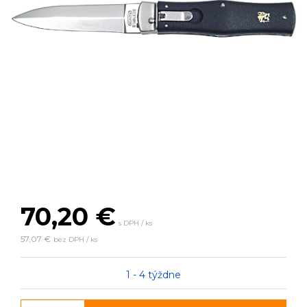
70,20
€
s DPH / ks
57,07 €
bez DPH / ks
1 - 4 týždne