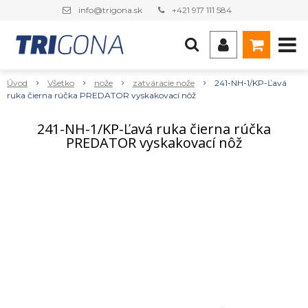
info@trigona.sk
+421 917 111 584
Úvod
Všetko
nože
zatváracie nože
241-NH-1/KP-Ľavá
ruka čierna rúčka PREDATOR vyskakovací nôž
241-NH-1/KP-Ľavá ruka čierna rúčka
PREDATOR vyskakovací nôž