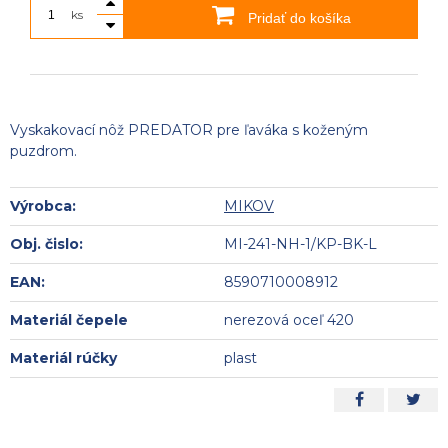
ks
Pridať do košíka
Vyskakovací nôž PREDATOR pre ľaváka s koženým
puzdrom.
Výrobca:
MIKOV
Obj. čislo:
MI-241-NH-1/KP-BK-L
EAN:
8590710008912
Materiál čepele
nerezová oceľ 420
Materiál rúčky
plast