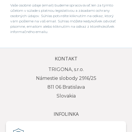
Vaše osobné údaje (email) budeme spracovávať len za týmto
účelom v súlade s platnou legislatívou a zásadami ochrany
osobných údajov. Súhlas potvrdíte kliknutím na odkaz, ktorý
vám pošleme na váš email. Súhlas môžete kedykoľvek odvolať
písomne, emailom alebo kliknutím na odkaz z ktoréhokoľvek
informačného emailu.
KONTAKT
TRIGONA, s.r.o.
Námestie slobody 2916/25
811 06 Bratislava
Slovakia
INFOLINKA
tel.: +421 917 111 584