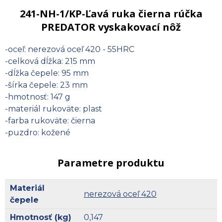
241-NH-1/KP-Ľavá ruka čierna rúčka
PREDATOR vyskakovací nôž
-oceľ: nerezová oceľ 420 - 55HRC
-celková dĺžka: 215 mm
-dĺžka čepele: 95 mm
-šírka čepele: 23 mm
-hmotnosť: 147 g
-materiál rukoväte: plast
-farba rukoväte: čierna
-puzdro: kožené
Parametre produktu
Materiál
nerezová oceľ 420
čepele
Hmotnosť (kg)
0,147