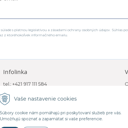
súlade s platnou legislatívou a zásadami ochrany osobných údajov. Súhlas po
az z ktoréhokoľvek informačného emailu.
Infolinka
V
tel.: +421 917 111 584
O
e-mail: info@trigona.sk
Vaše nastavenie cookies
Súbory cookie nám pomáhajú pri poskytovaní služieb pre vás.
Umožňujú spoznať a zapamätať si vaše preferencie.