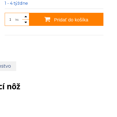
1 - 4 týždne
Pridať do košíka
ks
nstvo
í nôž