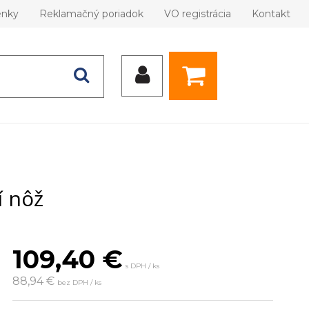
enky
Reklamačný poriadok
VO registrácia
Kontakt
 nôž
109,40
€
s DPH / ks
88,94 €
bez DPH / ks