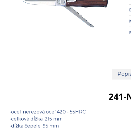
Popi
241-
-oceľ: nerezová oceľ 420 - 55HRC
-celková dĺžka: 215 mm
-dĺžka čepele: 95 mm