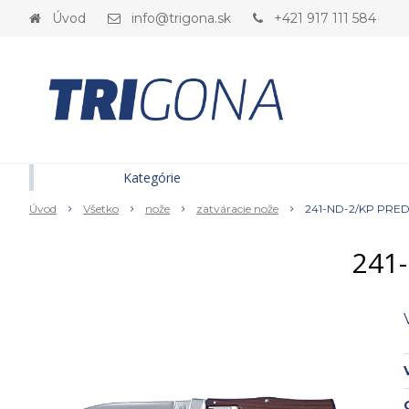
Úvod
info@trigona.sk
+421 917 111 584
Kategórie
Úvod
Všetko
nože
zatváracie nože
241-ND-2/KP PRED
241