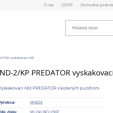
O nás
GDPR
Obchodné podmi
ATOR vyskakovací nôž
-ND-2/KP PREDATOR vyskakovací
Vyskakovací nôž PREDATOR s koženým puzdrom.
Výrobca:
MIKOV
Obj. čislo:
MI-241-ND-2/KP