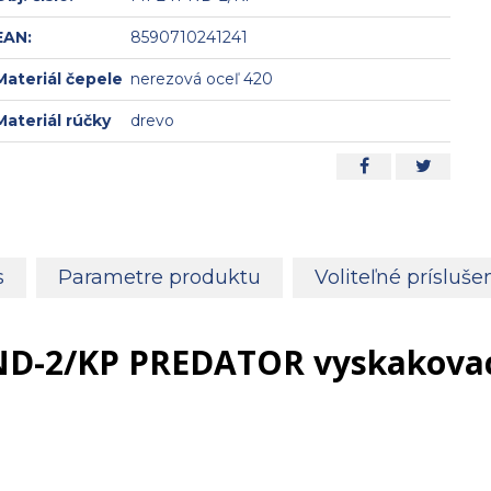
EAN:
8590710241241
Materiál čepele
nerezová oceľ 420
Materiál rúčky
drevo
s
Parametre produktu
Voliteľné prísluše
ND-2/KP PREDATOR vyskakovac