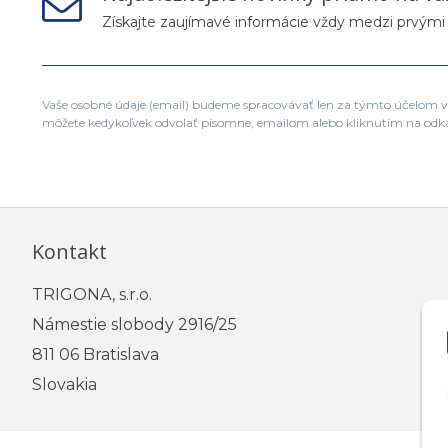
Získajte zaujímavé informácie vždy medzi prvými
Vaše osobné údaje (email) budeme spracovávať len za týmto účelom v 
môžete kedykoľvek odvolať písomne, emailom alebo kliknutím na odk
Kontakt
TRIGONA, s.r.o.
Námestie slobody 2916/25
811 06 Bratislava
Slovakia