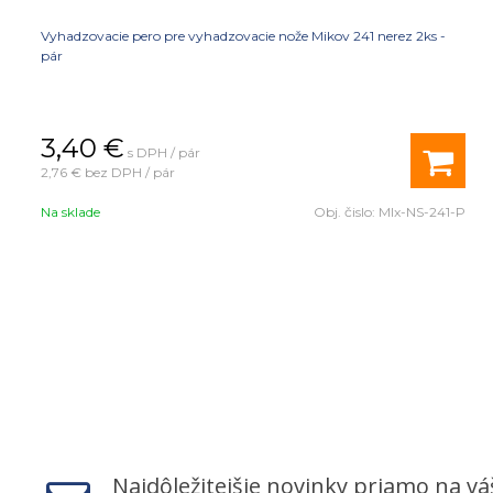
Vyhadzovacie pero pre vyhadzovacie nože Mikov 241 nerez 2ks -
pár
3,40
€
s DPH / pár
2,76 €
bez DPH / pár
Na sklade
Obj. čislo:
MIx-NS-241-P
Najdôležitejšie novinky priamo na vá