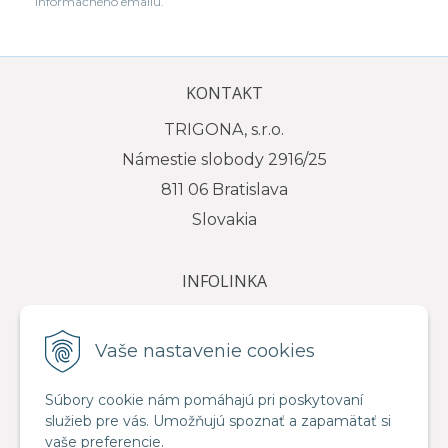
informačného emailu.
KONTAKT
TRIGONA, s.r.o.
Námestie slobody 2916/25
811 06 Bratislava
Slovakia
INFOLINKA
tel.: +421 917 111 584
e-mail: info@trigona.sk
Vaše nastavenie cookies
Súbory cookie nám pomáhajú pri poskytovaní
služieb pre vás. Umožňujú spoznať a zapamätať si
VŠETKO O NÁKUPE
vaše preferencie.