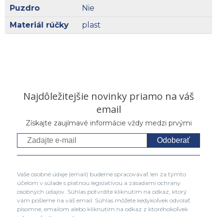
Puzdro
Nie
Materiál rúčky
plast
Najdôležitejšie novinky priamo na váš
email
Získajte zaujímavé informácie vždy medzi prvými
Odoberať
Vaše osobné údaje (email) budeme spracovávať len za týmto
účelom v súlade s platnou legislatívou a zásadami ochrany
osobných údajov. Súhlas potvrdíte kliknutím na odkaz, ktorý
vám pošleme na váš email. Súhlas môžete kedykoľvek odvolať
písomne, emailom alebo kliknutím na odkaz z ktoréhokoľvek