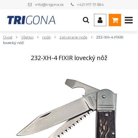
info@trigona.sk
+421 917 111 584
Úvod
Všetko
nože
zatváracie nože
232-XH-4 FIXIR
lovecký nôž
232-XH-4 FIXIR lovecký nôž