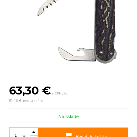
63,30
€
s DPH / ks
51,46 €
bez DPH / ks
Na sklade
ks
Pridať do košíka