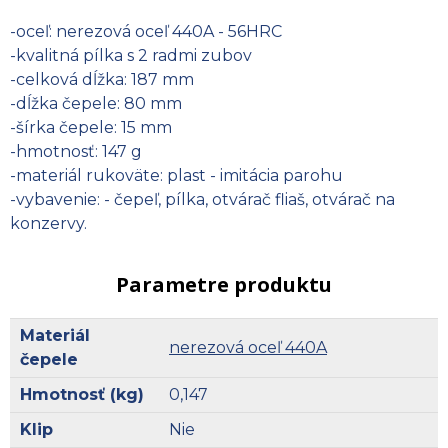
-oceľ: nerezová oceľ 440A - 56HRC
-kvalitná pílka s 2 radmi zubov
-celková dĺžka: 187 mm
-dĺžka čepele: 80 mm
-šírka čepele: 15 mm
-hmotnosť: 147 g
-materiál rukoväte: plast - imitácia parohu
-vybavenie: - čepeľ, pílka, otvárač fliaš, otvárač na
konzervy.
Parametre produktu
Materiál
nerezová oceľ 440A
čepele
Hmotnosť (kg)
0,147
Klip
Nie