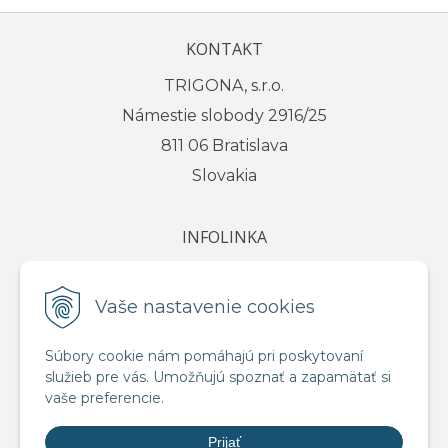
KONTAKT
TRIGONA, s.r.o.
Námestie slobody 2916/25
811 06 Bratislava
Slovakia
INFOLINKA
tel.: +421 917 111 584
e-mail: info@trigona.sk
Vaše nastavenie cookies
Súbory cookie nám pomáhajú pri poskytovaní
služieb pre vás. Umožňujú spoznať a zapamätať si
VŠETKO O NÁKUPE
vaše preferencie.
Obchodné podmienky
Prijať