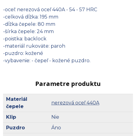
-oceľ: nerezová oceľ 440A - 54 - 57 HRC
-celková dĺžka: 195 mm
-dĺžka čepele: 80 mm
-šírka čepele: 24 mm
-poistka: backlock
-materiál rukoväte: paroh
-puzdro: kožené
-vybavenie: - čepeľ - kožené puzdro.
Parametre produktu
Materiál
nerezová oceľ 440A
čepele
Klip
Nie
Puzdro
Áno