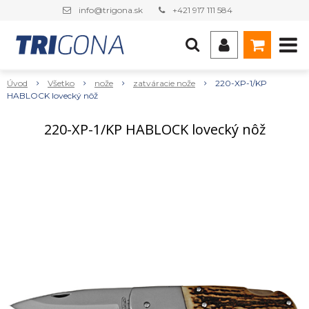
info@trigona.sk
+421 917 111 584
Úvod
Všetko
nože
zatváracie nože
220-XP-1/KP
HABLOCK lovecký nôž
220-XP-1/KP HABLOCK lovecký nôž