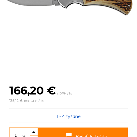
166,20
€
s DPH / ks
135,12 €
bez DPH / ks
1 - 4 týždne
ks
Pridať do košíka