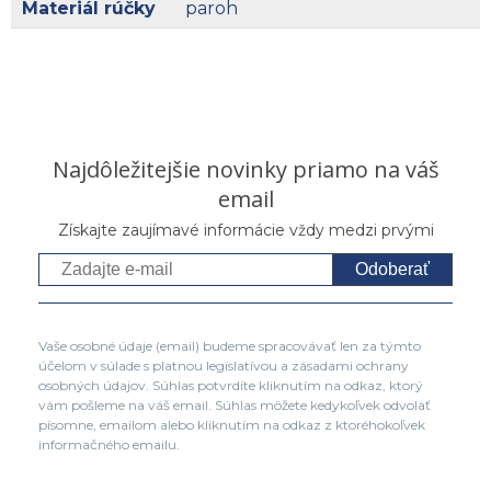
Materiál rúčky
paroh
Najdôležitejšie novinky priamo na váš
email
Získajte zaujímavé informácie vždy medzi prvými
Odoberať
Vaše osobné údaje (email) budeme spracovávať len za týmto
účelom v súlade s platnou legislatívou a zásadami ochrany
osobných údajov. Súhlas potvrdíte kliknutím na odkaz, ktorý
vám pošleme na váš email. Súhlas môžete kedykoľvek odvolať
písomne, emailom alebo kliknutím na odkaz z ktoréhokoľvek
informačného emailu.