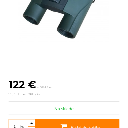
122
€
s DPH / ks
99,19 €
bez DPH / ks
Na sklade
ks
Pridať do košíka