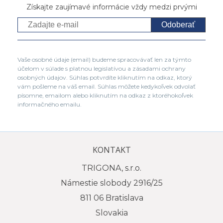
Získajte zaujímavé informácie vždy medzi prvými
Odoberať
Vaše osobné údaje (email) budeme spracovávať len za týmto
účelom v súlade s platnou legislatívou a zásadami ochrany
osobných údajov. Súhlas potvrdíte kliknutím na odkaz, ktorý
vám pošleme na váš email. Súhlas môžete kedykoľvek odvolať
písomne, emailom alebo kliknutím na odkaz z ktoréhokoľvek
informačného emailu.
KONTAKT
TRIGONA, s.r.o.
Námestie slobody 2916/25
811 06 Bratislava
Slovakia