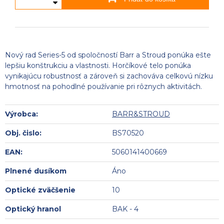
Nový rad Series-5 od spoločností Barr a Stroud ponúka ešte
lepšiu konštrukciu a vlastnosti. Horčíkové telo ponúka
vynikajúcu robustnosť a zároveň si zachováva celkovú nízku
hmotnosť na pohodlné používanie pri rôznych aktivitách.
Výrobca:
BARR&STROUD
Obj. čislo:
BS70520
EAN:
5060141400669
Plnené dusíkom
Áno
Optické zväčšenie
10
Optický hranol
BAK - 4