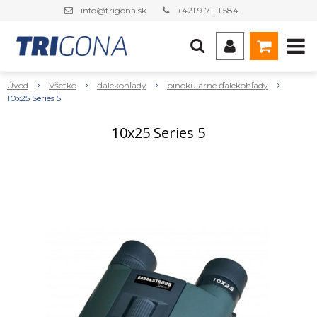
info@trigona.sk
+421 917 111 584
Úvod
Všetko
ďalekohľady
binokulárne ďalekohľady
10x25 Series 5
10x25 Series 5