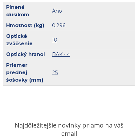
Plnené
Áno
dusíkom
Hmotnosť (kg)
0,296
Optické
10
zväčšenie
Optický hranol
BAK - 4
Priemer
prednej
25
šošovky (mm)
Najdôležitejšie novinky priamo na váš
email